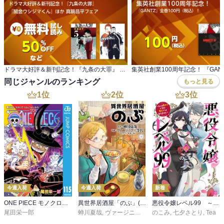
ドラマ大好評＆新刊記念！『九条の大罪』 『闇金ウシジマくん』ほか 真鍋昌平フェア
同じジャンルのランキング
もっと見る
1
位
2
位
3
位
今週入荷
今週入荷
新着
ONE PIECE モノクロ版 115
異世界居酒屋「のぶ」(22)
悪役令嬢レベル99 ～私は裏ボスですが魔王ではありません～ その６
尾田栄一郎
蝉川夏哉
,
ヴァージニア二等兵
のこみ
,
転
,
七夕さとり
,
Tea