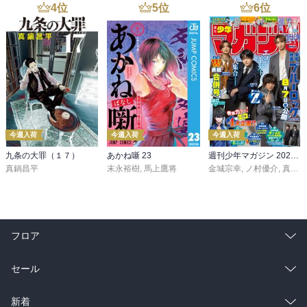
4
位
5
位
6
位
今週入荷
今週入荷
今週入荷
九条の大罪（１７）
あかね噺 23
週刊少年マガジン 2026年36・37号[2026年8月5日発売]
真鍋昌平
末永裕樹
,
馬上鷹将
金城宗幸
,
ノ村優介
,
真島ヒロ
フロア
総合
コミック
セール
ラノベ
小説
総合
コミック
新着