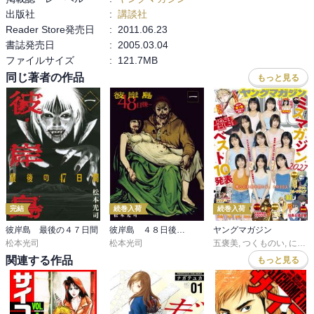
出版社
:
講談社
太郎の、崖に跨って攻撃って、たまにシューティングゲームなどで
Reader Store発売日
:
2011.06.23
あるボスだよね。

書誌発売日
:
2005.03.04
攻略法は本体破壊か、もしくは片側の手足を破壊して崖下に落と
ファイルサイズ
:
121.7MB
す。

同じ著者の作品
もっと見る
師匠と太郎が膠着状態なら、その間に村人を逃がせるのでは。

いくら道が埋まってるといっても、よじ登れるだろう、特に忍者
は。

（そもそもこの岩、両側の崖が崩れていないので何処から降ってき
たのか不明である。）

なんで吸血鬼は一方からしか矢を撃たないのか。

なんで弓を拾って使わないのか。

完結
続巻入荷
続巻入荷
そして、ようやく出てきた拳銃。

彼岸島 最後の４７日間
彼岸島 ４８日後…
ヤングマガジン
でも、あんまし役には立たなかったよ。

松本光司
松本光司
五褒美
,
つくものい
,
にゃんにゃんファクトリー
関連する作品
もっと見る
---

邪鬼使い：

邪鬼を操る鬼。
