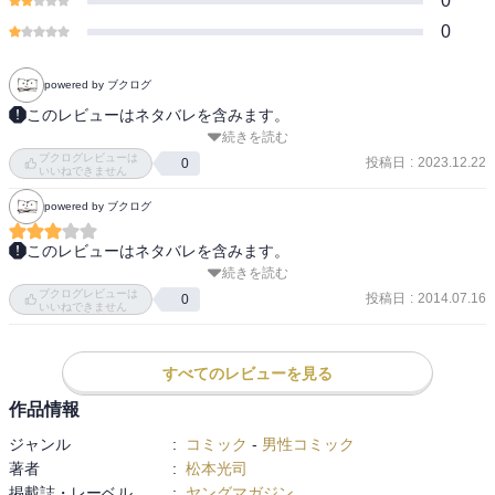
0
0
powered by ブクログ
このレビューはネタバレを含みます。
続きを読む
漫画喫茶で読みました。

ブクログレビューは
投稿日
:
2023.12.22
0
いいねできません
居合で邪鬼の腕を斬り落としてコケさせたり、

powered by ブクログ
そこから顔面を割ったり、

兄貴を助けたり、

このレビューはネタバレを含みます。
邪鬼にトドメを刺したり、

続きを読む
あの大きな邪鬼、太郎っていうんですね。。

師匠たちと合流したり、

ブクログレビューは
気持ち悪くて後味悪いんですが、どうなるか気になって続きを読ん
投稿日
:
2014.07.16
0
邪鬼使いが出てきたり、

いいねできません
でしまいます。
谷に閉じ込められたり、

鬼使い＋邪鬼と戦ったり、

すべてのレビューを見る
雅が登場したり、

雅と戦ったり。

作品情報
ジャンル
:
コミック
-
男性コミック
帰る里って場所がバレた所じゃないよね？

著者
:
松本光司
流石に別の里に向かうってことだよね？

掲載誌・レーベル
:
ヤングマガジン