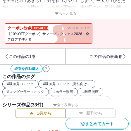
を失った明（あきら）。剣を鞘（さや）にしまい、一太刀（ひとた
ち）にすべてを賭ける。「お前が死ぬか、俺が死ぬか、最後の勝
負」 雪深い峡谷（きょうこく）の空気が冷たく張り詰める――。
もっと見る
クーポン対象
10%OFF
2026.08.11まで
【10%OFFクーポン】サマーブックフェス2026！全
フロアで使える
この作品の1巻
この作品の最新巻
続巻を自動購入
この作品のタグ
#
吸血鬼コミック
#
吸血鬼コミック（男性向け）
#
ロングセラーコミック
#
ホラー漫画
#
離島漫画
#
閲覧注意！グロい描写漫画
#
10年代コミック（ホラー）
シリーズ作品(
33
件)
全て表示する
#
2016年ドラマ化
#
2016年映画化
1巻から
新刊から
#
パニック・サバイバル系コミック
#
00年代コミック（ホラー）
#
ホラーサスペンス漫画
#
ディストピア漫画
まとめてカート