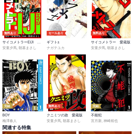
太郎の脳みそを揉んで勃起したりする。

太郎：

デカい邪鬼の本名。

顔面をパックリと割られても死なない。

無料あり
セールあり
無料あり
脳漿が存在しない。

サイコメトラーEIJI 愛蔵版
ギフト±
サイコメトラー 愛蔵版
目が潰されても舌のセンサーで位置を把握してるのかと思ったら、
安童夕馬
,
朝基まさし
ナガテユカ
安童夕馬
,
朝基まさし
邪鬼使いが操っていただけだった。

また、腹にも女性器型の口があって目と舌もある（『真・女神転
生』のアバドン）。
完結
無料あり
完結
BOY
クニミツの政 愛蔵版
不能犯
梅澤春人
安童夕馬
,
朝基まさし
宮月新
,
神崎裕也
関連する特集