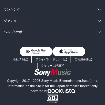
雑誌・グラビア
ビジネス・実用
ラノベ
小説
総合
コミック
ランキング
BL・TL
雑誌・グラビア
ビジネス・実用
ラノベ
小説
総合
コミック
ジャンル
BL・TL
雑誌・グラビア
ビジネス・実用
ラノベ
小説
コミック
男性コミック
ヘルプ&サポート
BL・TL
雑誌・グラビア
ビジネス・実用
女性コミック
コミック誌
初めての方へ
ヘルプ
BL・TL
ライトノベル
男子向けラノベ
よくあるご質問
お問い合わせ
会社情報
プライバシーポリシー
ご利用条件
女子向けラノベ
小説
利用規約
クッキーの詳細
国内小説
海外小説
Copyright 2017 - 2026 Sony Music Entertainment(Japan) Inc.
ミステリー
SF
Information on the site is for the Japan domestic market only
powered by
歴史・時代小説
文学