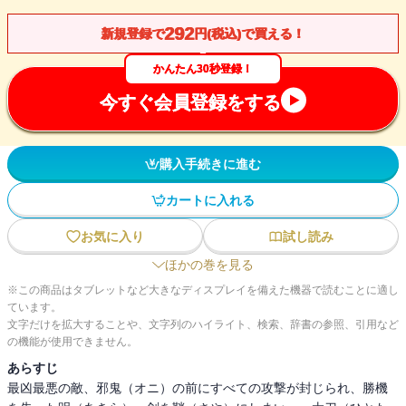
292
新規登録で
円(税込)で買える！
かんたん30秒登録！
今すぐ会員登録をする
購入手続きに進む
カートに入れる
お気に入り
試し読み
ほかの巻を見る
※この商品はタブレットなど大きなディスプレイを備えた機器で読むことに適し
ています。
文字だけを拡大することや、文字列のハイライト、検索、辞書の参照、引用など
の機能が使用できません。
あらすじ
最凶最悪の敵、邪鬼（オニ）の前にすべての攻撃が封じられ、勝機