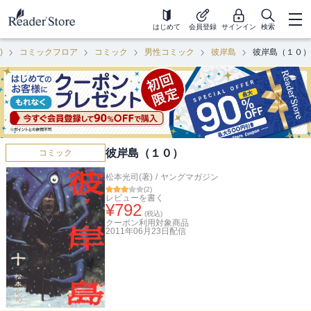
はじめて
会員登録
サインイン
検索
)
コミックフロア
コミック
男性コミック
彼岸島
彼岸島（１０）
彼岸島（１０）
コミック
松本光司(著)
/
ヤングマガジン
(
2
)
レビューを書く
¥
792
(税込)
クーポン利用対象商品
2011年06月23日
配信