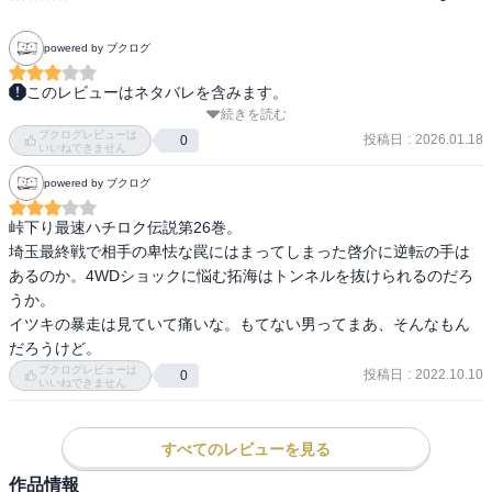
powered by ブクログ
このレビューはネタバレを含みます。
続きを読む
いきなり呼び捨てにする前に普通に告白しろよと思う。

ブクログレビューは
店長の言う通りイツキと池谷を足して二で割るくらいで丁度良い。

投稿日
:
2026.01.18
0
いいねできません
サクッとタイヤ交換はポイント高くても、

powered by ブクログ
寝込みを襲うのは最低過ぎてシャレにならない。

基本的に「帰りたくない」には

峠下り最速ハチロク伝説第26巻。

帰りたくないの意味しかないのに勘違いしないでほしいし

埼玉最終戦で相手の卑怯な罠にはまってしまった啓介に逆転の手は
元彼とホテルに行った回数をきくとか気持ち悪すぎてそれだけでも
あるのか。4WDショックに悩む拓海はトンネルを抜けられるのだろ
う無理。

うか。

自分に来てくれると思っているのがださいしふられて正直ざまぁみ
イツキの暴走は見ていて痛いな。もてない男ってまあ、そんなもん
ろという気持ちになった。

だろうけど。
バイトの時ならいざ知らず、社員になっても失恋で突発で休むの
ブクログレビューは
投稿日
:
2022.10.10
0
か。シフト制の職場だろうに迷惑な。

いいねできません
地元で走り慣れている癖に、

すべてのレビューを見る
プラクティスの時間減らしてくるのは本当に卑怯。

プラクティス中にすれ違う度、拓海と啓介が互いに負けられないと
作品情報