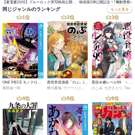
【夏電書2026】ブルーロック実写映画公開記念！ エゴが目を覚ます『ブルーロック』フェア！
同じジャンルのランキング
もっと見る
1
位
2
位
3
位
今週入荷
今週入荷
新着
ONE PIECE モノクロ版 115
異世界居酒屋「のぶ」(22)
悪役令嬢レベル99 ～私は裏ボスですが魔王ではありません～ その６
尾田栄一郎
蝉川夏哉
,
ヴァージニア二等兵
のこみ
,
転
,
七夕さとり
,
Tea
4
位
5
位
6
位