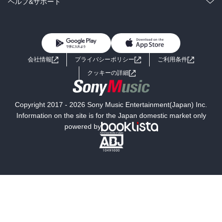
コミック
男性コミック
ヘルプ&サポート
BL・TL
雑誌・グラビア
ビジネス・実用
女性コミック
コミック誌
初めての方へ
ヘルプ
BL・TL
ライトノベル
男子向けラノベ
よくあるご質問
お問い合わせ
会社情報
プライバシーポリシー
ご利用条件
女子向けラノベ
小説
利用規約
クッキーの詳細
国内小説
海外小説
Copyright 2017 - 2026 Sony Music Entertainment(Japan) Inc.
ミステリー
SF
Information on the site is for the Japan domestic market only
powered by
歴史・時代小説
文学
雑誌
グラビア写真集
ボーイズラブ
ティーンズラブ
人文・思想・歴史
社会・政治・法律