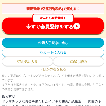
292
新規登録で
円(税込)で買える！
かんたん30秒登録！
今すぐ会員登録をする
購入手続きに進む
カートに入れる
お気に入り
試し読み
ほかの巻を見る
※この商品はタブレットなど大きなディスプレイを備えた機器で読むことに適し
ています。
文字だけを拡大することや、文字列のハイライト、検索、辞書の参照、引用など
の機能が使用できません。
あらすじ
ドラマチックな再会を果たしたイツキと和美が急接近！ 周囲の予