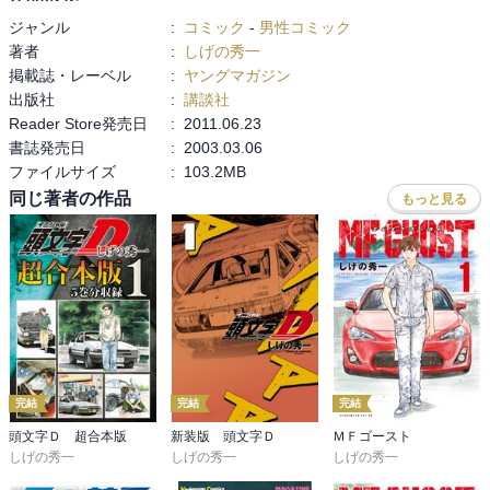
思えて楽しい、というエピソードが好きだ。

ジャンル
:
コミック
-
男性コミック
それだけに、片方が罠にハマって走れなくなったら

著者
:
しげの秀一
動揺も大きいだろう。

掲載誌・レーベル
:
ヤングマガジン
それにしてもオイルを撒くなんて、一般車や多方面に迷惑なやり方
出版社
:
講談社
だ。

Reader Store発売日
:
2011.06.23
涼介が俺なら壊さないと言ってくるの、厳しすぎると思う。

書誌発売日
:
2003.03.06
ファイルサイズ
:
103.2MB
みんなが起きてきてなんとかしようとするのが

同じ著者の作品
もっと見る
状況は悲しいもののチームの仲の良さを感じる。
完結
完結
完結
頭文字Ｄ 超合本版
新装版 頭文字Ｄ
ＭＦゴースト
しげの秀一
しげの秀一
しげの秀一