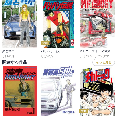
完結
昴と彗星
バリバリ伝説
ＭＦゴースト 公式キャラクターブック
しげの秀一
しげの秀一
しげの秀一
,
ヤングマガジン編集部
関連する作品
もっと見る
完結