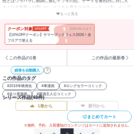
想とはウラハラに順調に進むイツキの恋。デートを重ね日に日に大
きくなる和美への想いが、イツキを暴走させる――!! 一方、インプ
レッサとハチロクとの絶対的な戦闘力の差を“初めて”体感し苦悩する
もっと見る
拓海は、埼玉エリア最終戦に臨むが……!?
クーポン対象
10%OFF
2026.08.11まで
【10%OFFクーポン】サマーブックフェス2026！全
フロアで使える
この作品の1巻
この作品の最新巻
続巻を自動購入
この作品のタグ
#
2016年映画化
#
車漫画
#
ロングセラーコミック
#
走り屋漫画
#
最強主人公コミック
シリーズ作品(
48
件)
1巻から
新刊から
まとめてカート
※無料、予約、入荷通知のコンテンツはカートに追加されません。