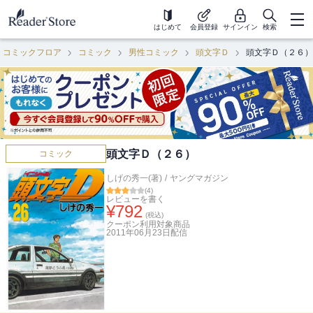
はじめて
会員登録
サインイン
検索
コミックフロア
コミック
男性コミック
頭文字Ｄ
頭文字Ｄ（２６）
頭文字Ｄ（２６）
コミック
しげの秀一(著)
/
ヤングマガジン
(
4
)
レビューを書く
¥
792
(税込)
クーポン利用対象商品
2011年06月23日
配信