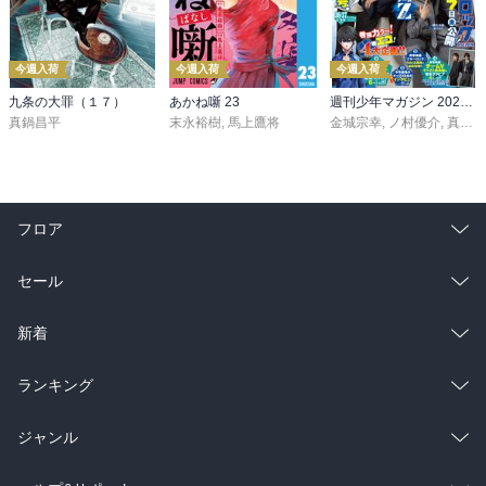
今週入荷
今週入荷
今週入荷
九条の大罪（１７）
あかね噺 23
週刊少年マガジン 2026年36・37号[2026年8月5日発売]
真鍋昌平
末永裕樹
,
馬上鷹将
金城宗幸
,
ノ村優介
,
真島ヒロ
フロア
総合
コミック
セール
ラノベ
小説
総合
コミック
新着
雑誌・グラビア
ビジネス・実用
ラノベ
小説
総合
コミック
ランキング
BL・TL
雑誌・グラビア
ビジネス・実用
ラノベ
小説
総合
コミック
ジャンル
BL・TL
雑誌・グラビア
ビジネス・実用
ラノベ
小説