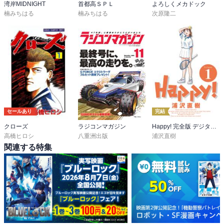
湾岸MIDNIGHT
首都高ＳＰＬ
よろしくメカドック
楠みちはる
楠みちはる
次原隆二
セールあり
完結
クローズ
ラジコンマガジン
Happy! 完全版 デジタル Ver
高橋ヒロシ
八重洲出版
浦沢直樹
関連する特集