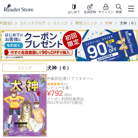
はじめて
会員登録
サインイン
検索
P(総合)
コミックフロア
コミック
男性コミック
犬神
犬神（６）
犬神（６）
コミック
外薗昌也(著)
/
アフタヌーン
(
1
)
レビューを書く
¥
792
(税込)
クーポン利用対象商品
2011年10月07日
配信