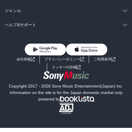
BL・TL
雑誌・グラビア
ビジネス・実用
ラノベ
小説
総合
コミック
ジャンル
BL・TL
雑誌・グラビア
ビジネス・実用
ラノベ
小説
コミック
男性コミック
ヘルプ&サポート
BL・TL
雑誌・グラビア
ビジネス・実用
女性コミック
コミック誌
初めての方へ
ヘルプ
BL・TL
ライトノベル
男子向けラノベ
よくあるご質問
お問い合わせ
会社情報
プライバシーポリシー
ご利用条件
女子向けラノベ
小説
利用規約
クッキーの詳細
国内小説
海外小説
Copyright 2017 - 2026 Sony Music Entertainment(Japan) Inc.
ミステリー
SF
Information on the site is for the Japan domestic market only
powered by
歴史・時代小説
文学
雑誌
グラビア写真集