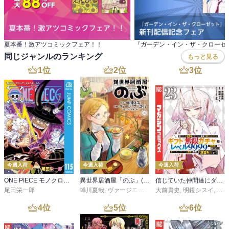
夏本番！激アツコミックフェア！！
同じジャンルのランキング
もっと見る
1
位
2
位
3
位
今週入荷
今週入荷
今週入荷
ONE PIECE モノクロ版 115
異世界居酒屋「のぶ」(22)
信じていた仲間達にダンジョン奥地で殺されかけたがギフト『無限ガチャ』でレベル９９９９の仲間達を手に入れて元パーティーメンバーと世界に復讐＆『ざまぁ！』します！（２３）
尾田栄一郎
蝉川夏哉
,
ヴァージニア二等兵
大前貴史
,
転
,
明鏡シスイ
,
ｔｅ
4
位
5
位
6
位