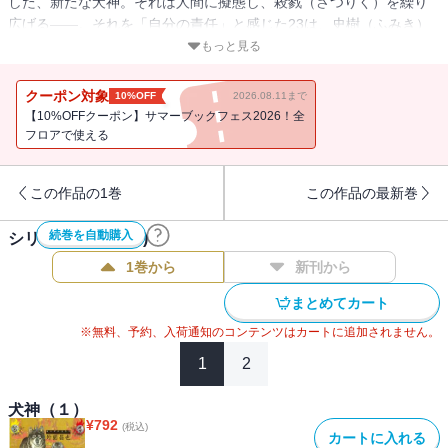
した、新たな犬神。それは人間に擬態し、殺戮（さつりく）を繰り
広げる――。それを「自分の責任」と感じた23は、史樹（ふみき）
のもとを離れ単身で立ち向かうが……!? 外薗昌也が描きだす、超ス
もっと見る
ケール黙示録!!
クーポン対象
10%OFF
2026.08.11まで
【10%OFFクーポン】サマーブックフェス2026！全
フロアで使える
この作品の1巻
この作品の最新巻
続巻を自動購入
シリーズ作品(
14
件)
1巻から
新刊から
まとめてカート
※無料、予約、入荷通知のコンテンツはカートに追加されません。
1
2
犬神（１）
¥
792
(税込)
カートに入れる