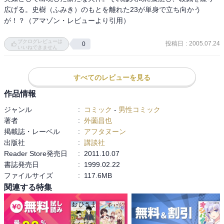
広げる。史樹（ふみき）のもとを離れた23が単身で立ち向かう
が！？（アマゾン・レビューより引用）

ブクログレビューは
投稿日
:
2005.07.24
0
いいねできません
すべてのレビューを見る
作品情報
ジャンル
:
コミック
-
男性コミック
著者
:
外薗昌也
掲載誌・レーベル
:
アフタヌーン
出版社
:
講談社
Reader Store発売日
:
2011.10.07
書誌発売日
:
1999.02.22
ファイルサイズ
:
117.6MB
関連する特集