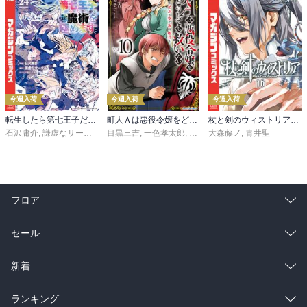
今週入荷
今週入荷
今週入荷
転生したら第七王子だったので、気ままに魔術を極めます（２４）
町人Ａは悪役令嬢をどうしても救いたい ～どぶと空と氷の姫君～１０【電子書店共通特典イラスト付】
杖と剣のウィストリア（１６）
石沢庸介
,
謙虚なサークル
,
メル。
目黒三吉
,
一色孝太郎
,
Parum
大森藤ノ
,
青井聖
フロア
総合
コミック
セール
ラノベ
小説
総合
コミック
新着
雑誌・グラビア
ビジネス・実用
ラノベ
小説
総合
コミック
ランキング