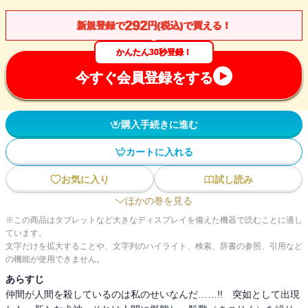
292
新規登録で
円(税込)で買える！
かんたん30秒登録！
今すぐ会員登録をする
購入手続きに進む
カートに入れる
お気に入り
試し読み
ほかの巻を見る
※この商品はタブレットなど大きなディスプレイを備えた機器で読むことに適し
ています。
文字だけを拡大することや、文字列のハイライト、検索、辞書の参照、引用など
の機能が使用できません。
あらすじ
仲間が人間を殺しているのは私のせいなんだ……!! 突如として出現