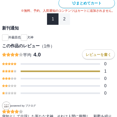
まとめてカート
※無料、予約、入荷通知のコンテンツはカートに追加されません。
1
2
新刊通知
外薗昌也
犬神
この作品のレビュー
（
1
件）
4.0
レビューを書く
平均
0
1
0
0
0
powered by ブクログ
突如として出現した新たな犬神。それは人間に擬態し、殺戮を繰り