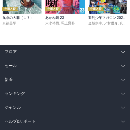
今週入荷
今週入荷
今週入荷
九条の大罪（１７）
あかね噺 23
週刊少年マガジン 2026年36・37号[2026年8月5日発売]
真鍋昌平
末永裕樹
,
馬上鷹将
金城宗幸
,
ノ村優介
,
真島ヒロ
フロア
総合
コミック
セール
ラノベ
小説
総合
コミック
新着
雑誌・グラビア
ビジネス・実用
ラノベ
小説
総合
コミック
ランキング
BL・TL
雑誌・グラビア
ビジネス・実用
ラノベ
小説
総合
コミック
ジャンル
BL・TL
雑誌・グラビア
ビジネス・実用
ラノベ
小説
コミック
男性コミック
ヘルプ&サポート