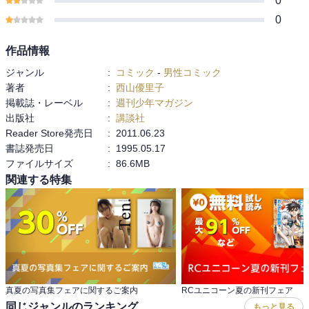
0
0
作品情報
ジャンル
:
コミック
-
男性コミック
著者
:
西山優里子
掲載誌・レーベル
:
週刊少年マガジン
出版社
:
講談社
Reader Store発売日
:
2011.06.23
書誌発売日
:
1995.05.17
ファイルサイズ
:
86.6MB
関連する特集
真夏の写真集フェアに関するご案内
RCユニコーン夏の新刊フェア
同じジャンルのランキング
もっと見る