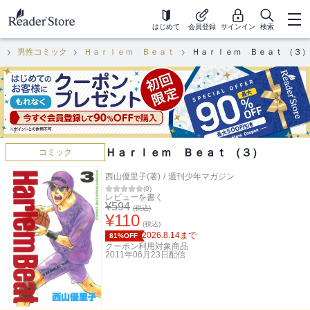
はじめて
会員登録
サインイン
検索
ク
男性コミック
Ｈａｒｌｅｍ Ｂｅａｔ
Ｈａｒｌｅｍ Ｂｅａｔ （３）
Ｈａｒｌｅｍ Ｂｅａｔ （３）
コミック
西山優里子(著)
/
週刊少年マガジン
(
0
)
レビューを書く
¥
594
(税込)
¥
110
(税込)
2026.8.14
まで
81%OFF
クーポン利用対象商品
2011年06月23日
配信