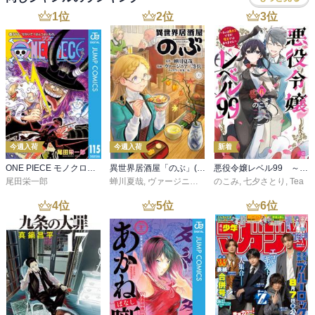
1
位
2
位
3
位
今週入荷
今週入荷
新着
ONE PIECE モノクロ版 115
異世界居酒屋「のぶ」(22)
悪役令嬢レベル99 ～私は裏ボスですが魔王ではありません～ その６
尾田栄一郎
蝉川夏哉
,
ヴァージニア二等兵
のこみ
,
転
,
七夕さとり
,
Tea
4
位
5
位
6
位