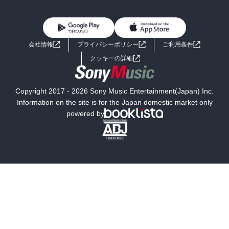
BL・TL
雑誌・グラビア
ビジネス・実用
女性コミック
コミック誌
初めての方へ
ヘルプ
BL・TL
ライトノベル
男子向けラノベ
よくあるご質問
お問い合わせ
会社情報
プライバシーポリシー
ご利用条件
女子向けラノベ
小説
利用規約
クッキーの詳細
国内小説
海外小説
Copyright 2017 - 2026 Sony Music Entertainment(Japan) Inc.
ミステリー
SF
Information on the site is for the Japan domestic market only
powered by
歴史・時代小説
文学
雑誌
グラビア写真集
ボーイズラブ
ティーンズラブ
人文・思想・歴史
社会・政治・法律
ビジネス・経済
サイエンス・テクノロジー