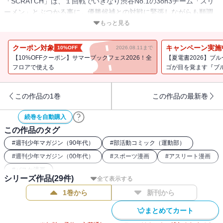
「SCRATCH」は、１回戦でいきなり渋谷No.1の3on3チーム「スリ
ーメン」とぶつかる事に。優勝候補との対戦に緊張しながらも順調
な滑り出しを見せるチーム「SCRATCH」。だがやがて「スリーメ
もっと見る
ン」はその真の実力を見せ始める。新メンバー、サワムラの加入で
挽回をはかる徹達に伝説のチーム「スリーメン」は圧倒的な力で襲
クーポン対象
キャンペーン実施
10%OFF
2026.08.11まで
いかかる！
【10%OFFクーポン】サマーブックフェス2026！全
【夏電書2026】ブ
フロアで使える
ゴが目を覚ます『ブ
この作品の1巻
この作品の最新巻
続巻を自動購入
この作品のタグ
#
週刊少年マガジン（90年代）
#
部活動コミック（運動部）
#
週刊少年マガジン（00年代）
#
スポーツ漫画
#
アスリート漫画
#
バスケ漫画
シリーズ作品(
29
件)
全て表示する
1巻から
新刊から
まとめてカート