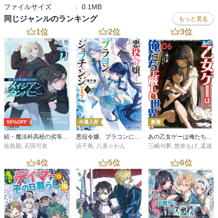
ファイルサイズ
:
0.1MB
同じジャンルのランキング
もっと見る
1
位
2
位
3
位
50%OFF
今週入荷
新着
続・魔法科高校の劣等生 メイジアン・カンパニー(11)
悪役令嬢、ブラコンにジョブチェンジします９【電子特典付き】
あの乙女ゲーは俺たちに厳しい世界です 6
佐島勤
,
石田可奈
浜千鳥
,
八美☆わん
三嶋与夢
,
悠井もげ
,
孟達
4
位
5
位
6
位