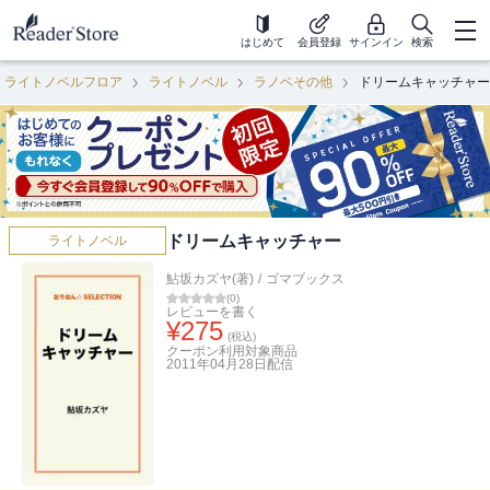
はじめて
会員登録
サインイン
検索
ライトノベルフロア
ライトノベル
ラノベその他
ドリームキャッチャー
ドリームキャッチャー
ライトノベル
鮎坂カズヤ(著)
/
ゴマブックス
(
0
)
レビューを書く
¥
275
(税込)
クーポン利用対象商品
2011年04月28日
配信