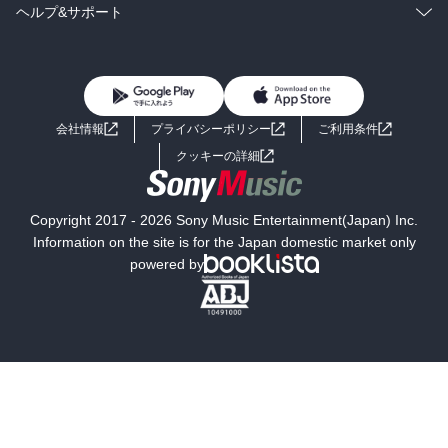
BL・TL
雑誌・グラビア
ビジネス・実用
ラノベ
小説
コミック
男性コミック
ヘルプ&サポート
BL・TL
雑誌・グラビア
ビジネス・実用
女性コミック
コミック誌
初めての方へ
ヘルプ
BL・TL
ライトノベル
男子向けラノベ
よくあるご質問
お問い合わせ
会社情報
プライバシーポリシー
ご利用条件
女子向けラノベ
小説
利用規約
クッキーの詳細
国内小説
海外小説
Copyright 2017 - 2026 Sony Music Entertainment(Japan) Inc.
ミステリー
SF
Information on the site is for the Japan domestic market only
powered by
歴史・時代小説
文学
雑誌
グラビア写真集
ボーイズラブ
ティーンズラブ
人文・思想・歴史
社会・政治・法律