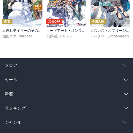
新着
30%OFF
今週入荷
出遅れテイマーのその日暮らし 16
ソードアート・オンライン29 ユナイタル・リングVIII
クズレス・オブリージュ６ 18禁ゲー世界のクズ悪役に転生してしまった俺は、原作知識の力でどうしてもモブ人生をつかみ取りたい【電子特別版】
棚架ユウ
,
Nardack
川原礫
,
ａｂｅｃ
アバタロー
,
kodamazon
フロア
総合
コミック
セール
ラノベ
小説
総合
コミック
新着
雑誌・グラビア
ビジネス・実用
ラノベ
小説
総合
コミック
ランキング
BL・TL
雑誌・グラビア
ビジネス・実用
ラノベ
小説
総合
コミック
ジャンル