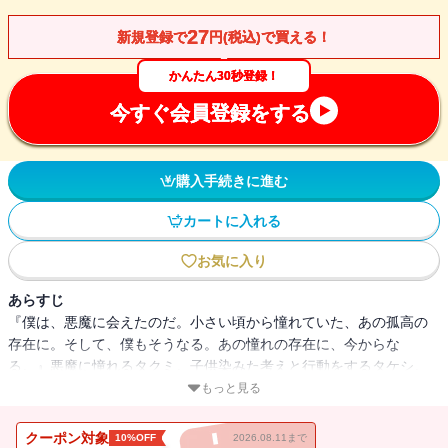
27
新規登録で
円(税込)で買える！
かんたん30秒登録！
今すぐ会員登録をする
購入手続きに進む
カートに入れる
お気に入り
あらすじ
『僕は、悪魔に会えたのだ。小さい頃から憧れていた、あの孤高の
存在に。そして、僕もそうなる。あの憧れの存在に、今からな
る。』悪魔に憧れるタクミ。子供染みた考えと行動をするタケシ。
すぐに暴力を振るうノブ。小心者のミツヒコ。男勝りのアキ。市街
もっと見る
地の外れにあるログハウスで、狂気の沙汰としか呼べない事件が発
生する。この物語は、その序章である。
クーポン対象
10%OFF
2026.08.11まで