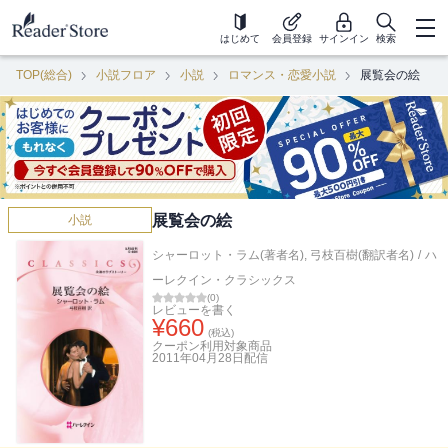
はじめて
会員登録
サインイン
検索
TOP(総合)
小説フロア
小説
ロマンス・恋愛小説
展覧会の絵
展覧会の絵
小説
シャーロット・ラム(著者名)
,
弓枝百樹(翻訳者名)
/
ハ
ーレクイン・クラシックス
(
0
)
レビューを書く
¥
660
(税込)
クーポン利用対象商品
2011年04月28日
配信