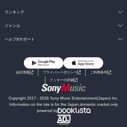
雑誌・グラビア
ビジネス・実用
ラノベ
小説
総合
コミック
ランキング
BL・TL
雑誌・グラビア
ビジネス・実用
ラノベ
小説
総合
コミック
ジャンル
BL・TL
雑誌・グラビア
ビジネス・実用
ラノベ
小説
コミック
男性コミック
ヘルプ&サポート
BL・TL
雑誌・グラビア
ビジネス・実用
女性コミック
コミック誌
初めての方へ
ヘルプ
BL・TL
ライトノベル
男子向けラノベ
よくあるご質問
お問い合わせ
会社情報
プライバシーポリシー
ご利用条件
女子向けラノベ
小説
利用規約
クッキーの詳細
国内小説
海外小説
Copyright 2017 - 2026 Sony Music Entertainment(Japan) Inc.
ミステリー
SF
Information on the site is for the Japan domestic market only
powered by
歴史・時代小説
文学