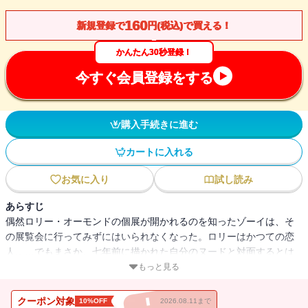
160
新規登録で
円(税込)で買える！
かんたん30秒登録！
今すぐ会員登録をする
購入手続きに進む
カートに入れる
お気に入り
試し読み
あらすじ
偶然ロリー・オーモンドの個展が開かれるのを知ったゾーイは、そ
の展覧会に行ってみずにはいられなくなった。ロリーはかつての恋
人……でもまさか、七年前に描かれた自分のヌードと対面するとは
思わなかった。動揺を隠せないまま、逃げるように画廊をあとにす
もっと見る
ると、帰り道で一人の青年に声をかけられた。画廊で見かけた男
だ！関わり合いになりたくなかったが、熱心さに負けて話を聞くと
クーポン対象
10%OFF
2026.08.11まで