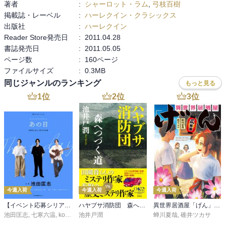
著者
:
シャーロット・ラム
,
弓枝百樹
掲載誌・レーベル
:
ハーレクイン・クラシックス
出版社
:
ハーレクイン
Reader Store発売日
:
2011.04.28
書誌発売日
:
2011.05.05
ページ数
:
160ページ
ファイルサイズ
:
0.3MB
同じジャンルのランキング
もっと見る
1
位
2
位
3
位
今週入荷
今週入荷
今週入荷
【イベント応募シリアルコード付】池田匡志出演・オーディオフォトブック「あの日」SPECIAL EDITION（音声／動画付）
ハヤブサ消防団 森へつづく道
異世界居酒屋「げん」三杯目
池田匡志
,
七寒六温
,
konoko58
池井戸潤
,
村崎キコ
蝉川夏哉
,
碓井ツカサ