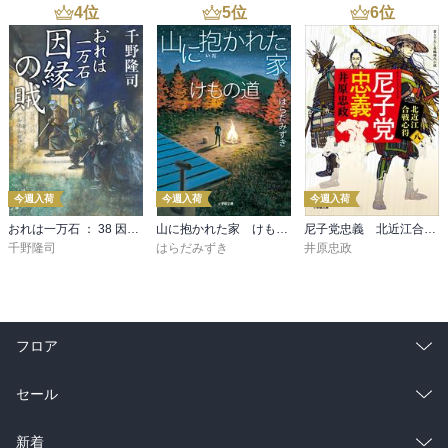
4
位
5
位
6
位
今週入荷
今週入荷
今週入荷
おれは一万石 ： 38 因縁の賊
山に抱かれた家 けもの道
尼子党忠義 北近江合戦心得〈八〉
千野隆司
はらだみずき
井原忠政
フロア
総合
コミック
セール
ラノベ
小説
総合
コミック
新着