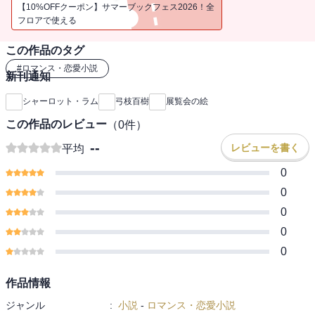
――その青年が思いを寄せる少女がロリーに夢中になっている、あ
【10%OFFクーポン】サマーブックフェス2026！全
なたはロリーをよく知っているはずだから、彼女に忠告して危険な
フロアで使える
恋から救い出してほしい、というのだ。
この作品のタグ
#
ロマンス・恋愛小説
新刊通知
シャーロット・ラム
弓枝百樹
展覧会の絵
この作品のレビュー
（
0
件）
--
レビューを書く
平均
0
0
0
0
0
作品情報
ジャンル
:
小説
-
ロマンス・恋愛小説