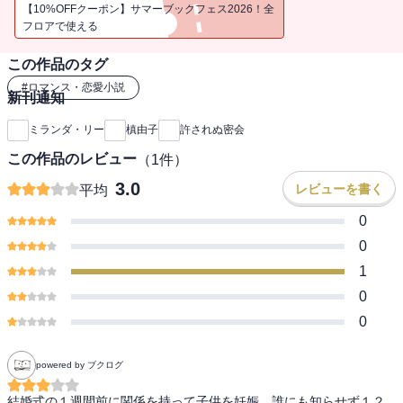
られてはならない秘密を嗅ぎつけたの？大切な愛娘フェリシティの
【10%OFFクーポン】サマーブックフェス2026！全
出生に関する、ある重大な事実を……。■セクシーで洗練された作風
フロアで使える
が人気のミランダ・リーが約半年ぶりの登場です！ １３年の歳月
この作品のタグ
を経てなお、消えることのない情熱の炎――。円熟した大人のロマ
ンスをお楽しみください。
#
ロマンス・恋愛小説
新刊通知
ミランダ・リー
槙由子
許されぬ密会
この作品のレビュー
（
1
件）
3.0
レビューを書く
平均
0
0
1
0
0
powered by ブクログ
結婚式の１週間前に関係を持って子供を妊娠、誰にも知らせず１２