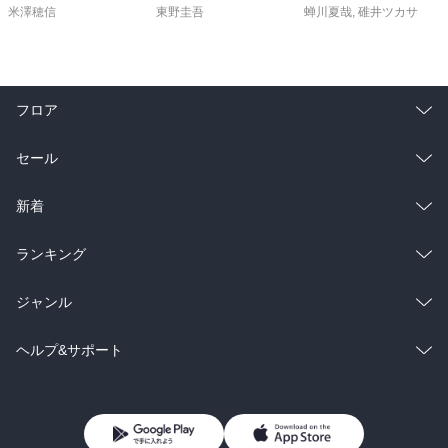
米澤穂信
東野圭吾
蝉川夏哉
,
碓井ツカサ
フロア
総合
コミック
セール
ラノベ
小説
総合
コミック
新着
雑誌・グラビア
ビジネス・実用
ラノベ
小説
総合
コミック
ランキング
BL・TL
雑誌・グラビア
ビジネス・実用
ラノベ
小説
総合
コミック
ジャンル
BL・TL
雑誌・グラビア
ビジネス・実用
ラノベ
小説
コミック
男性コミック
ヘルプ&サポート
BL・TL
雑誌・グラビア
ビジネス・実用
女性コミック
コミック誌
初めての方へ
ヘルプ
BL・TL
ライトノベル
男子向けラノベ
よくあるご質問
お問い合わせ