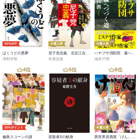
50%OFF
今週入荷
今週入荷
ばくうどの悪夢
尼子党忠義 北近江合戦心得〈八〉
ハヤブサ消防団 森へつづく道
澤村伊智
井原忠政
池井戸潤
4
位
5
位
6
位
20%ポイント
今週入荷
倫敦スコーンの謎
容疑者Xの献身
異世界居酒屋「げん」三杯目