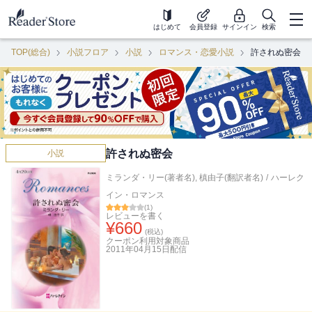
はじめて
会員登録
サインイン
検索
TOP(総合)
小説フロア
小説
ロマンス・恋愛小説
許されぬ密会
許されぬ密会
小説
ミランダ・リー(著者名)
,
槙由子(翻訳者名)
/
ハーレク
イン・ロマンス
(
1
)
レビューを書く
¥
660
(税込)
クーポン利用対象商品
2011年04月15日
配信