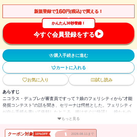
160
新規登録で
円(税込)で買える！
かんたん30秒登録！
今すぐ会員登録をする
購入手続きに進む
カートに入れる
お気に入り
試し読み
あらすじ
ニコラス・デュプレが審査員ですって？娘のフェリシティから“才能
発掘コンテスト”の話を聞き、セリーナは愕然とした。フェリシティ
が自ら手紙を書いて依頼したところ、彼はすぐに快諾し、娘たちの
小学校にやってくるというのだ。元ピアニストのニコラスは地元出
もっと見る
身の世界的な著名人で、セリーナのかつての恋人だった。故郷を捨
てて久しいのに、なぜ帰る気になったのだろう。まさか、絶対に知
クーポン対象
10%OFF
2026.08.11まで