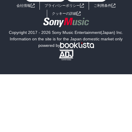
会社情報
プライバシーポリシー
ご利用条件
女子向けラノベ
小説
利用規約
クッキーの詳細
国内小説
海外小説
Copyright 2017 - 2026 Sony Music Entertainment(Japan) Inc.
ミステリー
SF
Information on the site is for the Japan domestic market only
powered by
歴史・時代小説
文学
雑誌
グラビア写真集
ボーイズラブ
ティーンズラブ
人文・思想・歴史
社会・政治・法律
ビジネス・経済
サイエンス・テクノロジー
コンピュータ・情報
くらし・家庭