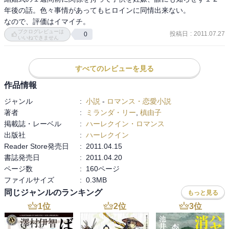
年後の話。色々事情があってもヒロインに同情出来ない。

なので、評価はイマイチ。
ブクログレビューは
投稿日
:
2011.07.27
0
いいねできません
すべてのレビューを見る
作品情報
ジャンル
:
小説
-
ロマンス・恋愛小説
著者
:
ミランダ・リー
,
槙由子
掲載誌・レーベル
:
ハーレクイン・ロマンス
出版社
:
ハーレクイン
Reader Store発売日
:
2011.04.15
書誌発売日
:
2011.04.20
ページ数
:
160ページ
ファイルサイズ
:
0.3MB
同じジャンルのランキング
もっと見る
1
位
2
位
3
位