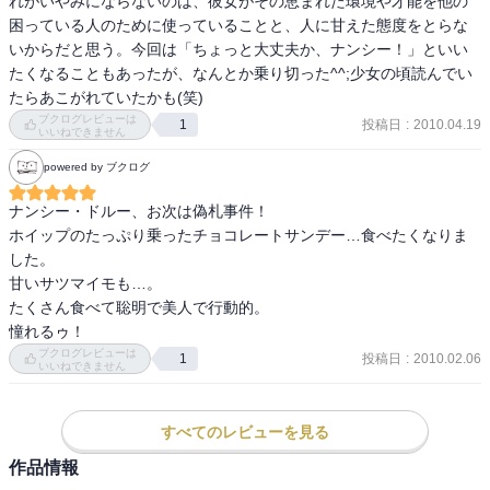
れがいやみにならないのは、彼女がその恵まれた環境や才能を他の
困っている人のために使っていることと、人に甘えた態度をとらな
いからだと思う。今回は「ちょっと大丈夫か、ナンシー！」といい
たくなることもあったが、なんとか乗り切った^^;少女の頃読んでい
たらあこがれていたかも(笑)
ブクログレビューは
投稿日
:
2010.04.19
1
いいねできません
powered by ブクログ
ナンシー・ドルー、お次は偽札事件！

ホイップのたっぷり乗ったチョコレートサンデー…食べたくなりま
した。

甘いサツマイモも…。

たくさん食べて聡明で美人で行動的。

憧れるゥ！
ブクログレビューは
投稿日
:
2010.02.06
1
いいねできません
すべてのレビューを見る
作品情報