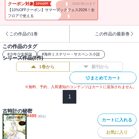
場の土地を強引に手に入れようとする男に、敷地の一部に住むあや
クーポン対象
10%OFF
2026.08.11まで
しげな新興宗教の集団と、周囲はきな臭いことばかりだ。探偵心を
【10%OFFクーポン】サマーブックフェス2026！全
くすぐられ、早速農場の周りの探索をはじめるのだ
フロアで使える
が・・・・・・。好調少女探偵シリーズ第６弾。
この作品の1巻
この作品の最新巻
この作品のタグ
#
少年少女探偵
#
海外ミステリー・サスペンス小説
シリーズ作品(
8
件)
1巻から
新刊から
まとめてカート
※無料、予約、入荷通知のコンテンツはカートに追加されません。
1
古時計の秘密
¥
495
(税込)
カートに入れる
お気に入り