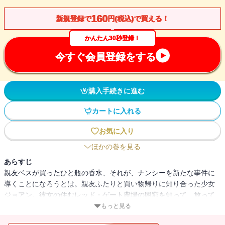
160
新規登録で
円(税込)で買える！
かんたん30秒登録！
今すぐ会員登録をする
購入手続きに進む
カートに入れる
お気に入り
ほかの巻を見る
あらすじ
親友ベスが買ったひと瓶の香水、それが、ナンシーを新たな事件に
導くことになろうとは。親友ふたりと買い物帰りに知り合った少女
ジョアン。彼女の住むレッド・ゲート農場の困窮を知って、放って
おけなくなったナンシーは、援助の手を差しのべるべく、三人での
もっと見る
農場滞在を決める。ほかの下宿人も決まりひと安心と思いきや、農