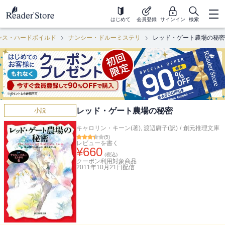
はじめて
会員登録
サインイン
検索
ンス・ハードボイルド
ナンシー・ドルーミステリ
レッド・ゲート農場の秘密
レッド・ゲート農場の秘密
小説
キャロリン・キーン(著)
,
渡辺庸子(訳)
/
創元推理文庫
(
5
)
レビューを書く
¥
660
(税込)
クーポン利用対象商品
2011年10月21日
配信