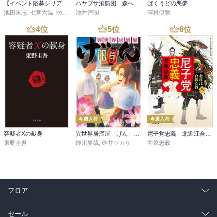
【イベント応募シリアルコード付】池田匡志出演・オーディオフォトブック「あの日」SPECIAL EDITION（音声／動画付）
ハヤブサ消防団 森へつづく道
ばくうどの悪夢
池田匡志
,
七寒六温
,
konoko58
池井戸潤
,
村崎キコ
澤村伊智
4
位
5
位
6
位
今週入荷
今週入荷
容疑者Xの献身
異世界居酒屋「げん」三杯目
尼子党忠義 北近江合戦心得〈八〉
東野圭吾
蝉川夏哉
,
碓井ツカサ
井原忠政
フロア
総合
コミック
セール