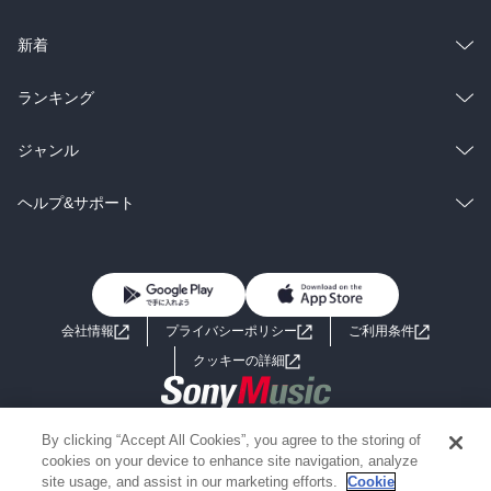
ラノベ
小説
総合
コミック
新着
雑誌・グラビア
ビジネス・実用
ラノベ
小説
総合
コミック
ランキング
BL・TL
雑誌・グラビア
ビジネス・実用
ラノベ
小説
総合
コミック
ジャンル
BL・TL
雑誌・グラビア
ビジネス・実用
ラノベ
小説
コミック
男性コミック
ヘルプ&サポート
BL・TL
雑誌・グラビア
ビジネス・実用
女性コミック
コミック誌
初めての方へ
ヘルプ
BL・TL
ライトノベル
男子向けラノベ
よくあるご質問
お問い合わせ
会社情報
プライバシーポリシー
ご利用条件
女子向けラノベ
小説
利用規約
クッキーの詳細
国内小説
海外小説
Copyright 2017 - 2026 Sony Music Entertainment(Japan) Inc.
By clicking “Accept All Cookies”, you agree to the storing of
ミステリー
SF
Information on the site is for the Japan domestic market only
cookies on your device to enhance site navigation, analyze
powered by
site usage, and assist in our marketing efforts.
Cookie