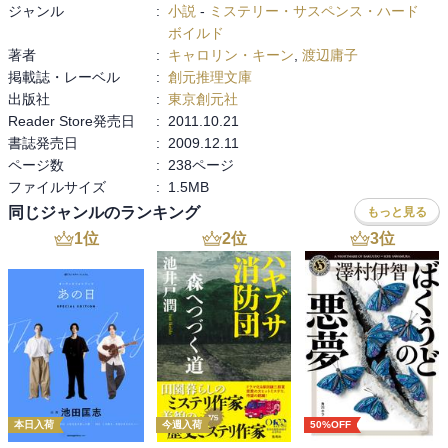
ジャンル
:
小説
-
ミステリー・サスペンス・ハード
ボイルド
著者
:
キャロリン・キーン
,
渡辺庸子
掲載誌・レーベル
:
創元推理文庫
出版社
:
東京創元社
Reader Store発売日
:
2011.10.21
書誌発売日
:
2009.12.11
ページ数
:
238ページ
ファイルサイズ
:
1.5MB
同じジャンルのランキング
もっと見る
1
位
2
位
3
位
本日入荷
今週入荷
50%OFF