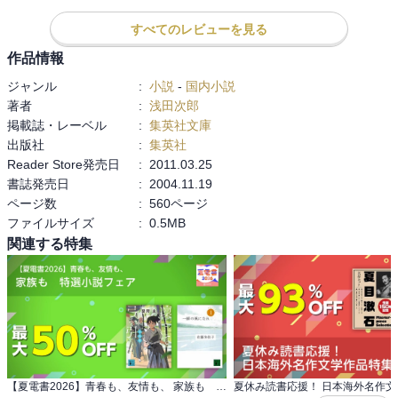
あ。
すべてのレビューを見る
作品情報
ジャンル
:
小説
-
国内小説
著者
:
浅田次郎
掲載誌・レーベル
:
集英社文庫
出版社
:
集英社
Reader Store発売日
:
2011.03.25
書誌発売日
:
2004.11.19
ページ数
:
560ページ
ファイルサイズ
:
0.5MB
関連する特集
【夏電書2026】青春も、友情も、 家族も 特選小説フェア
夏休み読書応援！ 日本海外名作