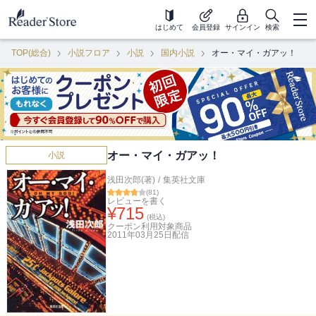
はじめて
会員登録
サインイン
検索
TOP(総合)
小説フロア
小説
国内小説
オー・マイ・ガアッ！
オー・マイ・ガアッ！
小説
浅田次郎(著)
/
集英社文庫
(
81
)
レビューを書く
¥
715
(税込)
クーポン利用対象商品
2011年03月25日
配信