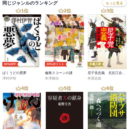
同じジャンルのランキング
もっと見る
1
位
2
位
3
位
50%OFF
20%ポイント
今週入荷
ばくうどの悪夢
倫敦スコーンの謎
尼子党忠義 北近江合戦心得〈八〉
澤村伊智
米澤穂信
井原忠政
4
位
5
位
6
位