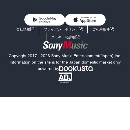
BL・TL
雑誌・グラビア
ビジネス・実用
女性コミック
コミック誌
初めての方へ
ヘルプ
BL・TL
ライトノベル
男子向けラノベ
よくあるご質問
お問い合わせ
会社情報
プライバシーポリシー
ご利用条件
女子向けラノベ
小説
利用規約
クッキーの詳細
国内小説
海外小説
Copyright 2017 - 2026 Sony Music Entertainment(Japan) Inc.
ミステリー
SF
Information on the site is for the Japan domestic market only
powered by
歴史・時代小説
文学
雑誌
グラビア写真集
ボーイズラブ
ティーンズラブ
人文・思想・歴史
社会・政治・法律
ビジネス・経済
サイエンス・テクノロジー