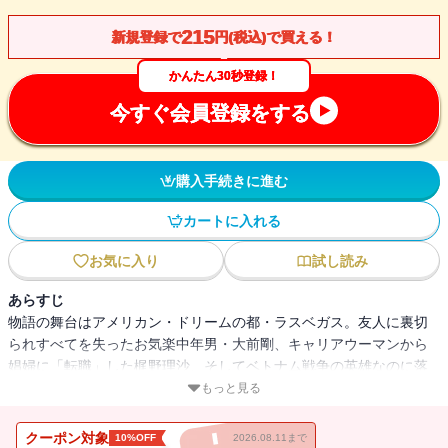
215
新規登録で
円(税込)で買える！
かんたん30秒登録！
今すぐ会員登録をする
購入手続きに進む
カートに入れる
お気に入り
試し読み
あらすじ
物語の舞台はアメリカン・ドリームの都・ラスベガス。友人に裏切
られすべてを失ったお気楽中年男・大前剛、キャリアウーマンから
娼婦に「転職」した梶野理沙、そしてベトナム戦争の英雄なのに落
ちぶれたジョン・キングスレイ。人生くすぶりまくりのそんな三人
もっと見る
が一台のスロットマシンで史上最高の大当たり5400万ドルを叩き出
した！ 笑って泣いて夢を見る、エンタテインメント大傑作。
クーポン対象
10%OFF
2026.08.11まで