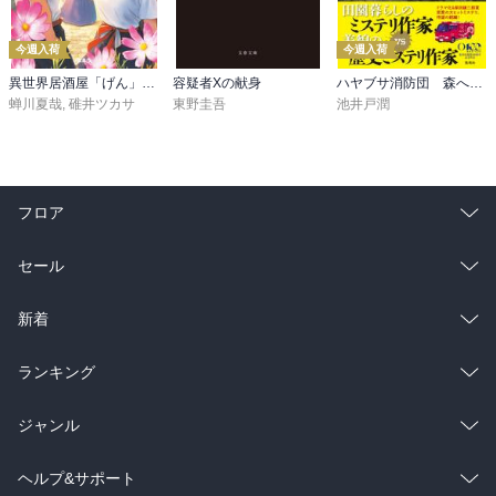
今週入荷
今週入荷
異世界居酒屋「げん」三杯目
容疑者Xの献身
ハヤブサ消防団 森へつづく道
蝉川夏哉
,
碓井ツカサ
東野圭吾
池井戸潤
フロア
総合
コミック
セール
ラノベ
小説
総合
コミック
新着
雑誌・グラビア
ビジネス・実用
ラノベ
小説
総合
コミック
ランキング
BL・TL
雑誌・グラビア
ビジネス・実用
ラノベ
小説
総合
コミック
ジャンル
BL・TL
雑誌・グラビア
ビジネス・実用
ラノベ
小説
コミック
男性コミック
ヘルプ&サポート