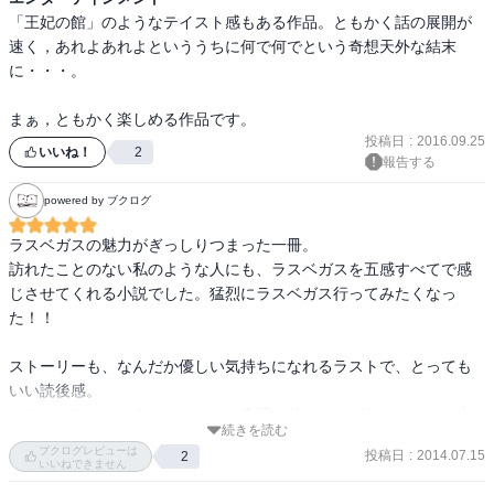
「王妃の館」のようなテイスト感もある作品。ともかく話の展開が
速く，あれよあれよといううちに何で何でという奇想天外な結末
に・・・。

まぁ，ともかく楽しめる作品です。
投稿日
:
2016.09.25
いいね！
2
報告する
powered by ブクログ
ラスベガスの魅力がぎっしりつまった一冊。

訪れたことのない私のような人にも、ラスベガスを五感すべてで感
じさせてくれる小説でした。猛烈にラスベガス行ってみたくなっ
た！！

ストーリーも、なんだか優しい気持ちになれるラストで、とっても
いい読後感。

ミリオネアになれるとびっきりの幸運を前にしながら、ジョンと大
続きを読む
前とリサが選んだ選択がとてもすがすがしかった。幸福は自分の手
ブクログレビューは
投稿日
:
2014.07.15
2
で掴むものなんだなあ、としみじみ思わせてくれる。

いいねできません
そしてほんとの幸せはやっぱりお金だけじゃ手に入らないんだな