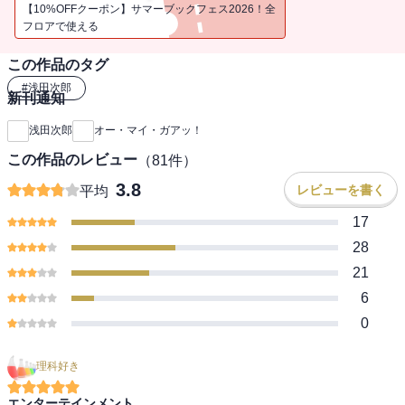
【10%OFFクーポン】サマーブックフェス2026！全
フロアで使える
この作品のタグ
#
浅田次郎
新刊通知
浅田次郎
オー・マイ・ガアッ！
この作品のレビュー
（
81
件）
3.8
レビューを書く
平均
17
28
21
6
0
理科好き
エンターテインメント