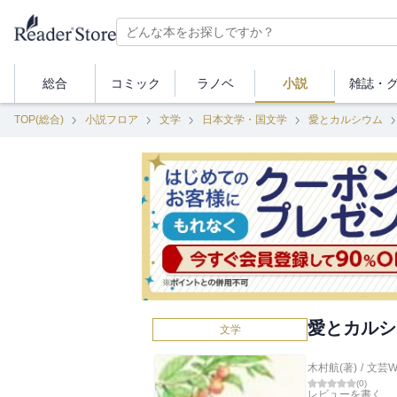
総合
コミック
ラノベ
小説
雑誌・
TOP(総合)
小説フロア
文学
日本文学・国文学
愛とカルシウム
愛とカルシ
文学
木村航(著)
/
文芸
(
0
)
レビューを書く