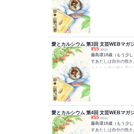
くる、青春小説第２回
愛とカルシウム 第3回 文芸WEBマガ
¥
55
(税込)
藤島環18歳（もう少
すあたしは自分の指さ
あたしが雀の雛を育て
くる、青春小説第３回
愛とカルシウム 第4回 文芸WEBマガ
¥
55
(税込)
藤島環18歳（もう少
すあたしは自分の指さ