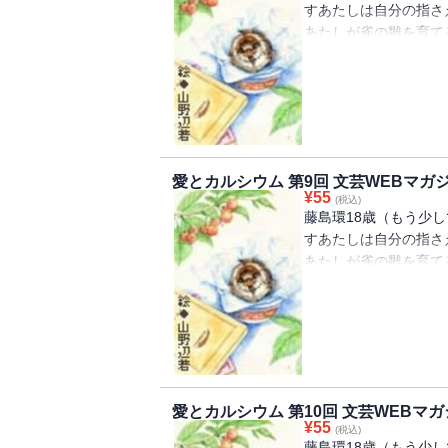
すあたしは自分の指さ
あたしが雀の雛を育て
くる、青春小説第８回
愛とカルシウム 第9回 文芸WEBマガ
¥
55
(税込)
藤島環18歳（もう少
すあたしは自分の指さ
あたしが雀の雛を育て
くる、青春小説第９回
愛とカルシウム 第10回 文芸WEBマ
¥
55
(税込)
藤島環18歳（もう少