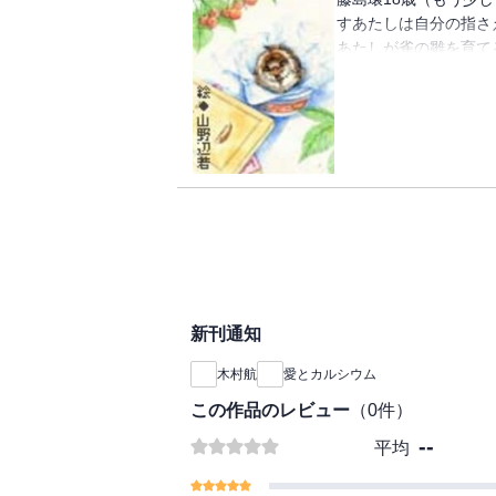
すあたしは自分の指さ
あたしが雀の雛を育て
くる、青春小説第10回
新刊通知
木村航
愛とカルシウム
この作品のレビュー
（
0
件）
--
平均