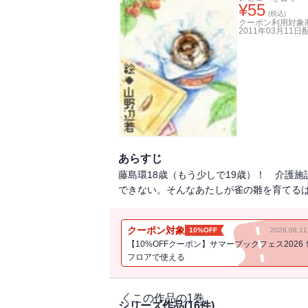
¥
55
(税込)
クーポン利用対象
2011年03月11日
あらすじ
藤島環18歳（もう少しで19歳）！ 介護
できない。そんなあたしが雀の雛を育てるは
クーポン対象
10%OFF
2026.08.
【10%OFFクーポン】サマーブックフェス2026
フロアで使える
この作品の1巻
シリーズ作品(
16
件)