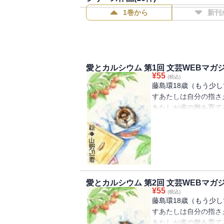
1巻から
新刊
愛とカルシウム 第1回 文芸WEBマガ
¥
55
(税込)
藤島環18歳（もう少
すあたしは自分の指さ
あたしが雀の雛を育て
くる、青春小説第１回
愛とカルシウム 第2回 文芸WEBマガ
¥
55
(税込)
藤島環18歳（もう少
すあたしは自分の指さ
あたしが雀の雛を育て