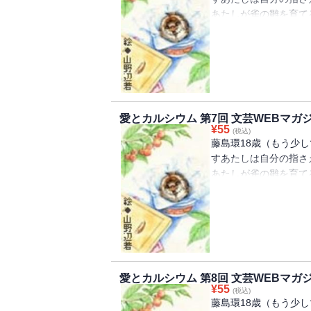
あたしが雀の雛を育て
くる、青春小説第6回
愛とカルシウム 第7回 文芸WEBマガ
¥
55
(税込)
藤島環18歳（もう少
すあたしは自分の指さ
あたしが雀の雛を育て
くる、青春小説第7回
愛とカルシウム 第8回 文芸WEBマガ
¥
55
(税込)
藤島環18歳（もう少