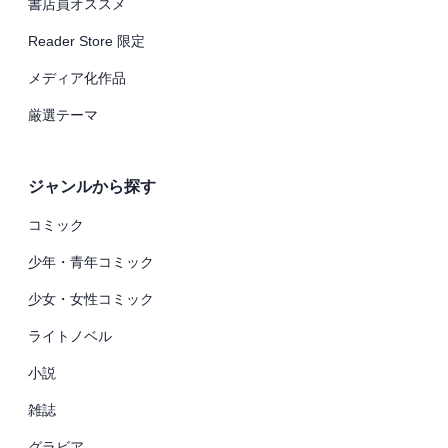
書店員オススメ
Reader Store 限定
メディア化作品
厳選テーマ
ジャンルから探す
コミック
少年・青年コミック
少女・女性コミック
ライトノベル
小説
雑誌
グラビア