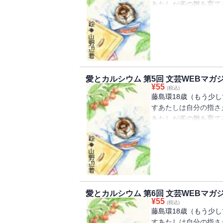
あたしが雀の雛を育て
くる、青春小説第４回
愛とカルシウム 第5回 文芸WEBマガ
¥
55
(税込)
藤島環18歳（もう少
すあたしは自分の指さ
あたしが雀の雛を育て
くる、青春小説第５回
愛とカルシウム 第6回 文芸WEBマガ
¥
55
(税込)
藤島環18歳（もう少
すあたしは自分の指さ