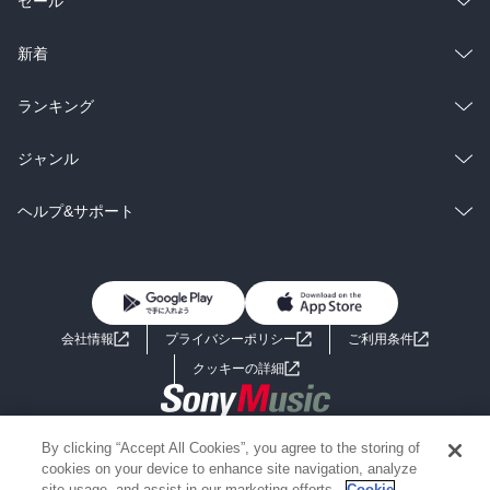
セール
ラノベ
小説
総合
コミック
新着
雑誌・グラビア
ビジネス・実用
ラノベ
小説
総合
コミック
ランキング
BL・TL
雑誌・グラビア
ビジネス・実用
ラノベ
小説
総合
コミック
ジャンル
BL・TL
雑誌・グラビア
ビジネス・実用
ラノベ
小説
コミック
男性コミック
ヘルプ&サポート
BL・TL
雑誌・グラビア
ビジネス・実用
女性コミック
コミック誌
初めての方へ
ヘルプ
BL・TL
ライトノベル
男子向けラノベ
よくあるご質問
お問い合わせ
会社情報
プライバシーポリシー
ご利用条件
女子向けラノベ
小説
利用規約
クッキーの詳細
国内小説
海外小説
Copyright 2017 - 2026 Sony Music Entertainment(Japan) Inc.
By clicking “Accept All Cookies”, you agree to the storing of
ミステリー
SF
Information on the site is for the Japan domestic market only
cookies on your device to enhance site navigation, analyze
powered by
site usage, and assist in our marketing efforts.
Cookie