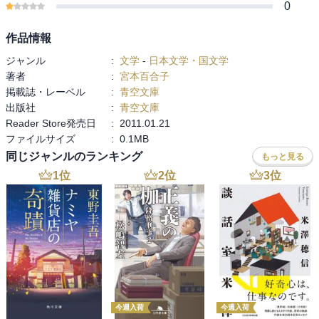
0
作品情報
ジャンル
:
文学
-
日本文学・国文学
著者
:
宮本百合子
掲載誌・レーベル
:
青空文庫
出版社
:
青空文庫
Reader Store発売日
:
2011.01.21
ファイルサイズ
:
0.1MB
同じジャンルのランキング
もっと見る
1
位
2
位
3
位
今週入荷
今週入荷