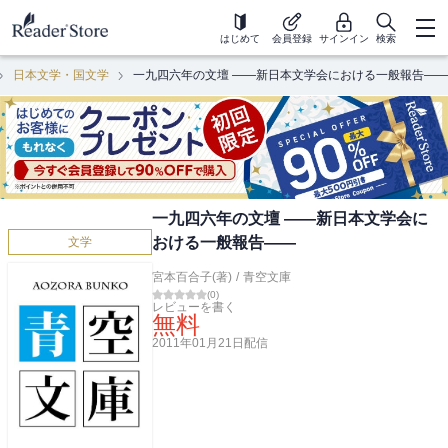
はじめて
会員登録
サインイン
検索
日本文学・国文学
一九四六年の文壇 ――新日本文学会における一般報告――
一九四六年の文壇 ――新日本文学会に
おける一般報告――
文学
宮本百合子(著)
/
青空文庫
(
0
)
レビューを書く
無料
2011年01月21日
配信