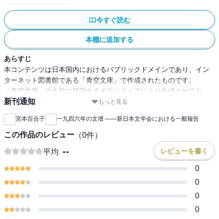
今すぐ読む
本棚に追加する
あらすじ
本コンテンツは日本国内におけるパブリックドメインであり、イン
ターネット図書館である「青空文庫」で作成されたものです。
「青空文庫」の主旨に賛同するボランティアにより作成されてお
新刊通知
り、注釈等が追記されている場合があります。
もっと見る
宮本百合子
一九四六年の文壇 ――新日本文学会における一般報告
この作品のレビュー
（
0
件）
--
レビューを書く
平均
0
0
0
0