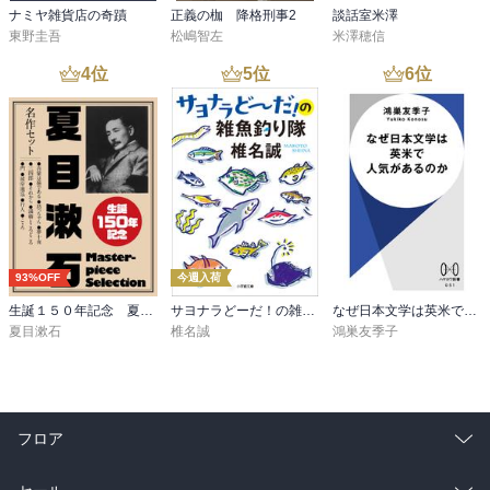
ナミヤ雑貨店の奇蹟
正義の枷 降格刑事2
談話室米澤
東野圭吾
松嶋智左
米澤穂信
4
位
5
位
6
位
93%OFF
今週入荷
生誕１５０年記念 夏目漱石 名作セット
サヨナラどーだ！の雑魚釣り隊
なぜ日本文学は英米で人気があるのか
夏目漱石
椎名誠
鴻巣友季子
フロア
総合
コミック