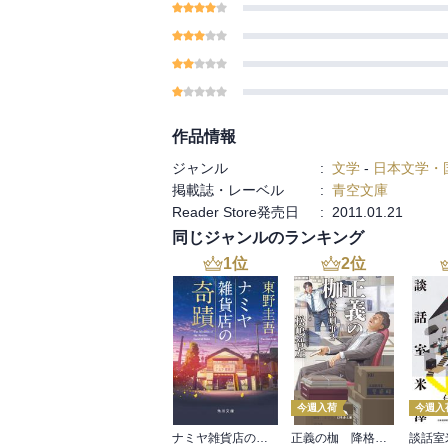
作品情報
ジャンル
:
文学
-
日本文学・
掲載誌・レーベル
:
青空文庫
Reader Store発売日
:
2011.01.21
同じジャンルのランキング
1
位
2
位
今週入荷
今週入
ナミヤ雑貨店の奇蹟
正義の枷 降格刑事2
談話室