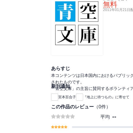
無料
2011年01月21日
あらすじ
本コンテンツは日本国内におけるパブリッ
されたものです。
新刊通知
「青空文庫」の主旨に賛同するボランティ
宮本百合子
『地上に待つもの』に寄せて
この作品のレビュー
（
0
件）
--
平均