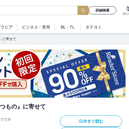
詳細検索
はじ
グラビア
ビジネス
・実用
BL・TL
タテヨミ
』に寄せて
つもの』に寄せて
青空文庫
今すぐ読む