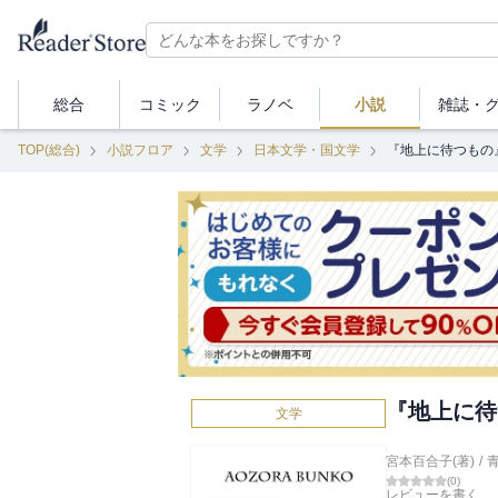
総合
コミック
ラノベ
小説
雑誌・
TOP(総合)
小説フロア
文学
日本文学・国文学
『地上に待つもの
『地上に待
文学
宮本百合子(著)
/
(
0
)
レビューを書く