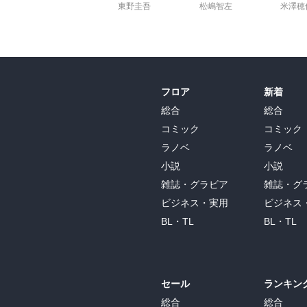
東野圭吾
松嶋智左
米澤穂
フロア
新着
総合
総合
コミック
コミック
ラノベ
ラノベ
小説
小説
雑誌・グラビア
雑誌・グ
ビジネス・実用
ビジネス
BL・TL
BL・TL
セール
ランキン
総合
総合