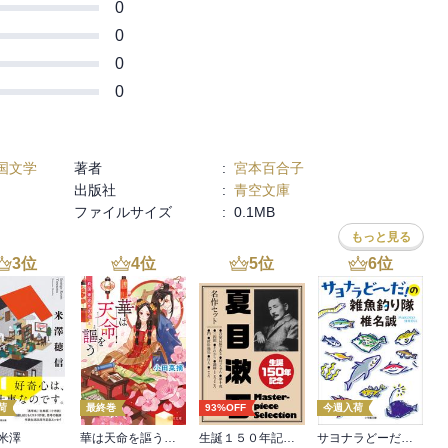
0
0
0
0
国文学
著者
:
宮本百合子
出版社
:
青空文庫
ファイルサイズ
:
0.1MB
もっと見る
3
位
4
位
5
位
6
位
荷
最終巻
93%OFF
今週入荷
米澤
華は天命を謳う 莉国後宮女医伝 五
生誕１５０年記念 夏目漱石 名作セット
サヨナラどーだ！の雑魚釣り隊