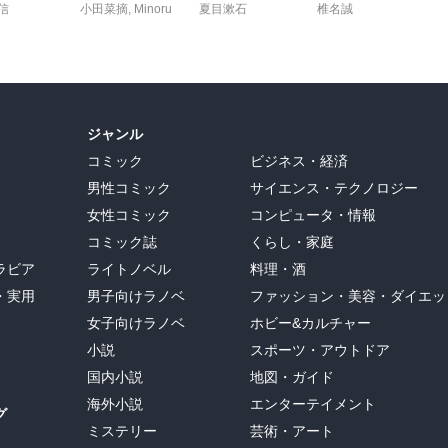
信
小田菜摘
,
Minoru
夏目漱石
椎名誠
ジャンル
コミック
ビジネス・経済
男性コミック
サイエンス・テクノロジー
女性コミック
コンピュータ・情報
コミック誌
くらし・家庭
ラビア
ライトノベル
料理・酒
・実用
男子向けラノベ
ファッション・美容・ダイエッ
女子向けラノベ
ホビー&カルチャー
小説
スポーツ・アウトドア
国内小説
地図・ガイド
海外小説
エンターテイメント
グ
ミステリー
芸術・アート