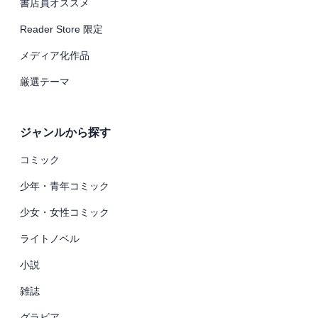
書店員オススメ
Reader Store 限定
メディア化作品
厳選テーマ
ジャンルから探す
コミック
少年・青年コミック
少女・女性コミック
ライトノベル
小説
雑誌
グラビア