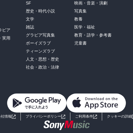
SF
映画・音楽・演劇
歴史・時代小説
写真集
文学
教養
雑誌
医学・福祉
ラビア
グラビア写真集
教育・語学・参考書
・実用
ボーイズラブ
児童書
ティーンズラブ
人文・思想・歴史
社会・政治・法律
会社情報
プライバシーポリシー
ご利用条件
クッキーの詳細