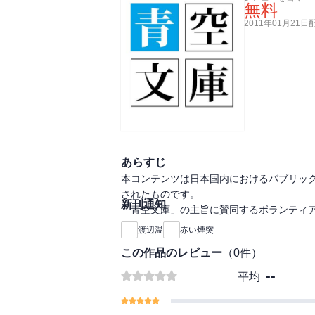
無料
2011年01月21日
あらすじ
本コンテンツは日本国内におけるパブリッ
されたものです。
新刊通知
「青空文庫」の主旨に賛同するボランティ
渡辺温
赤い煙突
この作品のレビュー
（
0
件）
--
平均