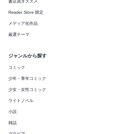
書店員オススメ
Reader Store 限定
メディア化作品
厳選テーマ
ジャンルから探す
コミック
少年・青年コミック
少女・女性コミック
ライトノベル
小説
雑誌
グラビア