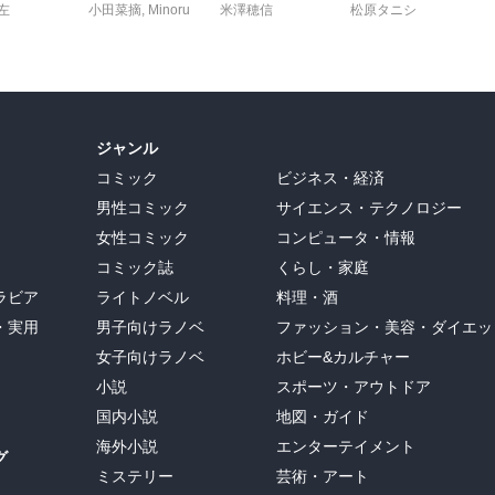
左
小田菜摘
,
Minoru
米澤穂信
松原タニシ
ジャンル
コミック
ビジネス・経済
男性コミック
サイエンス・テクノロジー
女性コミック
コンピュータ・情報
コミック誌
くらし・家庭
ラビア
ライトノベル
料理・酒
・実用
男子向けラノベ
ファッション・美容・ダイエッ
女子向けラノベ
ホビー&カルチャー
小説
スポーツ・アウトドア
国内小説
地図・ガイド
海外小説
エンターテイメント
グ
ミステリー
芸術・アート