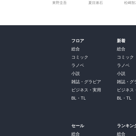
東野圭吾
夏目漱石
松嶋智
フロア
新着
総合
総合
コミック
コミック
ラノベ
ラノベ
小説
小説
雑誌・グラビア
雑誌・グ
ビジネス・実用
ビジネス
BL・TL
BL・TL
セール
ランキン
総合
総合