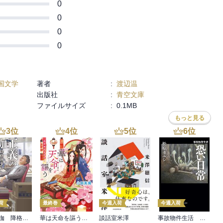
0
0
0
0
国文学
著者
:
渡辺温
出版社
:
青空文庫
ファイルサイズ
:
0.1MB
もっと見る
3
位
4
位
5
位
6
位
荷
最終巻
今週入荷
今週入荷
正義の枷 降格刑事2
華は天命を謳う 莉国後宮女医伝 五
談話室米澤
事故物件生活 恐い日常