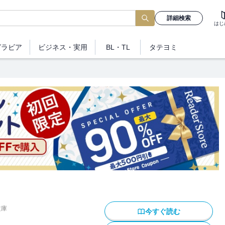
詳細検索
はじ
グラビア
ビジネス
・実用
BL・TL
タテヨミ
文庫
今すぐ読む