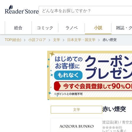
総合
コミック
ラノベ
小説
雑誌・
TOP(総合)
小説フロア
文学
日本文学・国文学
赤い煙突
赤い煙突
文学
渡辺温(著)
/
青空
(
0
)
レビューを書く