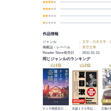
作品情報
ジャンル
:
文学
-
日本文学・
掲載誌・レーベル
:
青空文庫
Reader Store発売日
:
2011.01.21
同じジャンルのランキング
1
位
2
位
93%OFF
今週入
ナミヤ雑貨店の奇蹟
生誕１５０年記念 夏目漱石 名作セット