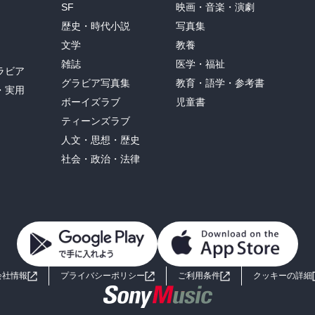
SF
映画・音楽・演劇
歴史・時代小説
写真集
文学
教養
雑誌
医学・福祉
ラビア
グラビア写真集
教育・語学・参考書
・実用
ボーイズラブ
児童書
ティーンズラブ
人文・思想・歴史
社会・政治・法律
会社情報
プライバシーポリシー
ご利用条件
クッキーの詳細