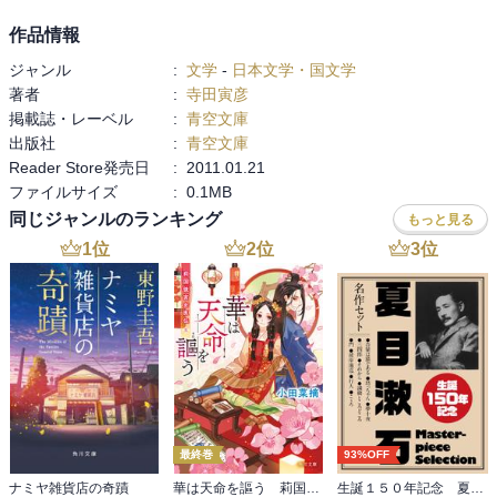
作品情報
ジャンル
:
文学
-
日本文学・国文学
著者
:
寺田寅彦
掲載誌・レーベル
:
青空文庫
出版社
:
青空文庫
Reader Store発売日
:
2011.01.21
ファイルサイズ
:
0.1MB
同じジャンルのランキング
もっと見る
1
位
2
位
3
位
最終巻
93%OFF
ナミヤ雑貨店の奇蹟
華は天命を謳う 莉国後宮女医伝 五
生誕１５０年記念 夏目漱石 名作セット