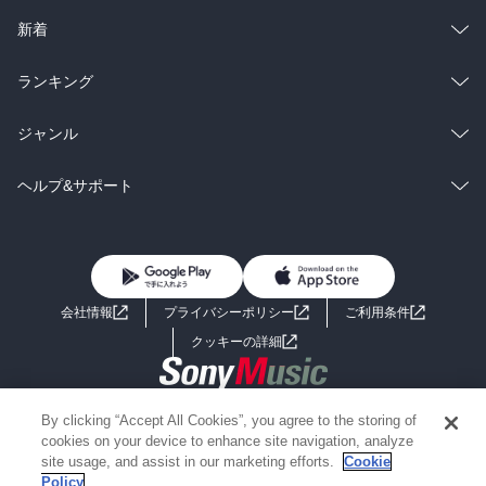
ラノベ
小説
総合
コミック
新着
雑誌・グラビア
ビジネス・実用
ラノベ
小説
総合
コミック
ランキング
BL・TL
雑誌・グラビア
ビジネス・実用
ラノベ
小説
総合
コミック
ジャンル
BL・TL
雑誌・グラビア
ビジネス・実用
ラノベ
小説
コミック
男性コミック
ヘルプ&サポート
BL・TL
雑誌・グラビア
ビジネス・実用
女性コミック
コミック誌
初めての方へ
ヘルプ
BL・TL
ライトノベル
男子向けラノベ
よくあるご質問
お問い合わせ
会社情報
プライバシーポリシー
ご利用条件
女子向けラノベ
小説
利用規約
クッキーの詳細
国内小説
海外小説
Copyright 2017 - 2026 Sony Music Entertainment(Japan) Inc.
By clicking “Accept All Cookies”, you agree to the storing of
ミステリー
SF
Information on the site is for the Japan domestic market only
cookies on your device to enhance site navigation, analyze
powered by
site usage, and assist in our marketing efforts.
Cookie
Policy
歴史・時代小説
文学