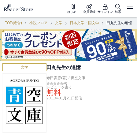
はじめて
会員登録
サインイン
検索
TOP(総合)
小説フロア
文学
日本文学・国文学
田丸先生の追憶
田丸先生の追憶
文学
寺田寅彦(著)
/
青空文庫
(
0
)
レビューを書く
無料
2011年01月21日
配信