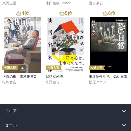
東野圭吾
小田菜摘
,
Minoru
夏目漱石
4
位
5
位
6
位
今週入荷
今週入荷
今週入荷
正義の枷 降格刑事2
談話室米澤
事故物件生活 恐い日常
松嶋智左
米澤穂信
松原タニシ
フロア
総合
コミック
セール