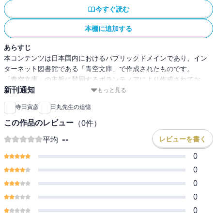
今すぐ読む
本棚に追加する
あらすじ
本コンテンツは日本国内におけるパブリックドメインであり、イン
ターネット図書館である「青空文庫」で作成されたものです。
「青空文庫」の主旨に賛同するボランティアにより作成されてお
新刊通知
り、注釈等が追記されている場合があります。
もっと見る
寺田寅彦
田丸先生の追憶
この作品のレビュー
（
0
件）
--
レビューを書く
平均
0
0
0
0
0