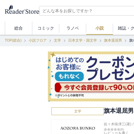
総合
コミック
ラノベ
小説
雑誌・
TOP(総合)
小説フロア
文学
日本文学・国文学
旗本退屈男
旗
旗本退屈男
文学
佐々木味津三(著)
/
(
0
)
レビューを書く