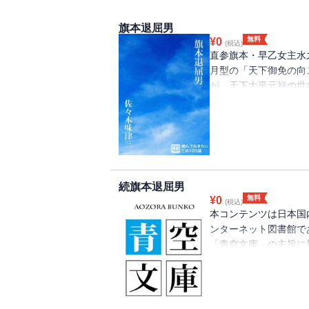
旗本退屈男
無料
¥
0
(税込)
直参旗本・早乙女主水
月型の「天下御免の向
が、天下太平元禄の世
ように退屈だと言い、
うだ」と嬉々として活
解決していく。と同時
に毒なものがあったり
きなくなる。よって遠
京弥を冷やかすなど、
続旗本退屈男
けらかんとした強さが
無料
¥
0
(税込)
本コンテンツは日本国
ンターネット図書館で
「青空文庫」の主旨に
り、注釈等が追記され