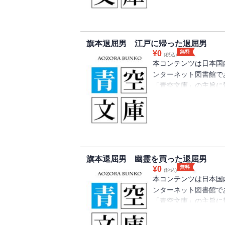
旗本退屈男 江戸に帰った退屈男
無料
¥
0
(税込)
本コンテンツは日本国
ンターネット図書館で
「青空文庫」の主旨に
り、注釈等が追記され
旗本退屈男 幽霊を買った退屈男
無料
¥
0
(税込)
本コンテンツは日本国
ンターネット図書館で
「青空文庫」の主旨に
り、注釈等が追記され