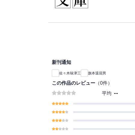
新刊通知
佐々木味津三
旗本退屈男
この作品のレビュー
（
0
件）
--
平均