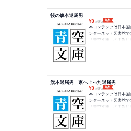
後の旗本退屈男
無料
¥
0
(税込)
本コンテンツは日本国
ンターネット図書館で
「青空文庫」の主旨に
り、注釈等が追記され
旗本退屈男 京へ上った退屈男
無料
¥
0
(税込)
本コンテンツは日本国
ンターネット図書館で
「青空文庫」の主旨に
り、注釈等が追記され