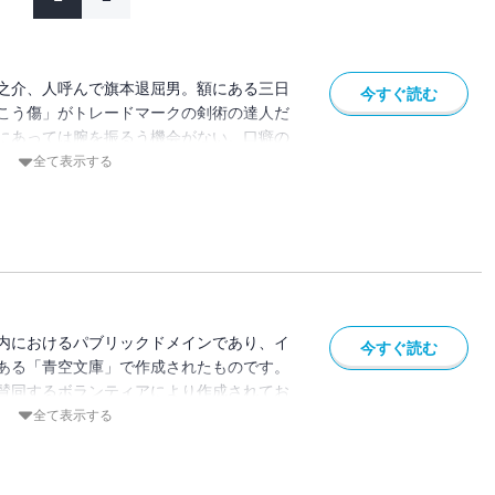
之介、人呼んで旗本退屈男。額にある三日
今すぐ読む
こう傷」がトレードマークの剣術の達人だ
にあっては腕を振るう機会がない。口癖の
事件が起これば「これは退屈でなくなりそ
全て表示する
躍する。失踪事件、人さらいなど、飄々と
に「自分の身体は都合よくできていて、目
耳に毒なものがあると、見たり聞いたりで
慮せず楽しめよ。」と妹・菊路とその恋人
茶目っ気のある一面もある。退屈男のあっ
痛快な時代小説シリーズ。
内におけるパブリックドメインであり、イ
今すぐ読む
ある「青空文庫」で作成されたものです。
賛同するボランティアにより作成されてお
ている場合があります。
全て表示する