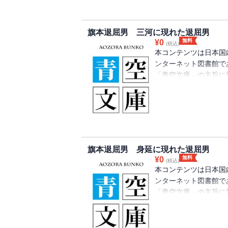
旗本退屈男 三河に現れた退屈男
無料
¥
0
(税込)
本コンテンツは日本国
ンターネット図書館で
「青空文庫」の主旨に
り、注釈等が追記され
旗本退屈男 身延に現れた退屈男
無料
¥
0
(税込)
本コンテンツは日本国
ンターネット図書館で
「青空文庫」の主旨に
り、注釈等が追記され