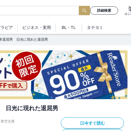
詳細検索
はじ
グラビア
ビジネス
・実用
BL・TL
タテヨミ
本退屈男 日光に現れた退屈男
 日光に現れた退屈男
青空文庫
今すぐ読む