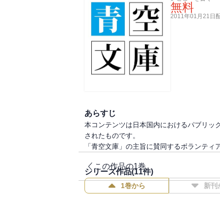
無料
2011年01月21日
あらすじ
本コンテンツは日本国内におけるパブリッ
されたものです。
「青空文庫」の主旨に賛同するボランティ
この作品の1巻
シリーズ作品(
11
件)
1巻から
新刊