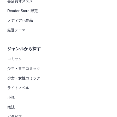
書店員オススメ
Reader Store 限定
メディア化作品
厳選テーマ
ジャンルから探す
コミック
少年・青年コミック
少女・女性コミック
ライトノベル
小説
雑誌
グラビア