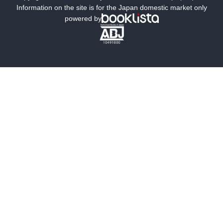
ミステリー
SF
Information on the site is for the Japan domestic market only
powered by
歴史・時代小説
文学
雑誌
グラビア写真集
ボーイズラブ
ティーンズラブ
人文・思想・歴史
社会・政治・法律
ビジネス・経済
サイエンス・テクノロジー
コンピュータ・情報
くらし・家庭
料理・酒
ファッション・美容・ダイエット
ホビー&カルチャー
スポーツ・アウトドア
地図・ガイド
エンターテイメント