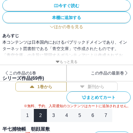
今すぐ読む
本棚に追加する
ほかの巻を見る
あらすじ
本コンテンツは日本国内におけるパブリックドメインであり、イン
ターネット図書館である「青空文庫」で作成されたものです。
「青空文庫」の主旨に賛同するボランティアにより作成されてお
り、注釈等が追記されている場合があります。
もっと見る
この作品の1巻
この作品の最新巻
シリーズ作品(
69
件)
1巻から
新刊から
まとめてカート
※無料、予約、入荷通知のコンテンツはカートに追加されません。
1
2
3
4
5
6
7
半七捕物帳 朝顔屋敷