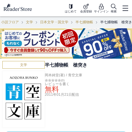
はじめて
会員登録
サインイン
検索
小説フロア
文学
日本文学・国文学
半七捕物帳
半七捕物帳 槍突き
半七捕物帳 槍突き
文学
岡本綺堂(著)
/
青空文庫
(
0
)
レビューを書く
無料
2011年01月21日
配信