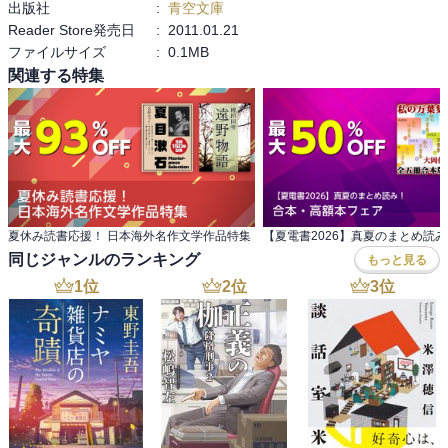
出版社
:
青空文庫
Reader Store発売日
:
2011.01.21
ファイルサイズ
:
0.1MB
関連する特集
夏休み読書応援！ 日本海外名作文学作品特集
同じジャンルのランキング
もっと見る
1
位
2
位
3
位