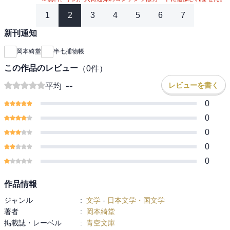
1
2
3
4
5
6
7
新刊通知
岡本綺堂
半七捕物帳
この作品のレビュー
（
0
件）
--
レビューを書く
平均
0
0
0
0
0
作品情報
ジャンル
:
文学
-
日本文学・国文学
著者
:
岡本綺堂
掲載誌・レーベル
:
青空文庫