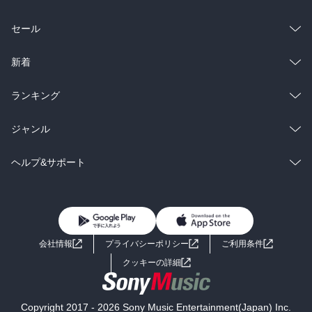
総合
コミック
セール
ラノベ
小説
総合
コミック
新着
雑誌・グラビア
ビジネス・実用
ラノベ
小説
総合
コミック
ランキング
BL・TL
雑誌・グラビア
ビジネス・実用
ラノベ
小説
総合
コミック
ジャンル
BL・TL
雑誌・グラビア
ビジネス・実用
ラノベ
小説
コミック
男性コミック
ヘルプ&サポート
BL・TL
雑誌・グラビア
ビジネス・実用
女性コミック
コミック誌
初めての方へ
ヘルプ
BL・TL
ライトノベル
男子向けラノベ
よくあるご質問
お問い合わせ
会社情報
プライバシーポリシー
ご利用条件
女子向けラノベ
小説
利用規約
クッキーの詳細
国内小説
海外小説
Copyright 2017 - 2026 Sony Music Entertainment(Japan) Inc.