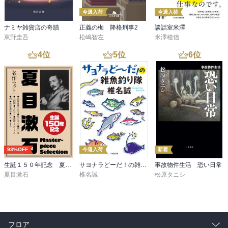
今週入荷
今週入荷
ナミヤ雑貨店の奇蹟
正義の枷 降格刑事2
談話室米澤
東野圭吾
松嶋智左
米澤穂信
4
位
5
位
6
位
93%OFF
今週入荷
新着
生誕１５０年記念 夏目漱石 名作セット
サヨナラどーだ！の雑魚釣り隊
事故物件生活 恐い日常
夏目漱石
椎名誠
松原タニシ
フロア