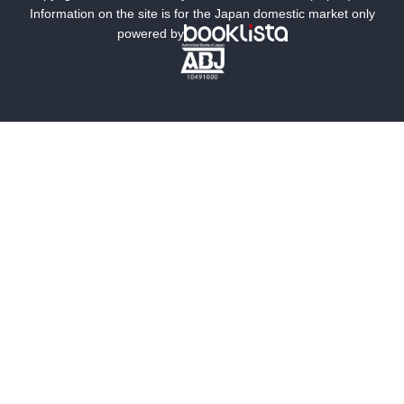
ミステリー
SF
Information on the site is for the Japan domestic market only
powered by
歴史・時代小説
文学
雑誌
グラビア写真集
ボーイズラブ
ティーンズラブ
人文・思想・歴史
社会・政治・法律
ビジネス・経済
サイエンス・テクノロジー
コンピュータ・情報
くらし・家庭
料理・酒
ファッション・美容・ダイエット
ホビー&カルチャー
スポーツ・アウトドア
地図・ガイド
エンターテイメント