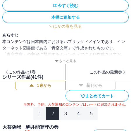
今すぐ読む
本棚に追加する
ほかの巻を見る
あらすじ
本コンテンツは日本国内におけるパブリックドメインであり、イン
ターネット図書館である「青空文庫」で作成されたものです。
「青空文庫」の主旨に賛同するボランティアにより作成されてお
り、注釈等が追記されている場合があります。
もっと見る
この作品の1巻
この作品の最新巻
シリーズ作品(
41
件)
1巻から
新刊から
まとめてカート
※無料、予約、入荷通知のコンテンツはカートに追加されません。
1
2
3
4
5
大菩薩峠 駒井能登守の巻