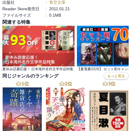
出版社
:
青空文庫
Reader Store発売日
:
2011.01.21
ファイルサイズ
:
0.1MB
関連する特集
夏休み読書応援！ 日本海外名作文学作品特集
【夏電書2026】 セット割キャン
同じジャンルのランキング
もっと見る
1
位
2
位
3
位