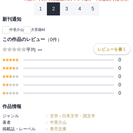
1
2
3
4
5
新刊通知
中里介山
大菩薩峠
この作品のレビュー
（
0
件）
--
レビューを書く
平均
0
0
0
0
0
作品情報
ジャンル
:
文学
-
日本文学・国文学
著者
:
中里介山
掲載誌・レーベル
:
青空文庫