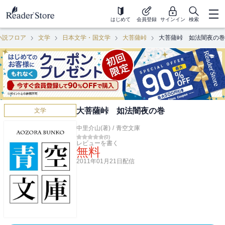
はじめて
会員登録
サインイン
検索
小説フロア
文学
日本文学・国文学
大菩薩峠
大菩薩峠 如法闇夜の巻
大菩薩峠 如法闇夜の巻
文学
中里介山(著)
/
青空文庫
(
0
)
レビューを書く
無料
2011年01月21日
配信