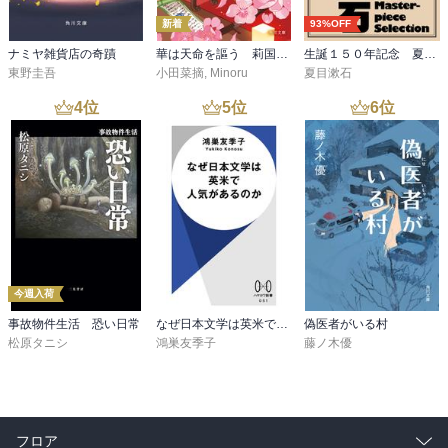
新着
93%OFF
ナミヤ雑貨店の奇蹟
華は天命を謳う 莉国後宮女医伝 五
生誕１５０年記念 夏目漱石 名作セット
東野圭吾
小田菜摘
,
Minoru
夏目漱石
4
位
5
位
6
位
今週入荷
事故物件生活 恐い日常
なぜ日本文学は英米で人気があるのか
偽医者がいる村
松原タニシ
鴻巣友季子
藤ノ木優
フロア