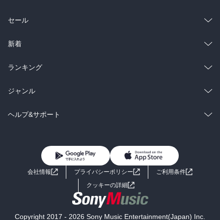
総合
コミック
セール
ラノベ
小説
総合
コミック
新着
雑誌・グラビア
ビジネス・実用
ラノベ
小説
総合
コミック
ランキング
BL・TL
雑誌・グラビア
ビジネス・実用
ラノベ
小説
総合
コミック
ジャンル
BL・TL
雑誌・グラビア
ビジネス・実用
ラノベ
小説
コミック
男性コミック
ヘルプ&サポート
BL・TL
雑誌・グラビア
ビジネス・実用
女性コミック
コミック誌
初めての方へ
ヘルプ
BL・TL
ライトノベル
男子向けラノベ
よくあるご質問
お問い合わせ
会社情報
プライバシーポリシー
ご利用条件
女子向けラノベ
小説
利用規約
クッキーの詳細
国内小説
海外小説
Copyright 2017 - 2026 Sony Music Entertainment(Japan) Inc.