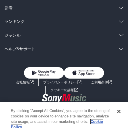
ラノベ
小説
総合
コミック
新着
雑誌・グラビア
ビジネス・実用
ラノベ
小説
総合
コミック
ランキング
BL・TL
雑誌・グラビア
ビジネス・実用
ラノベ
小説
総合
コミック
ジャンル
BL・TL
雑誌・グラビア
ビジネス・実用
ラノベ
小説
コミック
男性コミック
ヘルプ&サポート
BL・TL
雑誌・グラビア
ビジネス・実用
女性コミック
コミック誌
初めての方へ
ヘルプ
BL・TL
ライトノベル
男子向けラノベ
よくあるご質問
お問い合わせ
会社情報
プライバシーポリシー
ご利用条件
女子向けラノベ
小説
利用規約
クッキーの詳細
国内小説
海外小説
Copyright 2017 - 2026 Sony Music Entertainment(Japan) Inc.
By clicking “Accept All Cookies”, you agree to the storing of
ミステリー
SF
Information on the site is for the Japan domestic market only
cookies on your device to enhance site navigation, analyze
powered by
site usage, and assist in our marketing efforts.
Cookie
Policy
歴史・時代小説
文学