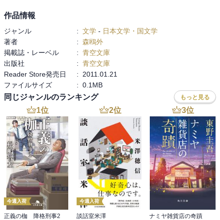
作品情報
ジャンル
:
文学
-
日本文学・国文学
著者
:
森鴎外
掲載誌・レーベル
:
青空文庫
出版社
:
青空文庫
Reader Store発売日
:
2011.01.21
ファイルサイズ
:
0.1MB
同じジャンルのランキング
もっと見る
1
位
2
位
3
位
今週入荷
今週入荷
正義の枷 降格刑事2
談話室米澤
ナミヤ雑貨店の奇蹟