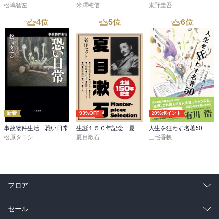
松嶋智左
米澤穂信
東野圭吾
4
位
5
位
6
位
新着
93%OFF
20%ポイント
事故物件生活 恐い日常
生誕１５０年記念 夏目漱石 名作セット
人生を狂わす名著50
松原タニシ
夏目漱石
三宅香帆
フロア
総合
コミック
セール