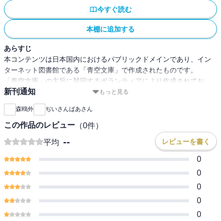
今すぐ読む
本棚に追加する
あらすじ
本コンテンツは日本国内におけるパブリックドメインであり、イン
ターネット図書館である「青空文庫」で作成されたものです。
「青空文庫」の主旨に賛同するボランティアにより作成されてお
新刊通知
り、注釈等が追記されている場合があります。
もっと見る
森鴎外
ぢいさんばあさん
この作品のレビュー
（
0
件）
--
レビューを書く
平均
0
0
0
0
0