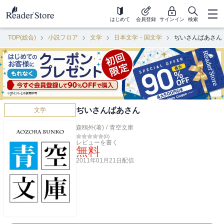
はじめて
会員登録
サインイン
検索
TOP(総合)
小説フロア
文学
日本文学・国文学
ぢいさんばあさん
ぢいさんばあさん
文学
森鴎外(著)
/
青空文庫
(
0
)
レビューを書く
無料
2011年01月21日
配信