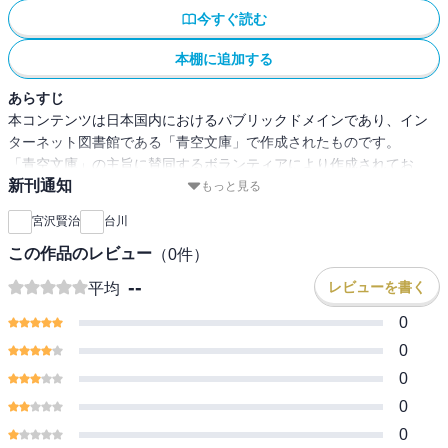
今すぐ読む
本棚に追加する
あらすじ
本コンテンツは日本国内におけるパブリックドメインであり、イン
ターネット図書館である「青空文庫」で作成されたものです。
「青空文庫」の主旨に賛同するボランティアにより作成されてお
新刊通知
り、注釈等が追記されている場合があります。
もっと見る
宮沢賢治
台川
この作品のレビュー
（
0
件）
--
レビューを書く
平均
0
0
0
0
0