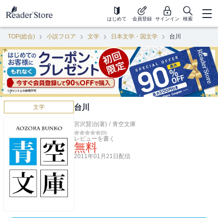
はじめて
会員登録
サインイン
検索
TOP(総合)
小説フロア
文学
日本文学・国文学
台川
台川
文学
宮沢賢治(著)
/
青空文庫
(
0
)
レビューを書く
無料
2011年01月21日
配信