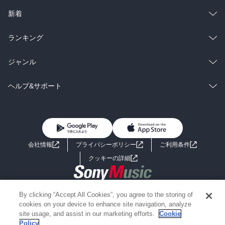
ラノベ
小説
総合
コミック
新着
雑誌・グラビア
ビジネス・実用
ラノベ
小説
総合
コミック
ランキング
BL・TL
雑誌・グラビア
ビジネス・実用
ラノベ
小説
総合
コミック
ジャンル
BL・TL
雑誌・グラビア
ビジネス・実用
ラノベ
小説
コミック
男性コミック
ヘルプ&サポート
BL・TL
雑誌・グラビア
ビジネス・実用
女性コミック
コミック誌
初めての方へ
ヘルプ
BL・TL
ライトノベル
男子向けラノベ
よくあるご質問
お問い合わせ
会社情報
プライバシーポリシー
ご利用条件
女子向けラノベ
小説
利用規約
クッキーの詳細
国内小説
海外小説
Copyright 2017 - 2026 Sony Music Entertainment(Japan) Inc.
By clicking “Accept All Cookies”, you agree to the storing of
ミステリー
SF
Information on the site is for the Japan domestic market only
cookies on your device to enhance site navigation, analyze
powered by
site usage, and assist in our marketing efforts.
Cookie
Policy
歴史・時代小説
文学