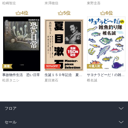
松嶋智左
米澤穂信
東野圭吾
4
位
5
位
6
位
新着
93%OFF
今週入荷
事故物件生活 恐い日常
生誕１５０年記念 夏目漱石 名作セット
サヨナラどーだ！の雑魚釣り隊
松原タニシ
夏目漱石
椎名誠
フロア
総合
コミック
セール