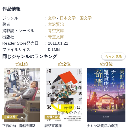
作品情報
ジャンル
:
文学
-
日本文学・国文学
著者
:
宮沢賢治
掲載誌・レーベル
:
青空文庫
出版社
:
青空文庫
Reader Store発売日
:
2011.01.21
ファイルサイズ
:
0.1MB
同じジャンルのランキング
もっと見る
1
位
2
位
3
位
今週入荷
今週入荷
正義の枷 降格刑事2
談話室米澤
ナミヤ雑貨店の奇蹟