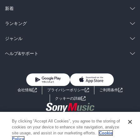
ラノベ
小説
総合
コミック
新着
雑誌・グラビア
ビジネス・実用
ラノベ
小説
総合
コミック
ランキング
BL・TL
雑誌・グラビア
ビジネス・実用
ラノベ
小説
総合
コミック
ジャンル
BL・TL
雑誌・グラビア
ビジネス・実用
ラノベ
小説
コミック
男性コミック
ヘルプ&サポート
BL・TL
雑誌・グラビア
ビジネス・実用
女性コミック
コミック誌
初めての方へ
ヘルプ
BL・TL
ライトノベル
男子向けラノベ
よくあるご質問
お問い合わせ
会社情報
プライバシーポリシー
ご利用条件
女子向けラノベ
小説
利用規約
クッキーの詳細
国内小説
海外小説
Copyright 2017 - 2026 Sony Music Entertainment(Japan) Inc.
By clicking “Accept All Cookies”, you agree to the storing of
ミステリー
SF
Information on the site is for the Japan domestic market only
cookies on your device to enhance site navigation, analyze
powered by
site usage, and assist in our marketing efforts.
Cookie
Policy
歴史・時代小説
文学