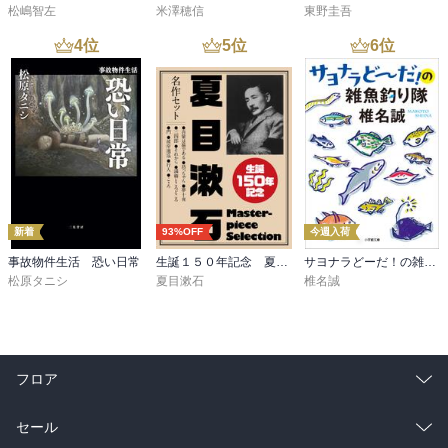
松嶋智左
米澤穂信
東野圭吾
4
位
5
位
6
位
新着
93%OFF
今週入荷
事故物件生活 恐い日常
生誕１５０年記念 夏目漱石 名作セット
サヨナラどーだ！の雑魚釣り隊
松原タニシ
夏目漱石
椎名誠
フロア
総合
コミック
セール