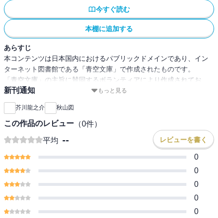
今すぐ読む
本棚に追加する
あらすじ
本コンテンツは日本国内におけるパブリックドメインであり、イン
ターネット図書館である「青空文庫」で作成されたものです。
「青空文庫」の主旨に賛同するボランティアにより作成されてお
新刊通知
り、注釈等が追記されている場合があります。
もっと見る
芥川龍之介
秋山図
この作品のレビュー
（
0
件）
--
レビューを書く
平均
0
0
0
0
0