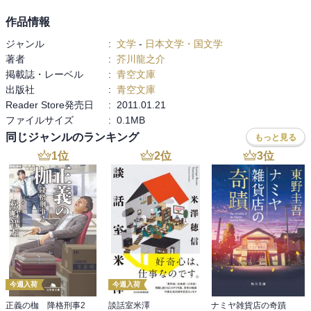
作品情報
ジャンル
:
文学
-
日本文学・国文学
著者
:
芥川龍之介
掲載誌・レーベル
:
青空文庫
出版社
:
青空文庫
Reader Store発売日
:
2011.01.21
ファイルサイズ
:
0.1MB
同じジャンルのランキング
もっと見る
1
位
2
位
3
位
今週入荷
今週入荷
正義の枷 降格刑事2
談話室米澤
ナミヤ雑貨店の奇蹟