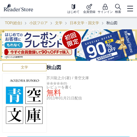
はじめて
会員登録
サインイン
検索
TOP(総合)
小説フロア
文学
日本文学・国文学
秋山図
秋山図
文学
芥川龍之介(著)
/
青空文庫
(
0
)
レビューを書く
無料
2011年01月21日
配信