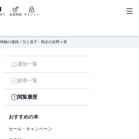
めて
会員登録
サインイン
 神秘の遺跡／父と息子・執念の吉野ヶ里
通知一覧
続巻一覧
閲覧履歴
おすすめの本
セール・キャンペーン