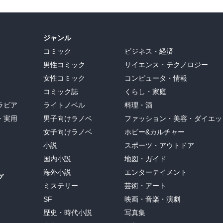
ジャンル
コミック
ビジネス・経済
男性コミック
サイエンス・テクノロジー
女性コミック
コンピュータ・情報
コミック誌
くらし・家庭
ラビア
ライトノベル
料理・酒
・実用
男子向けラノベ
ファッション・美容・ダイエッ
女子向けラノベ
ホビー&カルチャー
小説
スポーツ・アウトドア
国内小説
地図・ガイド
海外小説
エンターテイメント
グ
ミステリー
芸術・アート
SF
映画・音楽・演劇
歴史・時代小説
写真集