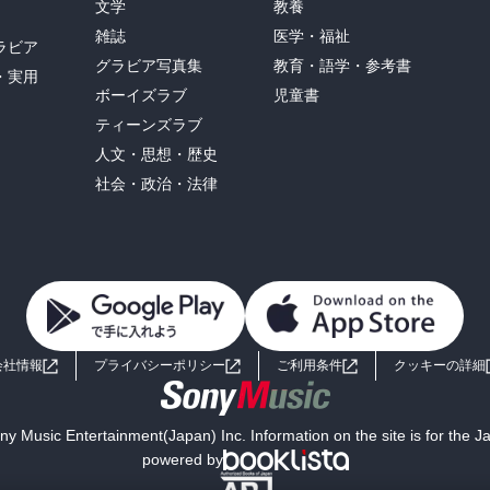
文学
教養
雑誌
医学・福祉
ラビア
グラビア写真集
教育・語学・参考書
・実用
ボーイズラブ
児童書
ティーンズラブ
人文・思想・歴史
社会・政治・法律
会社情報
プライバシーポリシー
ご利用条件
クッキーの詳細
y Music Entertainment(Japan) Inc. Information on the site is for the 
powered by