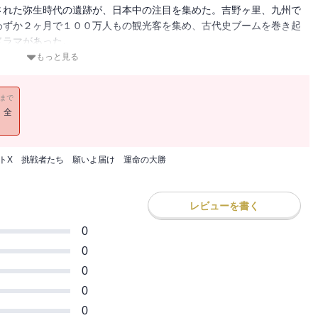
された弥生時代の遺跡が、日本中の注目を集めた。吉野ヶ里、九州で
わずか２ヶ月で１００万人もの観光客を集め、古代史ブームを巻き起
ドラマがあった。
七田忠志（４７歳）は、土器片が見つかる町はずれの「吉野ヶ里
もっと見る
 い始めた。「わが故郷には、すごい古代文明があった」。そう確
し、「そんな田舎にあるはずがない」と誰にも相手にされず、失意の
11まで
！全
の建設計画が持ち上がる。それに先立つ発掘調査の指揮を執った
だった。父の夢をつなごうと、５人の若手職員を率いて、発掘を続け
、日本有数の弥生遺跡であることが明らかになる。しかし、工業団地
トX 挑戦者たち 願いよ届け 運命の大勝
跡の運命は風前の灯火となった。忠昭はわずかな望みをかけ最後の発
る世紀の発見が待っていた。
格闘した親子の３０年に渡る情熱の物語を描く。
レビューを書く
0
0
0
0
0