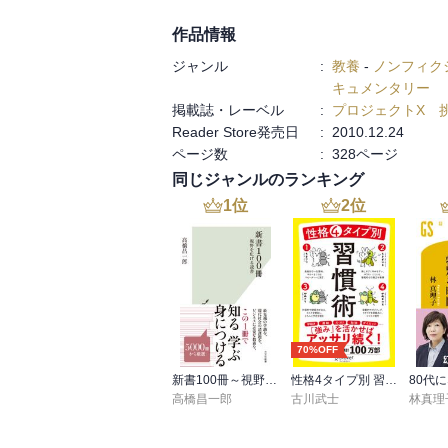
作品情報
ジャンル
:
教養
-
ノンフィク
キュメンタリー
掲載誌・レーベル
:
プロジェクトX 
Reader Store発売日
:
2010.12.24
ページ数
:
328ページ
同じジャンルのランキング
1
位
2
位
70%OFF
新書100冊～視野を広げる読書～
性格4タイプ別 習慣術
高橋昌一郎
古川武士
林真理