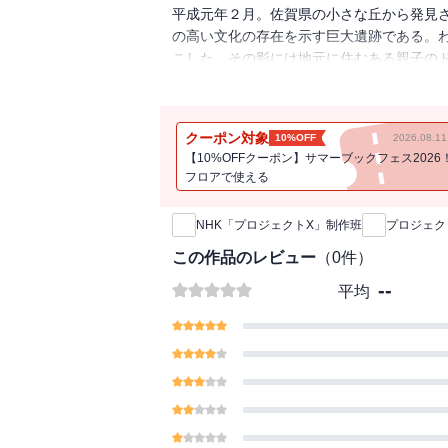
平成元年２月。佐賀県の小さな丘から発見
の高い文化の存在を示す巨大遺跡である。
こした。その影には地元に住むある親子の
昭和３５年、高校で歴史の教師をしていた
の丘」に興味を示し、息子・忠昭を連れて通
信した忠志は、数多くの論文を発表。しか
クーポン対象
10%OFF
2026.08.
うちに亡くなった。
【10%OFFクーポン】サマーブックフェス2026
そして、昭和６１年、吉野ヶ里に工業団地
フロアで使える
新刊通知
のが、県の文化課に勤めていた息子の忠昭
た。するとまもなく、巨大な集落跡が出現
NHK「プロジェクトX」制作班
プロジェク
を造成するブルドーザーがの乗り込み、遺
掘に挑む。そこには日本の歴史を書きかえ
この作品のレビュー
（
0
件）
故郷の誇りを取り戻そうと、必死に大地と
--
平均