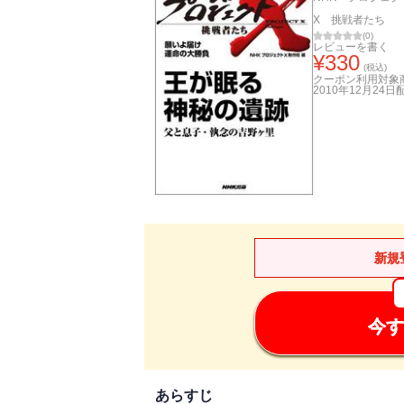
X 挑戦者たち
(
0
)
レビューを書く
¥
330
(税込)
クーポン利用対象
2010年12月24日
新規
今す
あらすじ