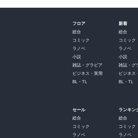
フロア
新着
総合
総合
コミック
コミック
ラノベ
ラノベ
小説
小説
雑誌・グラビア
雑誌・グ
ビジネス・実用
ビジネス
BL・TL
BL・TL
セール
ランキン
総合
総合
コミック
コミック
ラノベ
ラノベ