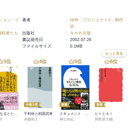
ション・ド
著者
:
NHK「プロジェクトX」制作
班
挑戦者たち
出版社
:
ＮＨＫ出版
書誌発売日
:
2002.07.26
ファイルサイズ
:
0.1MB
もっと見る
3
位
4
位
5
位
6
位
今週入荷
新着
新着
80代になるとたいていボケるか死ぬ。70代は神様から与えられた特別な時間
千利休と戦国武将
ドキュメント 軍人たちの戦後 ～証言・資料で辿る生還者の数奇な運命～（小学館新書）
ヒトとＡＩ
子
本郷和人
神立尚紀
岡野原大輔