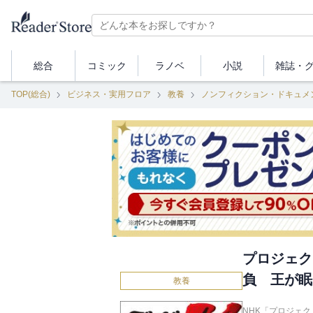
総合
コミック
ラノベ
小説
雑誌・
TOP(総合)
ビジネス・実用フロア
教養
ノンフィクション・ドキュメ
プロジェク
負 王が眠
教養
NHK「プロジェク