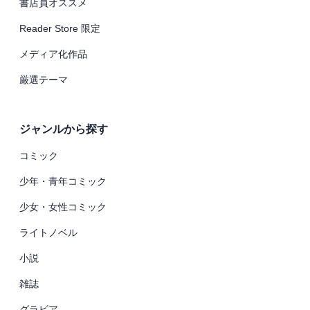
書店員オススメ
Reader Store 限定
メディア化作品
厳選テーマ
ジャンルから探す
コミック
少年・青年コミック
少女・女性コミック
ライトノベル
小説
雑誌
グラビア