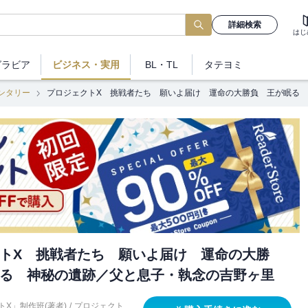
詳細検索
はじ
グラビア
ビジネス
・実用
BL・TL
タテヨミ
ンタリー
プロジェクトX 挑戦者たち 願いよ届け 運命の大勝負 王が眠る
トX 挑戦者たち 願いよ届け 運命の大勝
る 神秘の遺跡／父と息子・執念の吉野ヶ里
トX」制作班(著者)
/
プロジェクト