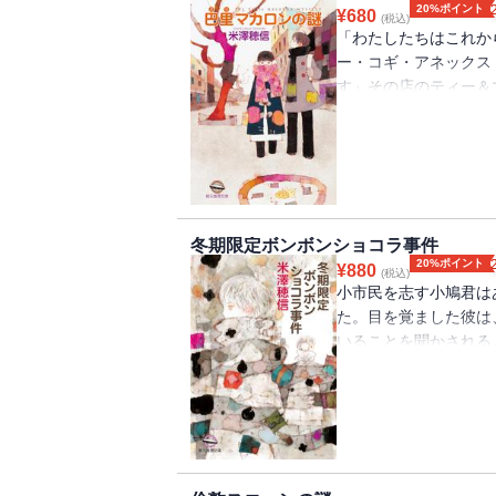
20%ポイント
¥
680
(税込)
「わたしたちはこれか
ー・コギ・アネックス
す」その店のティー＆
種類。しかし小佐内さ
ロンが乗っていた。誰
れ以前に、四種の中で
に、これは観察力が鍵
る……。心穏やかで無
小市民になるべく互恵
冬期限定ボンボンショコラ事件
た！ お待ちかねシリ
20%ポイント
¥
880
(税込)
登場。／【収録作】「
小市民を志す小鳩君は
の謎」／「伯林あげぱ
た。目を覚ました彼は
いることを聞かされる
と眠る小鳩君の枕元に
「犯人をゆるさない」
さんは、どうやら犯人
刊行。／解説＝松浦正