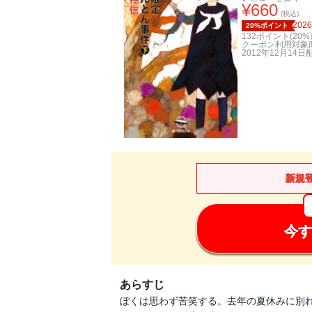
¥
660
(税込)
2026
20%ポイント
132
ポイント(
20
%
クーポン利用対象
2012年12月14日
新規
今す
あらすじ
ぼくは思わず苦笑する。去年の夏休みに別