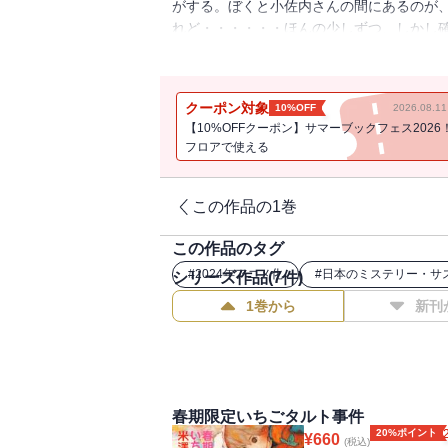
がする。ぼくと小佐内さんの間にあるのが
れど・・・・・・ほんの少しずつ、しかし
格的に推理を巡らし始める。小鳩君と小佐
クーポン対象
10%OFF
2026.08.
【10%OFFクーポン】サマーブックフェス2026
フロアで使える
この作品の1巻
この作品のタグ
#
2024年アニメ化
#
日本のミステリー・サ
シリーズ作品(
7
件)
1巻から
新刊
春期限定いちごタルト事件
20%ポイント
¥
660
(税込)