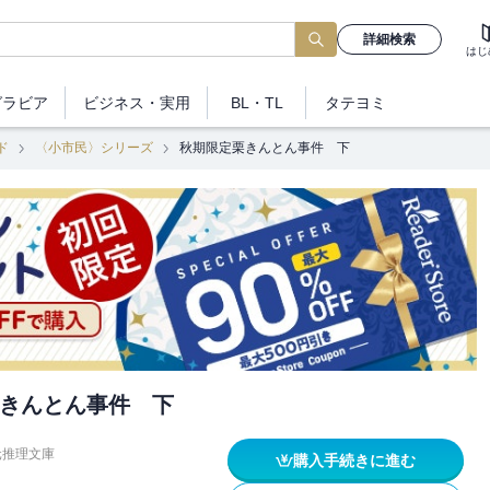
詳細検索
はじ
グラビア
ビジネス
・実用
BL・TL
タテヨミ
ド
〈小市民〉シリーズ
秋期限定栗きんとん事件 下
きんとん事件 下
元推理文庫
購入手続きに進む