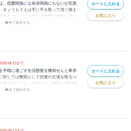
は、恋愛関係にも依存関係にもないが互恵
カートに入れる
。きょうも２人は手に手を取って清く慎ま
お気に入り
それなのに２人の前には頻繁に奇妙な謎が
ット、意図不明の２枚の絵、おいしいココ
全て表示する
れたガラス瓶。名探偵面をして目立ちたく
つけば謎を解く必要に迫られてしまう小鳩
の星を掴み取ることができるのか？ コメ
なミステリ。
2026.08.13
まで
を平穏に過ごす生活態度を獲得せんと希求
カートに入れる
に対しては断固として回避の立場を取るべ
お気に入り
を務めるなどもってのほか。諦念と儀礼的
で、そしていつか掴むんだ、あの小市民の
全て表示する
依存関係にもないが互恵関係にある小鳩君
も二人で清く慎ましい小市民を目指す。そ
運命を左右するのは〈小佐内スイーツセレ
 大好評『春期限定いちごタルト事件』に
2弾、いよいよ登場！
2026.08.13
まで