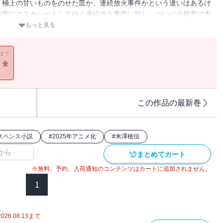
、極上の甘いものをのせた皿か、連続放火事件かという違いはあるけ
確実にエスカレートしてゆく連続放火事件に対し、ついに小鳩君は本
内さんの再会はいつ？
もっと見る
11まで
！全
この作品の最新巻
スペンス小説
#
2025年アニメ化
#
米澤穂信
から
まとめてカート
※無料、予約、入荷通知のコンテンツはカートに追加されません。
1
2026.08.13
まで