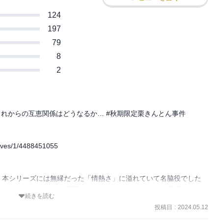
124
197
79
8
2
れからの互恵関係はどうなるか… #秋期限定栗きんとん事件

ives/1/4488451055

。本シリーズには無縁だった「情熱さ」に溢れていて名脇役でした
ですが、何から何まで空回りしている彼。本シリーズの読者として
続きを読む
が、成果を出したいという若い気持ちにほだされてしまいますね。私
投稿日
:
2024.05.12