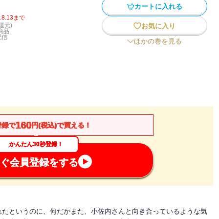
カートに入れる
.8.13
まで
還元)
お気に入り
商品
配信
ほかの巻を見る
160
登録で
円(税込)で買える！
かんたん30秒登録！
ぐ会員登録をする
れたというのに、何だかまた、小佐内さんと向き合っているような気