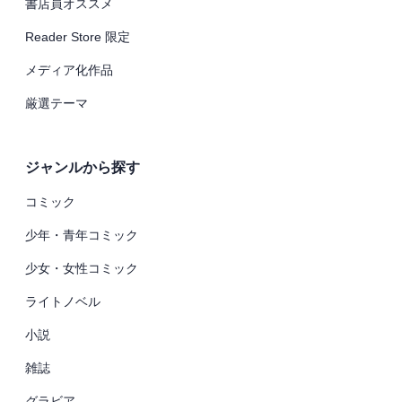
書店員オススメ
Reader Store 限定
メディア化作品
厳選テーマ
ジャンルから探す
コミック
少年・青年コミック
少女・女性コミック
ライトノベル
小説
雑誌
グラビア