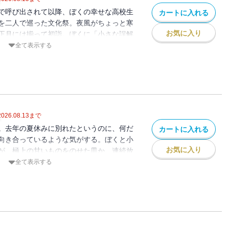
で呼び出されて以降、ぼくの幸せな高校生
カートに入れる
を二人で巡った文化祭。夜風がちょっと寒
お気に入り
正月には揃って初詣。ぼくに「小さな誤解
んか」みたいな日が来るとは、実際、まる
全て表示する
だ。――それなのに、小鳩君は機会があれ
解きを繰り広げてしまい・・・・・・シリ
2026.08.13
まで
。去年の夏休みに別れたというのに、何だ
カートに入れる
向き合っているような気がする。ぼくと小
お気に入り
が、極上の甘いものをのせた皿か、連続放
あるけれど・・・・・・ほんの少しずつ、
全て表示する
ートしてゆく連続放火事件に対し、ついに
を巡らし始める。小鳩君と小佐内さんの再