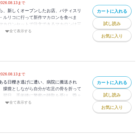
2026.08.13
まで
ら、新しくオープンしたお店、パティスリ
カートに入れる
・ルリコに行って新作マカロンを食べま
試し読み
マカロンセットで注文できるマカロンは三
んの皿には、あるはずのない四つめのマカ
全て表示する
お気に入り
がなぜ四つめのマカロンを置いたのか。そ
増えたマカロンはどれか。「ぼくが思う
になる」小鳩君は早速思考を巡らし始め
害で易きに流れる、誰にも迷惑をかけない
関係を結んだあのふたりが帰ってきまし
ーズ十一年ぶりの新刊、四編収録の作品集
2026.08.13
まで
巴里マカロンの謎」／「紐育チーズケーキ
ある日轢き逃げに遭い、病院に搬送され
カートに入れる
んの謎」／「花府シュークリームの謎」
、朦朧としながら自分が右足の骨を折って
試し読み
。翌日、手術後に警察の聴取を受け、昏々
は、同じく小市民を志す小佐内さんからの
全て表示する
お気に入り
というメッセージが残されていた。小佐内
捜しをしているらしい……。冬の巻ついに
人