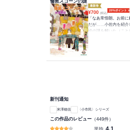
倫敦スコーンの謎
最新巻
20%ポイント
¥
700
(税込)
「なあ常悟朗。お前に
だが……小佐内を紹介
絵の謎を解いた（こと
恵を借りたいのだとい
スコ・ビエンナーレの
に頼まれ学内を捜索、
品は模写でありながら
まったのだ。果たして
小鳩君と小佐内さんの
二作品集。四編を収録
ラートの謎／倫敦スコ
新刊通知
米澤穂信
〈小市民〉シリーズ
この作品のレビュー
（
449
件）
4.1
平均