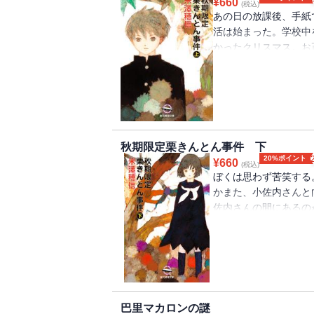
¥
660
(税込)
あの日の放課後、手紙
活は始まった。学校中
かったクリスマス。お
でやきもち焼いて口げ
で思っていなかったの
ば彼女そっちのけで謎
ーズ第3弾。
秋期限定栗きんとん事件 下
20%ポイント
¥
660
(税込)
ぼくは思わず苦笑する
かまた、小佐内さんと
佐内さんの間にあるの
火事件かという違いは
しかし確実にエスカレ
小鳩君は本格的に推理
会はいつ？
巴里マカロンの謎