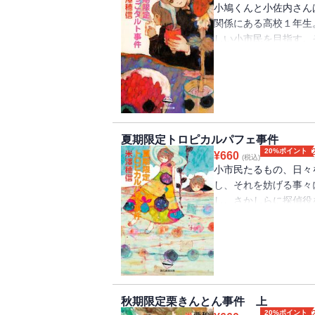
小鳩くんと小佐内さん
関係にある高校１年生
しい小市民を目指す。
現れる。消えたポシェ
アの謎、テスト中に割
ないというのに、気が
くんは果たして小市民
ディ・タッチのライト
夏期限定トロピカルパフェ事件
20%ポイント
¥
660
(税込)
小市民たるもの、日々
し、それを妨げる事々
し。さかしらに探偵役
無関心を心の中で育ん
星を！ 恋愛関係にも
と小佐内さんは、今日
んな彼らの、この夏の
クション・夏〉――？
続く待望のシリーズ第
秋期限定栗きんとん事件 上
20%ポイント