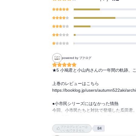
powered by ブクログ
★5 小鳩君と小山内さんの一年間の軌跡、こ
上巻のレビューはこちら

https://booklog.jp/users/autumn522aki/arch
●小市民シリーズにはなかった情熱

今回、小市民たちと対比で登場した瓜田君
ね。序盤からずっーーと走り回っているの
は、若干興醒めキャラな感じもするのです
ブクログレビューは
84
はこれからの彼を応援したいですね。

いいねできません