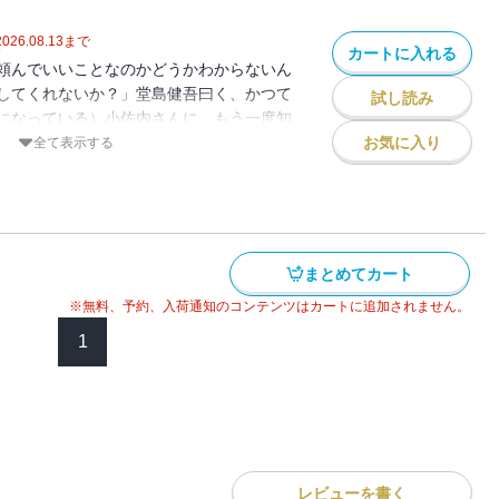
2026.08.13
まで
カートに入れる
頼んでいいことなのかどうかわからないん
してくれないか？」堂島健吾曰く、かつて
試し読み
になっている）小佐内さんに、もう一度知
う。──美術家の縞大我が、サンフランシ
お気に入り
全て表示する
黒熊賞を受賞した。健吾は地元のテレビ局
彼の在校時代の作品を発見するが、その作
展覧会に出品された事実も掘り起こしてし
この作品は盗作か否か？ 小市民を目指す
謎解きの日々。大人気シリーズ、待望の第
まとめてカート
。／【目次】桑港クッキーの謎／羅馬ジェ
※無料、予約、入荷通知のコンテンツはカートに追加されません。
ーンの謎／維納ザッハトルテの謎
1
レビューを書く