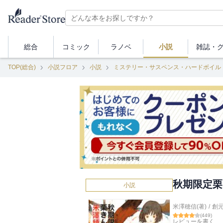
総合
コミック
ラノベ
小説
雑誌・
TOP(総合)
小説フロア
小説
ミステリー・サスペンス・ハードボイル
秋期限定栗
小説
米澤穂信(著)
/
創
(
449
)
レビューを書く