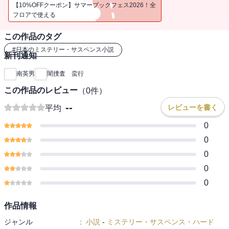
【10%OFFクーポン】サマーブックフェス2026！全
フロアで使える
この作品のタグ
#
日本のミステリー・サスペンス小説
新刊通知
南英男
闇捜査 蛮行
この作品のレビュー
（
0
件）
--
レビューを書く
平均
0
0
0
0
0
作品情報
ジャンル
:
小説
-
ミステリー・サスペンス・ハード