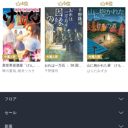
4
位
5
位
6
位
今週入荷
今週入荷
今週入荷
異世界居酒屋「げん」三杯目
おれは一万石 ： 38 因縁の賊
山に抱かれた家 けもの道
蝉川夏哉
,
碓井ツカサ
千野隆司
はらだみずき
フロア
総合
コミック
セール
ラノベ
小説
総合
コミック
新着