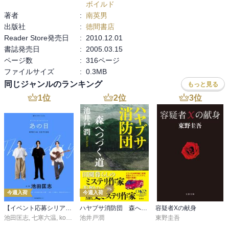
ボイルド
著者
:
南英男
出版社
:
徳間書店
Reader Store発売日
:
2010.12.01
書誌発売日
:
2005.03.15
ページ数
:
316ページ
ファイルサイズ
:
0.3MB
同じジャンルのランキング
もっと見る
1
位
2
位
3
位
今週入荷
今週入荷
【イベント応募シリアルコード付】池田匡志出演・オーディオフォトブック「あの日」SPECIAL EDITION（音声／動画付）
ハヤブサ消防団 森へつづく道
容疑者Xの献身
池田匡志
,
七寒六温
,
konoko58
池井戸潤
,
村崎キコ
東野圭吾