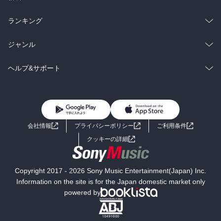
雑誌・グラビア
ビジネス・実用
ラノベ
小説
総合
コミック
ランキング
BL・TL
雑誌・グラビア
ビジネス・実用
ラノベ
小説
総合
コミック
ジャンル
BL・TL
雑誌・グラビア
ビジネス・実用
ラノベ
小説
コミック
男性コミック
ヘルプ&サポート
BL・TL
雑誌・グラビア
ビジネス・実用
女性コミック
コミック誌
初めての方へ
ヘルプ
BL・TL
ライトノベル
男子向けラノベ
よくあるご質問
お問い合わせ
会社情報
プライバシーポリシー
ご利用条件
女子向けラノベ
小説
利用規約
クッキーの詳細
国内小説
海外小説
Copyright 2017 - 2026 Sony Music Entertainment(Japan) Inc.
ミステリー
SF
Information on the site is for the Japan domestic market only
powered by
歴史・時代小説
文学