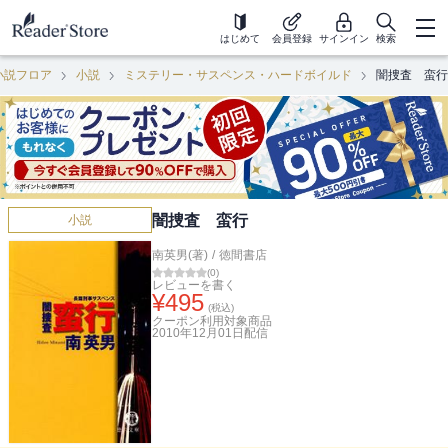
はじめて
会員登録
サインイン
検索
小説フロア
小説
ミステリー・サスペンス・ハードボイルド
闇捜査 蛮行
闇捜査 蛮行
小説
南英男(著)
/
徳間書店
(
0
)
レビューを書く
¥
495
(税込)
クーポン利用対象商品
2010年12月01日
配信