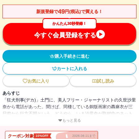
49
新規登録で
円(税込)で買える！
かんたん30秒登録！
今すぐ会員登録をする
購入手続きに進む
カートに入れる
お気に入り
試し読み
あらすじ
「狂犬刑事(デカ)」土門に、美人フリー・ジャーナリストの久世沙里
奈から電話があった。聞けば、同棲している銅版画家の轟麻衣が三
日前から行方不明という。どうやら、いま沙里奈が取材中のネット
犯罪集団“報復屋”が絡んでいるらしい…。(『狂犬刑事 蛮行』改題）
もっと見る
クーポン対象
10%OFF
2026.08.11まで