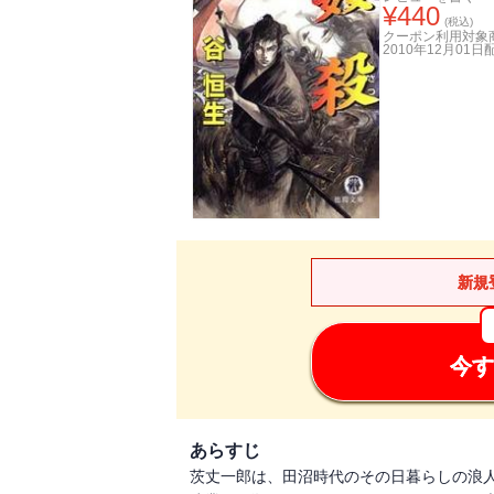
¥
440
(税込)
クーポン利用対象
2010年12月01日
新規
今す
あらすじ
茨丈一郎は、田沼時代のその日暮らしの浪