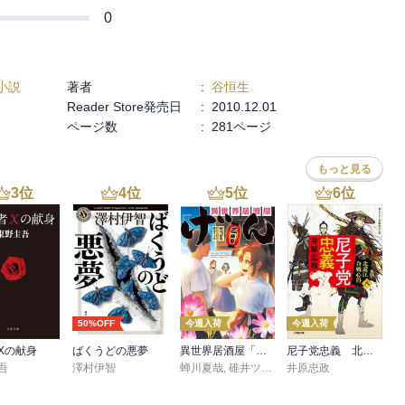
0
小説
著者
:
谷恒生
Reader Store発売日
:
2010.12.01
ページ数
:
281ページ
もっと見る
3
位
4
位
5
位
6
位
50%OFF
今週入荷
今週入荷
Xの献身
ばくうどの悪夢
異世界居酒屋「げん」三杯目
尼子党忠義 北近江合戦心得〈八〉
吾
澤村伊智
蝉川夏哉
,
碓井ツカサ
井原忠政