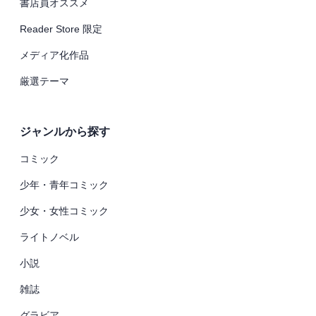
書店員オススメ
Reader Store 限定
メディア化作品
厳選テーマ
ジャンルから探す
コミック
少年・青年コミック
少女・女性コミック
ライトノベル
小説
雑誌
グラビア