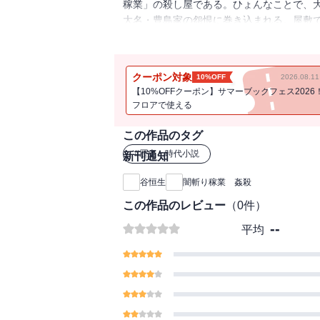
稼業」の殺し屋である。ひょんなことで、
大名・豊島家の怨恨に巻き込まれる。屋敷
一郎は、色情狂のような豊島種長から、珠尾
クーポン対象
10%OFF
2026.08.
【10%OFFクーポン】サマーブックフェス2026
フロアで使える
この作品のタグ
#
歴史・時代小説
新刊通知
谷恒生
闇斬り稼業 姦殺
この作品のレビュー
（
0
件）
--
平均