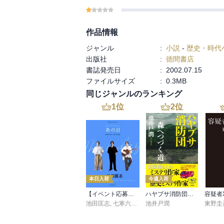
作品情報
ジャンル
:
小説
-
歴史・時代
出版社
:
徳間書店
書誌発売日
:
2002.07.15
ファイルサイズ
:
0.3MB
同じジャンルのランキング
1
位
2
位
本日入荷
今週入荷
【イベント応募シリアルコード付】池田匡志出演・オーディオフォトブック「あの日」SPECIAL EDITION（音声／動画付）
ハヤブサ消防団 森へつづく道
容疑者
池田匡志
,
七寒六温
,
konoko58
池井戸潤
,
村崎キコ
東野圭