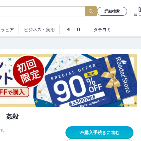
詳細検索
はじ
グラビア
ビジネス
・実用
BL・TL
タテヨミ
 姦殺
書店
購入手続きに進む