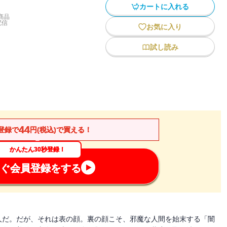
カートに入れる
商品
配信
お気に入り
試し読み
44
登録で
円(税込)で買える！
かんたん30秒登録！
ぐ会員登録をする
人だ。だが、それは表の顔。裏の顔こそ、邪魔な人間を始末する「闇