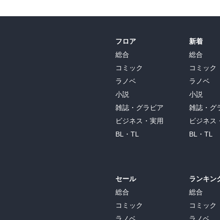
フロア
新着
総合
総合
コミック
コミック
ラノベ
ラノベ
小説
小説
雑誌・グラビア
雑誌・グ
ビジネス・実用
ビジネス
BL・TL
BL・TL
セール
ランキン
総合
総合
コミック
コミック
ラノベ
ラノベ