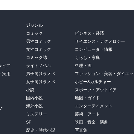
ジャンル
コミック
ビジネス・経済
男性コミック
サイエンス・テクノロジー
女性コミック
コンピュータ・情報
コミック誌
くらし・家庭
ラビア
ライトノベル
料理・酒
・実用
男子向けラノベ
ファッション・美容・ダイエッ
女子向けラノベ
ホビー&カルチャー
小説
スポーツ・アウトドア
国内小説
地図・ガイド
海外小説
エンターテイメント
グ
ミステリー
芸術・アート
SF
映画・音楽・演劇
歴史・時代小説
写真集