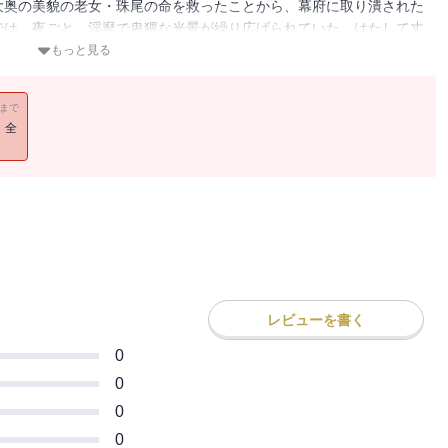
大奥の美貌の老女・珠尾の命を救ったことから、幕府に取り潰された
では、夜ごと、淫靡で卑猥な光景が繰り広げられていた。はたして丈
を守れるのか…!?
もっと見る
11まで
！全
レビューを書く
0
0
0
0