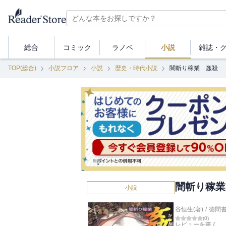
総合
コミック
ラノベ
小説
雑誌・
TOP(総合)
小説フロア
小説
歴史・時代小説
闇斬り稼業 姦殺
闇斬り稼業
小説
谷恒生(著)
/
徳間
(
0
)
レビューを書く