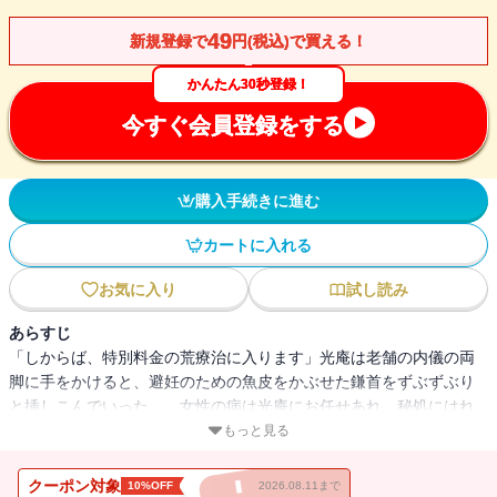
49
新規登録で
円(税込)で買える！
かんたん30秒登録！
今すぐ会員登録をする
購入手続きに進む
カートに入れる
お気に入り
試し読み
あらすじ
「しからば、特別料金の荒療治に入ります」光庵は老舗の内儀の両
脚に手をかけると、避妊のための魚皮をかぶせた鎌首をずぶずぶり
と挿しこんでいった……女性の病は光庵にお任せあれ。秘処にはれ
もの作った娘が来れば覗きこんで治し、気の足りぬ内儀あれば砲身
もっと見る
握りしめ駆けつける。そんな江戸の若き町医者には、ひとつの夢が
あった……。
クーポン対象
10%OFF
2026.08.11まで