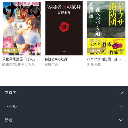
今週入荷
今週入荷
異世界居酒屋「げん」三杯目
容疑者Xの献身
ハヤブサ消防団 森へつづく道
蝉川夏哉
,
碓井ツカサ
東野圭吾
池井戸潤
フロア
総合
コミック
セール
ラノベ
小説
総合
コミック
新着