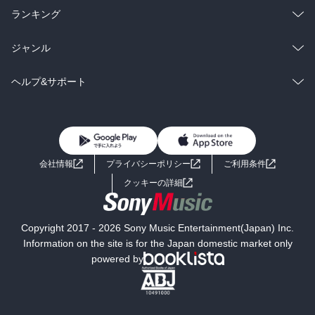
雑誌・グラビア
ビジネス・実用
ラノベ
小説
総合
コミック
ランキング
BL・TL
雑誌・グラビア
ビジネス・実用
ラノベ
小説
総合
コミック
ジャンル
BL・TL
雑誌・グラビア
ビジネス・実用
ラノベ
小説
コミック
男性コミック
ヘルプ&サポート
BL・TL
雑誌・グラビア
ビジネス・実用
女性コミック
コミック誌
初めての方へ
ヘルプ
BL・TL
ライトノベル
男子向けラノベ
よくあるご質問
お問い合わせ
会社情報
プライバシーポリシー
ご利用条件
女子向けラノベ
小説
利用規約
クッキーの詳細
国内小説
海外小説
Copyright 2017 - 2026 Sony Music Entertainment(Japan) Inc.
ミステリー
SF
Information on the site is for the Japan domestic market only
powered by
歴史・時代小説
文学
雑誌
グラビア写真集