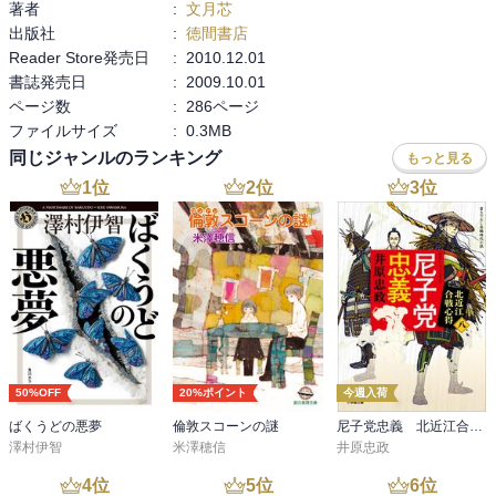
著者
:
文月芯
出版社
:
徳間書店
Reader Store発売日
:
2010.12.01
書誌発売日
:
2009.10.01
ページ数
:
286ページ
ファイルサイズ
:
0.3MB
同じジャンルのランキング
もっと見る
1
位
2
位
3
位
50%OFF
20%ポイント
今週入荷
ばくうどの悪夢
倫敦スコーンの謎
尼子党忠義 北近江合戦心得〈八〉
澤村伊智
米澤穂信
井原忠政
4
位
5
位
6
位