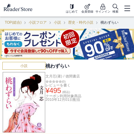
はじめて
会員登録
サインイン
検索
TOP(総合)
小説フロア
小説
歴史・時代小説
桃わずらい
桃わずらい
小説
文月芯(著)
/
徳間書店
(
0
)
レビューを書く
¥
495
(税込)
クーポン利用対象商品
2010年12月01日
配信