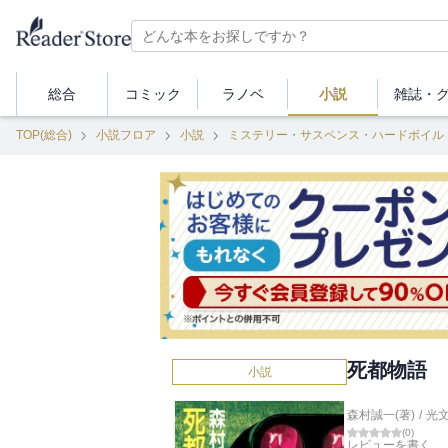
総合
コミック
ラノベ
小説
雑誌・
TOP(総合)
小説フロア
小説
ミステリー・サスペンス・ハードボイル
死都物語
小説
森村誠一(著)
/
光
(
0
)
レビューを書く