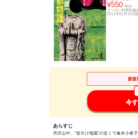
¥
550
(税込)
クーポン利用対象
2011年02月10日
新規
今す
あらすじ
丹沢山中、“首欠け地蔵”の近くで傘木小夜