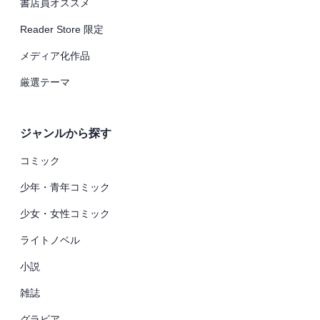
書店員オススメ
Reader Store 限定
メディア化作品
厳選テーマ
ジャンルから探す
コミック
少年・青年コミック
少女・女性コミック
ライトノベル
小説
雑誌
グラビア