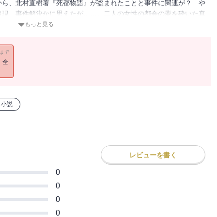
から、北村直樹著『死都物語』が盗まれたことと事件に関連が？ や
出現、事件解決かに思えたが……。二人の女性の都会の夢を砕いた真
もっと見る
11まで
！全
ス小説
レビューを書く
0
0
0
0