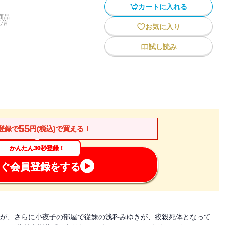
カートに入れる
商品
配信
お気に入り
試し読み
55
登録で
円(税込)で買える！
かんたん30秒登録！
ぐ会員登録をする
子が、さらに小夜子の部屋で従妹の浅科みゆきが、絞殺死体となって