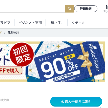
詳細検索
はじ
グラビア
ビジネス
・実用
BL・TL
タテヨミ
ド
死都物語
文社文庫
購入手続きに進む