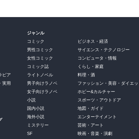
ジャンル
コミック
ビジネス・経済
男性コミック
サイエンス・テクノロジー
女性コミック
コンピュータ・情報
コミック誌
くらし・家庭
ラビア
ライトノベル
料理・酒
・実用
男子向けラノベ
ファッション・美容・ダイエッ
女子向けラノベ
ホビー&カルチャー
小説
スポーツ・アウトドア
国内小説
地図・ガイド
海外小説
エンターテイメント
グ
ミステリー
芸術・アート
SF
映画・音楽・演劇