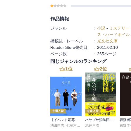
作品情報
ジャンル
:
小説
-
ミステリー
ス・ハードボイル
掲載誌・レーベル
:
光文社文庫
Reader Store発売日
:
2011.02.10
ページ数
:
265ページ
同じジャンルのランキング
1
位
2
位
今週入荷
今週入荷
【イベント応募シリアルコード付】池田匡志出演・オーディオフォトブック「あの日」SPECIAL EDITION（音声／動画付）
ハヤブサ消防団 森へつづく道
容疑者
池田匡志
,
七寒六温
,
konoko58
池井戸潤
,
村崎キコ
東野圭