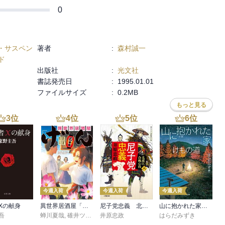
0
・サスペン
著者
:
森村誠一
ド
出版社
:
光文社
書誌発売日
:
1995.01.01
ファイルサイズ
:
0.2MB
もっと見る
3
位
4
位
5
位
6
位
今週入荷
今週入荷
今週入荷
Xの献身
異世界居酒屋「げん」三杯目
尼子党忠義 北近江合戦心得〈八〉
山に抱かれた家 けもの道
吾
蝉川夏哉
,
碓井ツカサ
井原忠政
はらだみずき