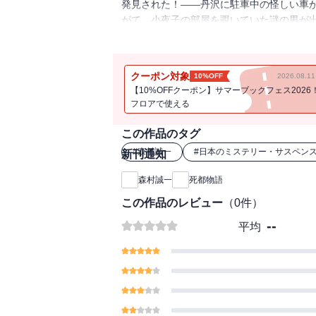
発見された！――丹沢に駐車中の怪しい車
がて、小夜子の部屋を覗いていた謎の男が
犯人を暴く、異色長編推理。
クーポン対象
10%OFF
2026.08.
【10%OFFクーポン】サマーブックフェス2026
フロアで使える
この作品のタグ
#
森村誠一
#
日本のミステリー・サスペン
新刊通知
森村誠一
死都物語
この作品のレビュー
（
0
件）
--
平均