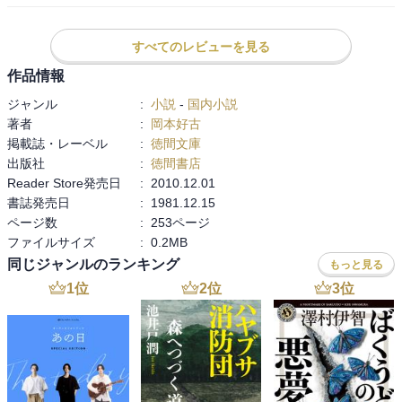
間もなく、日本における、終戦の日、というか、敗戦の日。

すべてのレビューを見る
戦争で亡くなった英霊に哀悼の誠を捧げます。
作品情報
ジャンル
:
小説
-
国内小説
著者
:
岡本好古
掲載誌・レーベル
:
徳間文庫
出版社
:
徳間書店
Reader Store発売日
:
2010.12.01
書誌発売日
:
1981.12.15
ページ数
:
253ページ
ファイルサイズ
:
0.2MB
同じジャンルのランキング
もっと見る
1
位
2
位
3
位