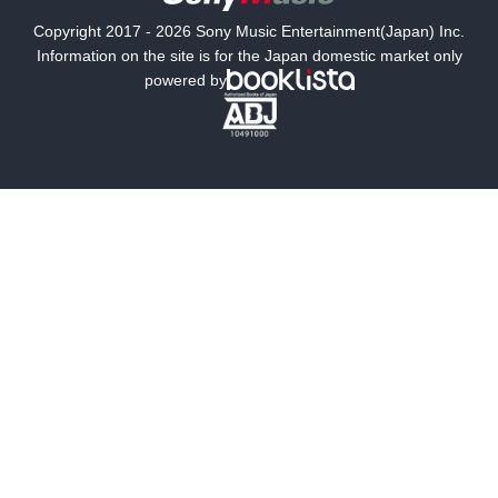
国内小説
海外小説
Copyright 2017 - 2026 Sony Music Entertainment(Japan) Inc.
ミステリー
SF
Information on the site is for the Japan domestic market only
powered by
歴史・時代小説
文学
雑誌
グラビア写真集
ボーイズラブ
ティーンズラブ
人文・思想・歴史
社会・政治・法律
ビジネス・経済
サイエンス・テクノロジー
コンピュータ・情報
くらし・家庭
料理・酒
ファッション・美容・ダイエット
ホビー&カルチャー
スポーツ・アウトドア