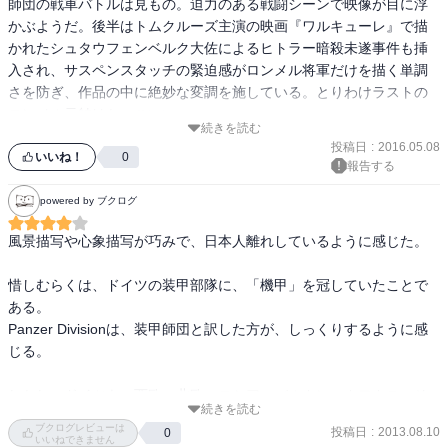
師団の戦車バトルは見もの。迫力のある戦闘シーンで映像が目に浮
かぶようだ。後半はトムクルーズ主演の映画『ワルキューレ』で描
かれたシュタウフェンベルク大佐によるヒトラー暗殺未遂事件も挿
入され、サスペンスタッチの緊迫感がロンメル将軍だけを描く単調
さを防ぎ、作品の中に絶妙な変調を施している。とりわけラストの
ロンメル元帥はかっこいい。
続きを読む
投稿日
:
2016.05.08
いいね！
0
報告する
powered by ブクログ
風景描写や心象描写が巧みで、日本人離れしているように感じた。

惜しむらくは、ドイツの装甲部隊に、「機甲」を冠していたことで
ある。

Panzer Divisionは、装甲師団と訳した方が、しっくりするように感
じる。

しかし、ドイツも、西欧、北欧、ロシア、バルカン、カフカス、そ
続きを読む
して、北アフリカと、よくもまあ戦線を広げたものである。勝てる
ブクログレビューは
投稿日
:
2013.08.10
0
わけがないではないか。

いいねできません