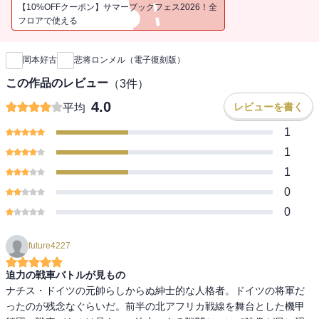
【10%OFFクーポン】サマーブックフェス2026！全
フロアで使える
新刊通知
岡本好古
悲将ロンメル（電子復刻版）
この作品のレビュー
（
3
件）
4.0
レビューを書く
平均
1
1
1
0
0
future4227
迫力の戦車バトルが見もの
ナチス・ドイツの元帥らしからぬ紳士的な人格者。ドイツの将軍だ
ったのが残念なぐらいだ。前半の北アフリカ戦線を舞台とした機甲