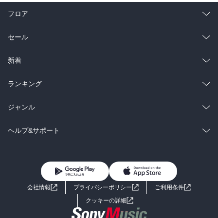
フロア
総合
コミック
セール
ラノベ
小説
総合
コミック
新着
雑誌・グラビア
ビジネス・実用
ラノベ
小説
総合
コミック
ランキング
BL・TL
雑誌・グラビア
ビジネス・実用
ラノベ
小説
総合
コミック
ジャンル
BL・TL
雑誌・グラビア
ビジネス・実用
ラノベ
小説
コミック
男性コミック
ヘルプ&サポート
BL・TL
雑誌・グラビア
ビジネス・実用
女性コミック
コミック誌
初めての方へ
ヘルプ
BL・TL
ライトノベル
男子向けラノベ
よくあるご質問
お問い合わせ
会社情報
プライバシーポリシー
ご利用条件
女子向けラノベ
小説
利用規約
クッキーの詳細