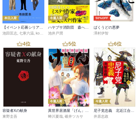
本日入荷
今週入荷
50%OFF
【イベント応募シリアルコード付】池田匡志出演・オーディオフォトブック「あの日」SPECIAL EDITION（音声／動画付）
ハヤブサ消防団 森へつづく道
ばくうどの悪夢
池田匡志
,
七寒六温
,
konoko58
池井戸潤
,
村崎キコ
澤村伊智
4
位
5
位
6
位
今週入荷
今週入荷
容疑者Xの献身
異世界居酒屋「げん」三杯目
尼子党忠義 北近江合戦心得〈八〉
東野圭吾
蝉川夏哉
,
碓井ツカサ
井原忠政