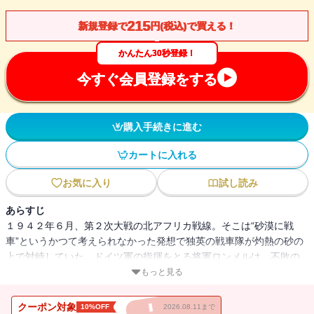
215
新規登録で
円(税込)で買える！
かんたん30秒登録！
今すぐ会員登録をする
購入手続きに進む
カートに入れる
お気に入り
試し読み
あらすじ
１９４２年６月、第２次大戦の北アフリカ戦線。そこは“砂漠に戦
車”というかつて考えられなかった発想で独英の戦車隊が灼熱の砂の
上で対峙していた。ドイツ軍の指揮をとる将軍ロンメルは、不敗の
神話を背負う国民的英雄であったが、若き犠牲者を悼む心の持主で
もっと見る
もあった。ソ連戦線を重視する統合本部に苦言を呈し、やがてヒッ
トラーからもうとんじられる将軍の壮烈な半生を描く長編出世作。
クーポン対象
10%OFF
2026.08.11まで