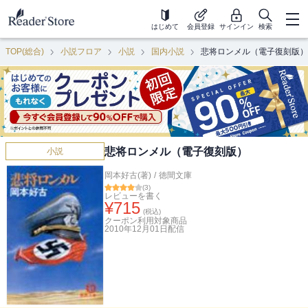
はじめて
会員登録
サインイン
検索
TOP(総合)
小説フロア
小説
国内小説
悲将ロンメル（電子復刻版）
悲将ロンメル（電子復刻版）
小説
岡本好古(著)
/
徳間文庫
(
3
)
レビューを書く
¥
715
(税込)
クーポン利用対象商品
2010年12月01日
配信