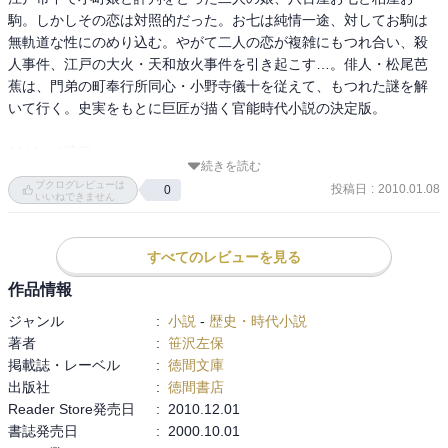
駒。しかしその恋は対照的だった。お七は純情一途、対してお駒は
無軌道な性にのめり込む。やがて二人の恋が複雑にもつれ合い、殺
人事件、江戸の大火・天和放火事件を引き起こす…。俳人・松尾芭
蕉は、門弟の町奉行所同心・小野寺儀十を従えて、もつれた謎を解
いて行く。史実をもとに巨匠が描く官能時代小説の決定版。 

2010.1.8読了
続きを読む
ブクログレビューは
投稿日
:
2010.01.08
0
いいねできません
すべてのレビューを見る
作品情報
ジャンル
:
小説
-
歴史・時代小説
著者
:
笹沢左保
掲載誌・レーベル
:
徳間文庫
出版社
:
徳間書店
Reader Store発売日
:
2010.12.01
書誌発売日
:
2000.10.01