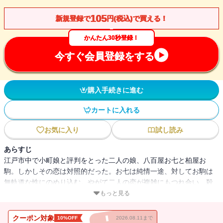
105
新規登録で
円(税込)で買える！
かんたん30秒登録！
今すぐ会員登録をする
購入手続きに進む
カートに入れる
お気に入り
試し読み
あらすじ
江戸市中で小町娘と評判をとった二人の娘、八百屋お七と柏屋お
駒。しかしその恋は対照的だった。お七は純情一途、対してお駒は
無軌道な性にのめり込む。やがて二人の恋が複雑にもつれ合い、殺
人事件、江戸の大火・天和放火事件を引き起こす……。俳人・松尾
もっと見る
芭蕉は、門弟の町奉行所同心・小野寺儀十を従えて、もつれた謎を
解いて行く。史実をもとに巨匠が描く官能時代小説の決定版！
クーポン対象
10%OFF
2026.08.11まで