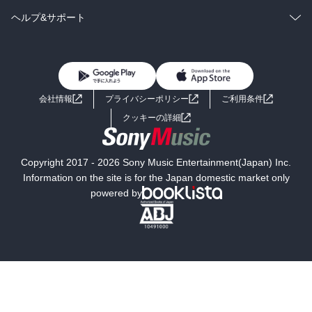
BL・TL
雑誌・グラビア
ビジネス・実用
ラノベ
小説
コミック
男性コミック
ヘルプ&サポート
BL・TL
雑誌・グラビア
ビジネス・実用
女性コミック
コミック誌
初めての方へ
ヘルプ
BL・TL
ライトノベル
男子向けラノベ
よくあるご質問
お問い合わせ
会社情報
プライバシーポリシー
ご利用条件
女子向けラノベ
小説
利用規約
クッキーの詳細
国内小説
海外小説
Copyright 2017 - 2026 Sony Music Entertainment(Japan) Inc.
ミステリー
SF
Information on the site is for the Japan domestic market only
powered by
歴史・時代小説
文学
雑誌
グラビア写真集
ボーイズラブ
ティーンズラブ
人文・思想・歴史
社会・政治・法律