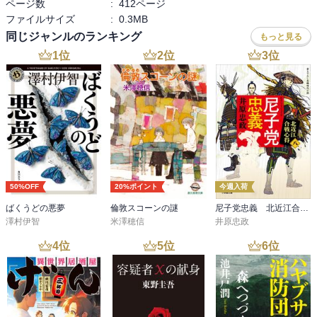
ページ数
:
412ページ
ファイルサイズ
:
0.3MB
同じジャンルのランキング
もっと見る
1
位
2
位
3
位
50%OFF
20%ポイント
今週入荷
ばくうどの悪夢
倫敦スコーンの謎
尼子党忠義 北近江合戦心得〈八〉
澤村伊智
米澤穂信
井原忠政
4
位
5
位
6
位