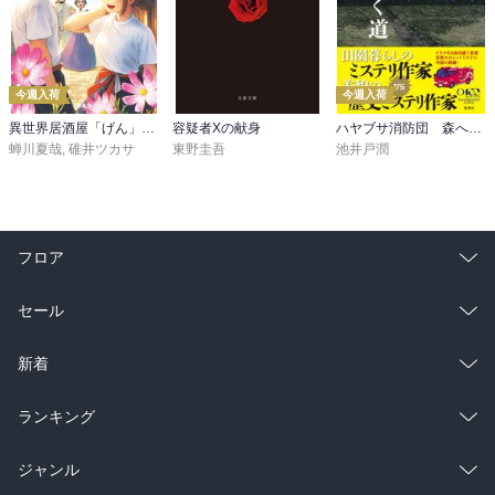
今週入荷
今週入荷
異世界居酒屋「げん」三杯目
容疑者Xの献身
ハヤブサ消防団 森へつづく道
蝉川夏哉
,
碓井ツカサ
東野圭吾
池井戸潤
フロア
総合
コミック
セール
ラノベ
小説
総合
コミック
新着
雑誌・グラビア
ビジネス・実用
ラノベ
小説
総合
コミック
ランキング
BL・TL
雑誌・グラビア
ビジネス・実用
ラノベ
小説
総合
コミック
ジャンル