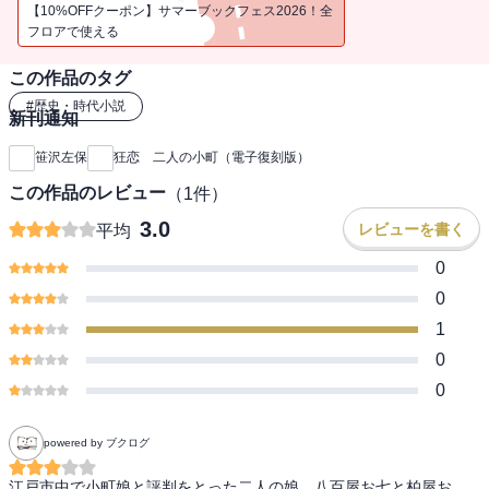
（『狂乱 春の夜の夢』改題）
【10%OFFクーポン】サマーブックフェス2026！全
フロアで使える
この作品のタグ
#
歴史・時代小説
新刊通知
笹沢左保
狂恋 二人の小町（電子復刻版）
この作品のレビュー
（
1
件）
3.0
レビューを書く
平均
0
0
1
0
0
powered by ブクログ
江戸市中で小町娘と評判をとった二人の娘、八百屋お七と柏屋お