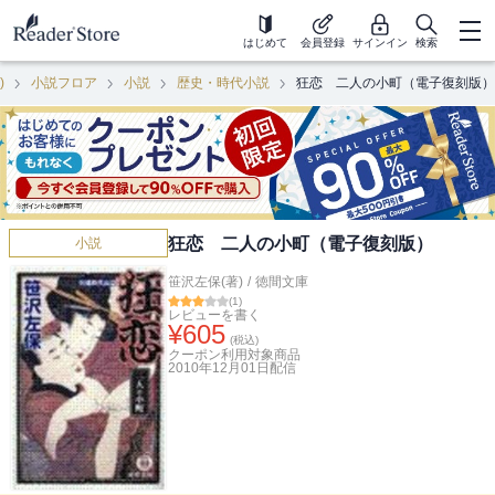
はじめて
会員登録
サインイン
検索
)
小説フロア
小説
歴史・時代小説
狂恋 二人の小町（電子復刻版）
狂恋 二人の小町（電子復刻版）
小説
笹沢左保(著)
/
徳間文庫
(
1
)
レビューを書く
¥
605
(税込)
クーポン利用対象商品
2010年12月01日
配信