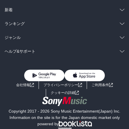
ラノベ
小説
総合
コミック
新着
雑誌・グラビア
ビジネス・実用
ラノベ
小説
総合
コミック
ランキング
BL・TL
雑誌・グラビア
ビジネス・実用
ラノベ
小説
総合
コミック
ジャンル
BL・TL
雑誌・グラビア
ビジネス・実用
ラノベ
小説
コミック
男性コミック
ヘルプ&サポート
BL・TL
雑誌・グラビア
ビジネス・実用
女性コミック
コミック誌
初めての方へ
ヘルプ
BL・TL
ライトノベル
男子向けラノベ
よくあるご質問
お問い合わせ
会社情報
プライバシーポリシー
ご利用条件
女子向けラノベ
小説
利用規約
クッキーの詳細
国内小説
海外小説
Copyright 2017 - 2026 Sony Music Entertainment(Japan) Inc.
ミステリー
SF
Information on the site is for the Japan domestic market only
powered by