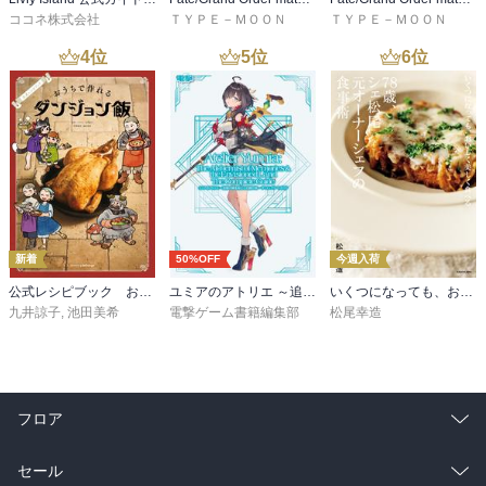
ココネ株式会社
ＴＹＰＥ－ＭＯＯＮ
ＴＹＰＥ－ＭＯＯＮ
4
位
5
位
6
位
新着
50%OFF
今週入荷
公式レシピブック おうちで作れるダンジョン飯
ユミアのアトリエ ～追憶の錬金術士と幻創の地～ ザ・コンプリートガイド
いくつになっても、おいしく美しく食べる 78歳、シェ松尾元オーナーシェフの食事術
九井諒子
,
池田美希
電撃ゲーム書籍編集部
松尾幸造
フロア
総合
コミック
セール