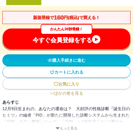
160
新規登録で
円(税込)で買える！
かんたん30秒登録！
今すぐ会員登録をする
購入手続きに進む
カートに入れる
お気に入り
ほかの巻を見る
あらすじ
12月9日生まれの、あなたの運命は？ 大好評の性格診断『誕生日の
ヒミツ』の編者「PID」が新たに開発した診断システムから生まれた
「日別」の占い書籍シリーズ。「日別」＝1誕生日ごとに1冊だか
ら、バースデーギフトにも最適だ！
もっと見る