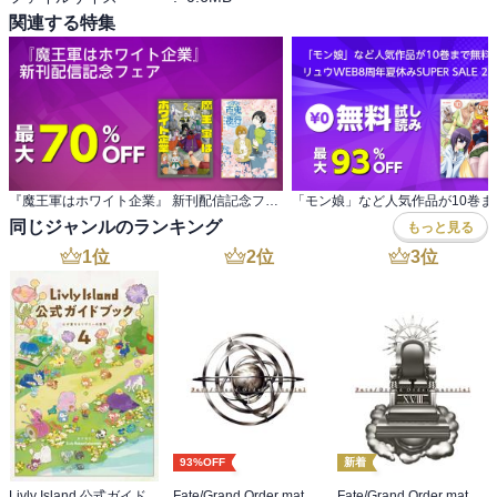
関連する特集
『魔王軍はホワイト企業』 新刊配信記念フェア
同じジャンルのランキング
もっと見る
1
位
2
位
3
位
93%OFF
新着
Livly Island 公式ガイドブック４ 心が重なるリヴリーの世界【プロダクトコード付き】
Fate/Grand Order material I
Fate/Grand Order material XVIII