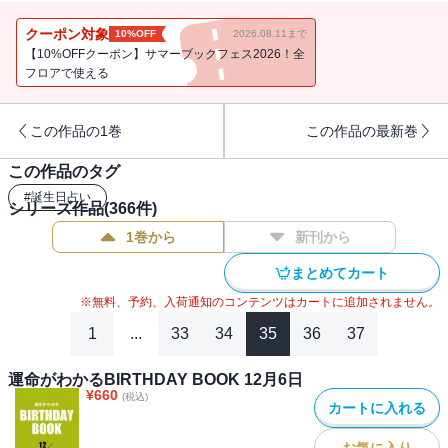
クーポン対象
10%OFF
2026.08.11まで
【10%OFFクーポン】サマーブックフェス2026！全
フロアで使える
この作品の1巻
この作品の最新巻
この作品のタグ
#
誕生日占い
シリーズ作品(
366
件)
1巻から
新刊から
まとめてカート
※無料、予約、入荷通知のコンテンツはカートに追加されません。
1
...
33
34
35
36
37
運命がわかるBIRTHDAY BOOK 12月6日
¥
660
(税込)
カートに入れる
お気に入り