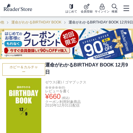
はじめて
会員登録
サインイン
検索
の他
運命がわかるBIRTHDAY BOOK
運命がわかるBIRTHDAY BOOK 12月9日
運命がわかるBIRTHDAY BOOK 12月9
ホビー＆カルチャ
日
ー
ゼウス(著)
/
ゴマブックス
(
0
)
レビューを書く
¥
660
(税込)
クーポン利用対象商品
2010年12月01日
配信