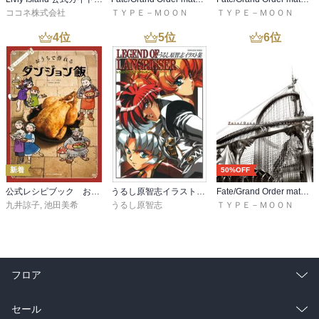
ココネ株式会社
ＴＹＰＥ－ＭＯＯＮ
ＴＹＰＥ－ＭＯＯＮ
4
位
5
位
6
位
新着
50%OFF
公式レシピブック おうちで作れるダンジョン飯
うるし原智志イラスト集 レジェンド・オブ・ラングリッサー
Fate/Grand Order material XVI
九井諒子
,
池田美希
うるし原智志
ＴＹＰＥ－ＭＯＯＮ
フロア
総合
コミック
セール