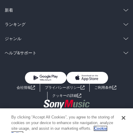
ラノベ
小説
総合
コミック
新着
雑誌・グラビア
ビジネス・実用
ラノベ
小説
総合
コミック
ランキング
BL・TL
雑誌・グラビア
ビジネス・実用
ラノベ
小説
総合
コミック
ジャンル
BL・TL
雑誌・グラビア
ビジネス・実用
ラノベ
小説
コミック
男性コミック
ヘルプ&サポート
BL・TL
雑誌・グラビア
ビジネス・実用
女性コミック
コミック誌
初めての方へ
ヘルプ
BL・TL
ライトノベル
男子向けラノベ
よくあるご質問
お問い合わせ
会社情報
プライバシーポリシー
ご利用条件
女子向けラノベ
小説
利用規約
クッキーの詳細
国内小説
海外小説
Copyright 2017 - 2026 Sony Music Entertainment(Japan) Inc.
By clicking “Accept All Cookies”, you agree to the storing of
ミステリー
SF
Information on the site is for the Japan domestic market only
cookies on your device to enhance site navigation, analyze
powered by
site usage, and assist in our marketing efforts.
Cookie