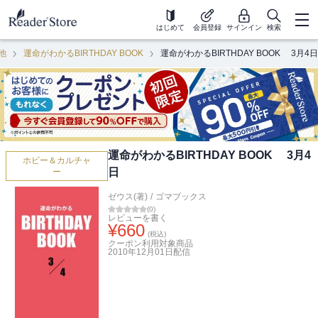
はじめて
会員登録
サインイン
検索
他
運命がわかるBIRTHDAY BOOK
運命がわかるBIRTHDAY BOOK 3月4日
運命がわかるBIRTHDAY BOOK 3月4
ホビー＆カルチャ
日
ー
ゼウス(著)
/
ゴマブックス
(
0
)
レビューを書く
¥
660
(税込)
クーポン利用対象商品
2010年12月01日
配信