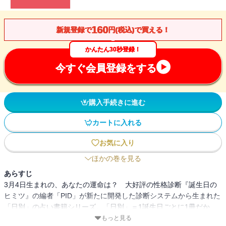
160
新規登録で
円(税込)で買える！
かんたん30秒登録！
今すぐ会員登録をする
購入手続きに進む
カートに入れる
お気に入り
ほかの巻を見る
あらすじ
3月4日生まれの、あなたの運命は？ 大好評の性格診断『誕生日の
ヒミツ』の編者「PID」が新たに開発した診断システムから生まれた
「日別」の占い書籍シリーズ。「日別」＝1誕生日ごとに1冊だか
ら、バースデーギフトにも最適だ！
もっと見る