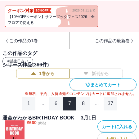
クーポン対象
10%OFF
2026.08.11まで
【10%OFFクーポン】サマーブックフェス2026！全
フロアで使える
この作品の1巻
この作品の最新巻
この作品のタグ
#
誕生日占い
シリーズ作品(
366
件)
1巻から
新刊から
まとめてカート
※無料、予約、入荷通知のコンテンツはカートに追加されません。
1
...
6
7
8
...
37
運命がわかるBIRTHDAY BOOK 3月1日
¥
660
(税込)
カートに入れる
お気に入り