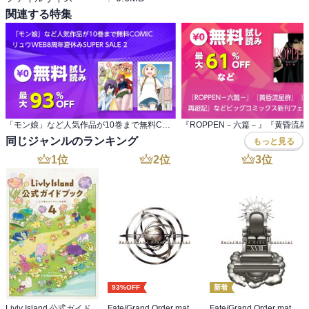
関連する特集
「モン娘」など人気作品が10巻まで無料COMIC リュウWEB8周年夏休みSUPER SALE 2
同じジャンルのランキング
もっと見る
1
位
2
位
3
位
93%OFF
新着
Livly Island 公式ガイドブック４ 心が重なるリヴリーの世界【プロダクトコード付き】
Fate/Grand Order material I
Fate/Grand Order material XVIII