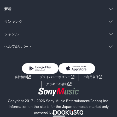
ラノベ
小説
総合
コミック
新着
雑誌・グラビア
ビジネス・実用
ラノベ
小説
総合
コミック
ランキング
BL・TL
雑誌・グラビア
ビジネス・実用
ラノベ
小説
総合
コミック
ジャンル
BL・TL
雑誌・グラビア
ビジネス・実用
ラノベ
小説
コミック
男性コミック
ヘルプ&サポート
BL・TL
雑誌・グラビア
ビジネス・実用
女性コミック
コミック誌
初めての方へ
ヘルプ
BL・TL
ライトノベル
男子向けラノベ
よくあるご質問
お問い合わせ
会社情報
プライバシーポリシー
ご利用条件
女子向けラノベ
小説
利用規約
クッキーの詳細
国内小説
海外小説
Copyright 2017 - 2026 Sony Music Entertainment(Japan) Inc.
ミステリー
SF
Information on the site is for the Japan domestic market only
powered by