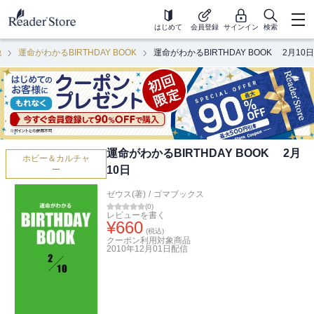
はじめて
会員登録
サインイン
検索
他
運命がわかるBIRTHDAY BOOK
運命がわかるBIRTHDAY BOOK 2月10日
運命がわかるBIRTHDAY BOOK 2月
ホビー＆カルチャ
10日
ー
ゼウス(著)
/
ゴマブックス
(
0
)
レビューを書く
¥
660
(税込)
クーポン利用対象商品
2010年12月01日
配信