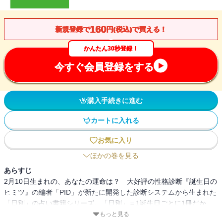
160
新規登録で
円(税込)で買える！
かんたん30秒登録！
今すぐ会員登録をする
購入手続きに進む
カートに入れる
お気に入り
ほかの巻を見る
あらすじ
2月10日生まれの、あなたの運命は？ 大好評の性格診断『誕生日の
ヒミツ』の編者「PID」が新たに開発した診断システムから生まれた
「日別」の占い書籍シリーズ。「日別」＝1誕生日ごとに1冊だか
ら、バースデーギフトにも最適だ！
もっと見る