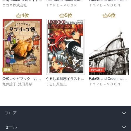
ココネ株式会社
ＴＹＰＥ－ＭＯＯＮ
ＴＹＰＥ－ＭＯＯＮ
4
位
5
位
6
位
新着
50%OFF
公式レシピブック おうちで作れるダンジョン飯
うるし原智志イラスト集 レジェンド・オブ・ラングリッサー
Fate/Grand Order material XVI
九井諒子
,
池田美希
うるし原智志
ＴＹＰＥ－ＭＯＯＮ
フロア
総合
コミック
セール