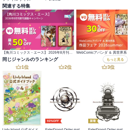
関連する特集
【角川コミックス・エース】 2026年8月刊新刊連動キャンペーン
同じジャンルのランキング
もっと見る
1
位
2
位
3
位
93%OFF
新着
Livly Island 公式ガイドブック４ 心が重なるリヴリーの世界【プロダクトコード付き】
Fate/Grand Order material I
Fate/Grand Order material XVIII