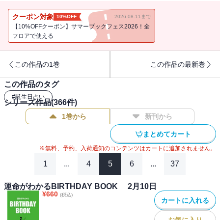
クーポン対象
10%OFF
2026.08.11まで
【10%OFFクーポン】サマーブックフェス2026！全
フロアで使える
この作品の1巻
この作品の最新巻
この作品のタグ
#
誕生日占い
シリーズ作品(
366
件)
1巻から
新刊から
まとめてカート
※無料、予約、入荷通知のコンテンツはカートに追加されません。
1
...
4
5
6
...
37
運命がわかるBIRTHDAY BOOK 2月10日
¥
660
(税込)
カートに入れる
お気に入り