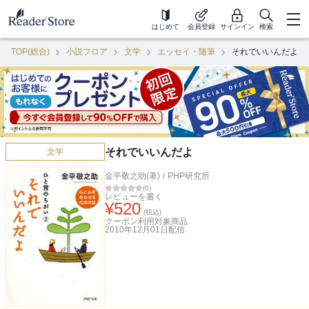
はじめて
会員登録
サインイン
検索
TOP(総合)
小説フロア
文学
エッセイ・随筆
それでいいんだよ
それでいいんだよ
文学
金平敬之助(著)
/
PHP研究所
(
0
)
レビューを書く
¥
520
(税込)
クーポン利用対象商品
2010年12月01日
配信