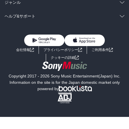
BL・TL
雑誌・グラビア
ビジネス・実用
ラノベ
小説
総合
コミック
ジャンル
BL・TL
雑誌・グラビア
ビジネス・実用
ラノベ
小説
コミック
男性コミック
ヘルプ&サポート
BL・TL
雑誌・グラビア
ビジネス・実用
女性コミック
コミック誌
初めての方へ
ヘルプ
BL・TL
ライトノベル
男子向けラノベ
よくあるご質問
お問い合わせ
会社情報
プライバシーポリシー
ご利用条件
女子向けラノベ
小説
利用規約
クッキーの詳細
国内小説
海外小説
Copyright 2017 - 2026 Sony Music Entertainment(Japan) Inc.
ミステリー
SF
Information on the site is for the Japan domestic market only
powered by
歴史・時代小説
文学
雑誌
グラビア写真集
ボーイズラブ
ティーンズラブ