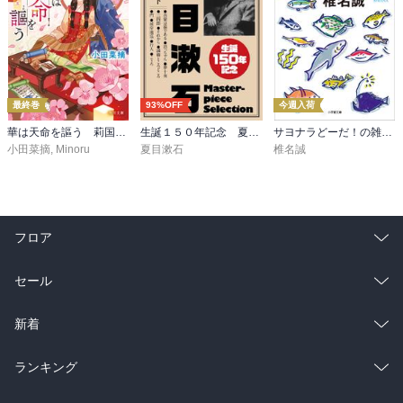
最終巻
93%OFF
今週入荷
華は天命を謳う 莉国後宮女医伝 五
生誕１５０年記念 夏目漱石 名作セット
サヨナラどーだ！の雑魚釣り隊
小田菜摘
,
Minoru
夏目漱石
椎名誠
フロア
総合
コミック
セール
ラノベ
小説
総合
コミック
新着
雑誌・グラビア
ビジネス・実用
ラノベ
小説
総合
コミック
ランキング