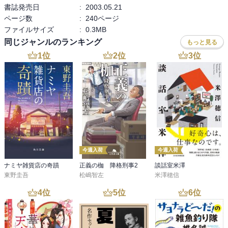
書誌発売日
:
2003.05.21
ページ数
:
240ページ
ファイルサイズ
:
0.3MB
同じジャンルのランキング
もっと見る
1
位
2
位
3
位
今週入荷
今週入荷
ナミヤ雑貨店の奇蹟
正義の枷 降格刑事2
談話室米澤
東野圭吾
松嶋智左
米澤穂信
4
位
5
位
6
位