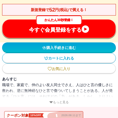
52
新規登録で
円(税込)で買える！
かんたん30秒登録！
今すぐ会員登録をする
購入手続きに進む
カートに入れる
お気に入り
あらすじ
職場で、家庭で、仲のよい友人同士でさえ、人はひと言の優しさに
救われ、逆に無神経なひと言で傷ついてしまうことがある。人が発
する「ひと言」には、それほどの「力」がある。しかし、よりよい
人生を送りたいなら、人を慰め、勇気づけるような「ひと言」に多
もっと見る
く出会いたいものだ。本書は、普段の生活や職場で見失いがちな、
他人を思いやる優しさと気配りに満ちた「ひと言」に出逢える一
クーポン対象
10%OFF
2026.08.11まで