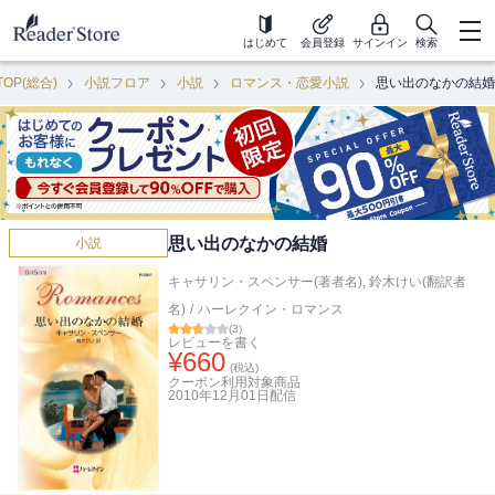
はじめて
会員登録
サインイン
検索
TOP(総合)
小説フロア
小説
ロマンス・恋愛小説
思い出のなかの結婚
思い出のなかの結婚
小説
キャサリン・スペンサー(著者名)
,
鈴木けい(翻訳者
名)
/
ハーレクイン・ロマンス
(
3
)
レビューを書く
¥
660
(税込)
クーポン利用対象商品
2010年12月01日
配信