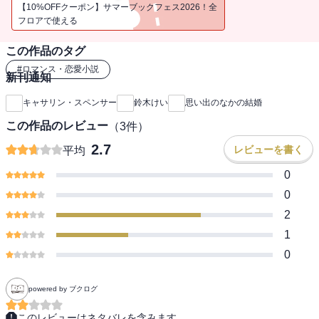
られ、プライベートジェット機で静養先の小さな島に飛んだ。何も
【10%OFFクーポン】サマーブックフェス2026！全
かもが謎だらけの暮らしが始まるとも知らずに。
フロアで使える
この作品のタグ
#
ロマンス・恋愛小説
新刊通知
キャサリン・スペンサー
鈴木けい
思い出のなかの結婚
この作品のレビュー
（
3
件）
2.7
レビューを書く
平均
0
0
2
1
0
powered by ブクログ
このレビューはネタバレを含みます。