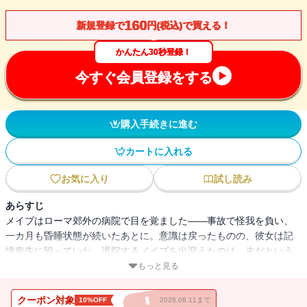
160
新規登録で
円(税込)で買える！
かんたん30秒登録！
今すぐ会員登録をする
購入手続きに進む
カートに入れる
お気に入り
試し読み
あらすじ
メイブはローマ郊外の病院で目を覚ました――事故で怪我を負い、
一カ月も昏睡状態が続いたあとに。意識は戻ったものの、彼女は記
憶喪失に陥っていた。退院するメイブを出迎えたのは、夫だという
ダリオ・コスタンツォ。世界的な大企業の副社長で、とびきりハン
もっと見る
サムなイタリア人男性だというのに、彼と結婚していたことをまっ
たく思い出すことができない。病みあがりのメイブはダリオに連れ
クーポン対象
10%OFF
2026.08.11まで