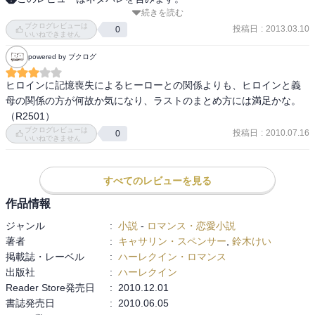
続きを読む
浮気相手と思われていた相手が出る意味があったのかよく解らない
ブクログレビューは
存在感のなさ。ただ名前が出て、ただいなくなっただけ。このエピ
投稿日
:
2013.03.10
0
いいねできません
ソード必要あったのかなあ。自分一人で運転してたでもおかしくな
powered by ブクログ
いような。ストーリーに出てくる「人物」じゃなくて、もう記号と
して扱ってるだけに見える。

ヒロインに記憶喪失によるヒーローとの関係よりも、ヒロインと義
ヒーロー母との確執も何が書きたかったのかよく解らない内容だっ
母の関係の方が何故か気になり、ラストのまとめ方には満足かな。

た。

（R2501）
記憶喪失物は好きな方なんだけど、ヒーローヒロインに魅力があん
ブクログレビューは
投稿日
:
2010.07.16
0
まりない。
いいねできません
すべてのレビューを見る
作品情報
ジャンル
:
小説
-
ロマンス・恋愛小説
著者
:
キャサリン・スペンサー
,
鈴木けい
掲載誌・レーベル
:
ハーレクイン・ロマンス
出版社
:
ハーレクイン
Reader Store発売日
:
2010.12.01
書誌発売日
:
2010.06.05