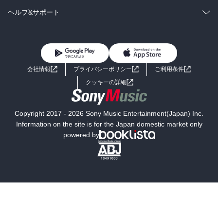
BL・TL
雑誌・グラビア
ビジネス・実用
ラノベ
小説
コミック
男性コミック
ヘルプ&サポート
BL・TL
雑誌・グラビア
ビジネス・実用
女性コミック
コミック誌
初めての方へ
ヘルプ
BL・TL
ライトノベル
男子向けラノベ
よくあるご質問
お問い合わせ
会社情報
プライバシーポリシー
ご利用条件
女子向けラノベ
小説
利用規約
クッキーの詳細
国内小説
海外小説
Copyright 2017 - 2026 Sony Music Entertainment(Japan) Inc.
ミステリー
SF
Information on the site is for the Japan domestic market only
powered by
歴史・時代小説
文学
雑誌
グラビア写真集
ボーイズラブ
ティーンズラブ
人文・思想・歴史
社会・政治・法律