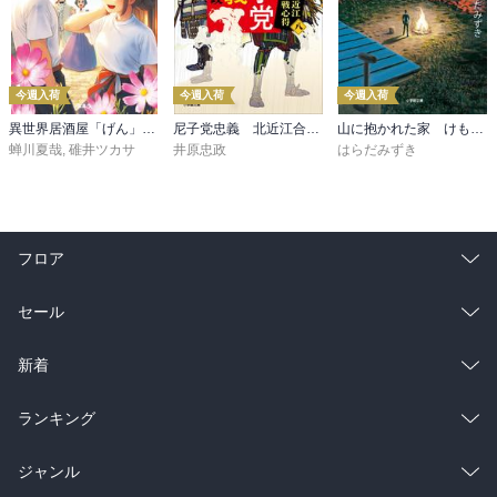
今週入荷
今週入荷
今週入荷
異世界居酒屋「げん」三杯目
尼子党忠義 北近江合戦心得〈八〉
山に抱かれた家 けもの道
蝉川夏哉
,
碓井ツカサ
井原忠政
はらだみずき
フロア
総合
コミック
セール
ラノベ
小説
総合
コミック
新着
雑誌・グラビア
ビジネス・実用
ラノベ
小説
総合
コミック
ランキング
BL・TL
雑誌・グラビア
ビジネス・実用
ラノベ
小説
総合
コミック
ジャンル