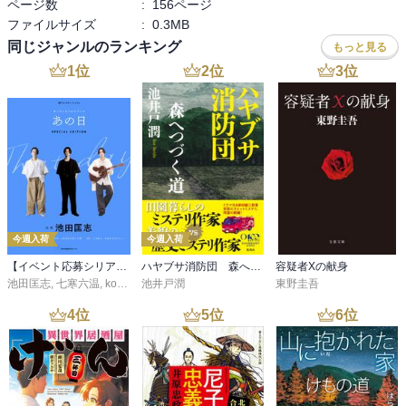
ページ数
:
156ページ
ファイルサイズ
:
0.3MB
同じジャンルのランキング
もっと見る
1
位
2
位
3
位
今週入荷
今週入荷
【イベント応募シリアルコード付】池田匡志出演・オーディオフォトブック「あの日」SPECIAL EDITION（音声／動画付）
ハヤブサ消防団 森へつづく道
容疑者Xの献身
池田匡志
,
七寒六温
,
konoko58
池井戸潤
,
村崎キコ
東野圭吾
4
位
5
位
6
位