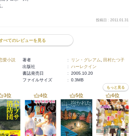
。

投稿日
:
2011.01.31
すべてのレビューを見る
恋愛小説
著者
:
リン・グレアム
,
田村たつ子
出版社
:
ハーレクイン
書誌発売日
:
2005.10.20
ファイルサイズ
:
0.3MB
もっと見る
3
位
4
位
5
位
6
位