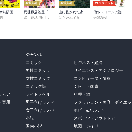
荷
今週入荷
今週入荷
20%ポイント
ハヤブサ消防団 森へつづく道
異世界居酒屋「げん」三杯目
山に抱かれた家 けもの道
倫敦スコーンの謎
潤
蝉川夏哉
,
碓井ツカサ
はらだみずき
米澤穂信
ジャンル
コミック
ビジネス・経済
男性コミック
サイエンス・テクノロジー
女性コミック
コンピュータ・情報
コミック誌
くらし・家庭
ラビア
ライトノベル
料理・酒
・実用
男子向けラノベ
ファッション・美容・ダイエッ
女子向けラノベ
ホビー&カルチャー
小説
スポーツ・アウトドア
国内小説
地図・ガイド