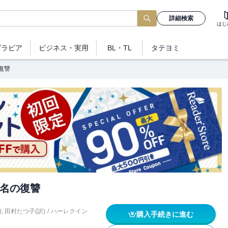
詳細検索
はじ
グラビア
ビジネス
・実用
BL・TL
タテヨミ
復讐
名の復讐
)
,
田村たつ子(訳)
/
ハーレクイン
購入手続きに進む