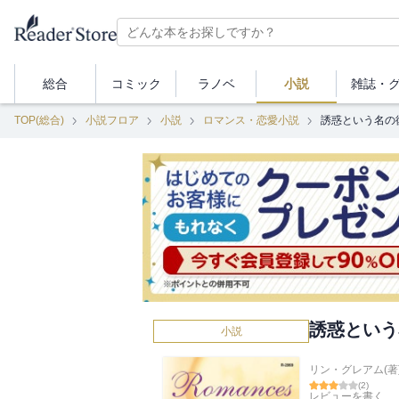
総合
コミック
ラノベ
小説
雑誌・
TOP(総合)
小説フロア
小説
ロマンス・恋愛小説
誘惑という名の
誘惑という
小説
リン・グレアム(著
(
2
)
レビューを書く