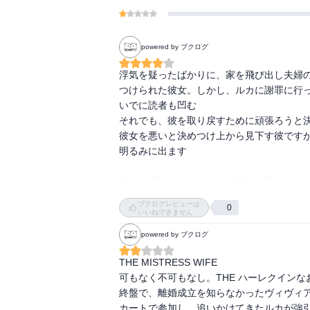
powered by ブクログ
浮気を疑ったばかりに、家を飛び出し夫婦
つけられた彼女。しかし、ルカに謝罪に行
いでに読者も凹む

それでも、彼を取り戻すために頑張ろうと決
彼女を悪いと決めつけ上から見下す彼です
明るみに出ます

彼女に屈したくないという男の無駄すぎる
ださい。

ブクログレビューは
0
いいねできません
http://books117117.blog110.fc2.com/blog-e
powered by ブクログ
THE MISTRESS WIFE

可もなく不可もなし。THE ハーレクインなお
終盤で、離婚成立を知らなかったヴィヴィ
カートで参加し、追いかけてきたルカが強引