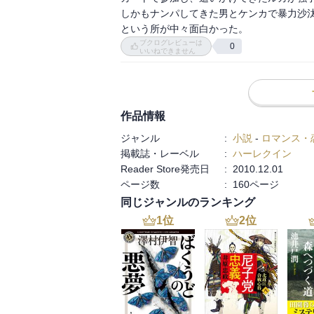
しかもナンパしてきた男とケンカで暴力沙汰
という所が中々面白かった。
ブクログレビューは
0
いいねできません
作品情報
ジャンル
:
小説
-
ロマンス・
掲載誌・レーベル
:
ハーレクイン
Reader Store発売日
:
2010.12.01
ページ数
:
160ページ
同じジャンルのランキング
1
位
2
位