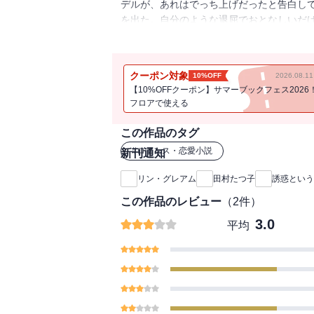
デルが、あれはでっち上げだったと告白し
を出た。自分のような退屈でおとなしいだ
なんてひどいことをしてしまったの！ヴィ
ぶりに再会した夫は、涙ながらに許しを請
クーポン対象
10%OFF
2026.08.
【10%OFFクーポン】サマーブックフェス2026
フロアで使える
この作品のタグ
#
ロマンス・恋愛小説
新刊通知
リン・グレアム
田村たつ子
誘惑という
この作品のレビュー
（
2
件）
3.0
平均