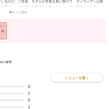
ているのだ。二年前、モデルの言葉を真に受けて、ヴィヴィアンは家
けの妻に、ルカは早くも飽きたと思ったから。夫は潔白だったのに、
ヴィアンはいてもたってもいられず、ルカに会いに行った。だが久し
もっと見る
う彼女に軽蔑しきったまなざしを向けるだけだった。
11まで
！全
名の復讐
レビューを書く
0
1
0
1