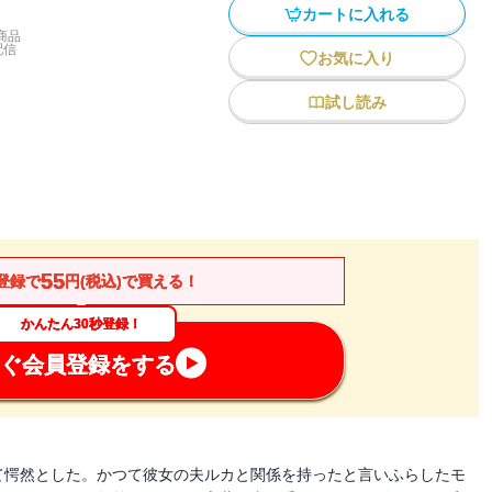
カートに入れる
商品
配信
お気に入り
試し読み
55
登録で
円(税込)で買える！
かんたん30秒登録！
ぐ会員登録をする
て愕然とした。かつて彼女の夫ルカと関係を持ったと言いふらしたモ