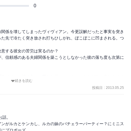
0
の関係を壊してしまったヴィヴィアン。今更誤解だったと事実を突き
った先で冷たく突き放され打ちひしがれ、ぼこぼこに凹まされる。つ
意する彼女の苦労は実るのか？

が、信頼感のある夫婦関係を築こうとしなかった彼の落ち度も次第に
プライドとの折り合いに苦しむ彼に、ムカムカしながら、楽しんでく
続きを読む
投稿日
:
2013.05.25
ntry-2793.html
話。

アンがルカとケンカし、ルカの妹のバチェラーパーティー？にミニス
にプロポーズ。
