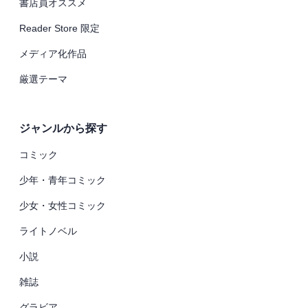
書店員オススメ
Reader Store 限定
メディア化作品
厳選テーマ
ジャンルから探す
コミック
少年・青年コミック
少女・女性コミック
ライトノベル
小説
雑誌
グラビア