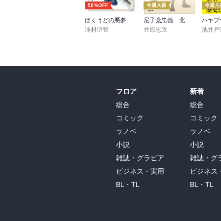
50%OFF
今週入荷
今週入
ばくうどの悪夢
尼子党忠義 北近江合戦心得〈八〉
澤村伊智
井原忠政
池井戸
フロア
新着
総合
総合
コミック
コミック
ラノベ
ラノベ
小説
小説
雑誌・グラビア
雑誌・グ
ビジネス・実用
ビジネス
BL・TL
BL・TL