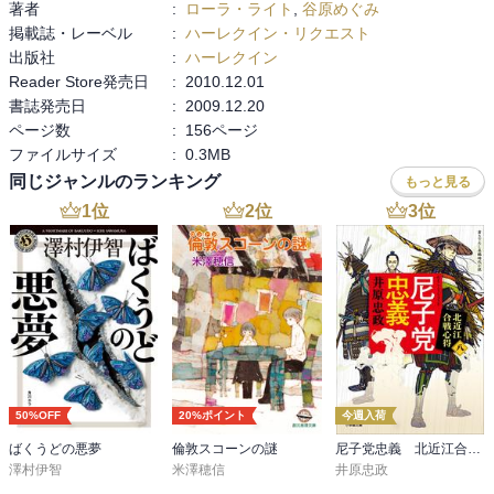
著者
:
ローラ・ライト
,
谷原めぐみ
掲載誌・レーベル
:
ハーレクイン・リクエスト
出版社
:
ハーレクイン
Reader Store発売日
:
2010.12.01
書誌発売日
:
2009.12.20
ページ数
:
156ページ
ファイルサイズ
:
0.3MB
同じジャンルのランキング
もっと見る
1
位
2
位
3
位
50%OFF
20%ポイント
今週入荷
ばくうどの悪夢
倫敦スコーンの謎
尼子党忠義 北近江合戦心得〈八〉
澤村伊智
米澤穂信
井原忠政