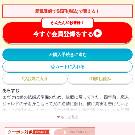
55
新規登録で
円(税込)で買える！
かんたん30秒登録！
今すぐ会員登録をする
購入手続きに進む
カートに入れる
お気に入り
試し読み
あらすじ
エヴァは姉の結婚式準備のため、故郷に帰ってきた。四年前、恋人
ジェレドの子を身ごもって父の逆鱗に触れ、彼に真実を告げないま
ま、この町を去ったのだ。店の試着室で花嫁付添人のドレスを新調
していると、懐かしくも恐ろしい声に、彼女は凍りついた。相変わ
もっと見る
らずの魅力を漂わせたジェレドが目の前にいた――彼は億万長者と
なって、今は仕事で不在と聞いていたのに！怒りに燃える目で凝視
クーポン対象
10%OFF
2026.08.11まで