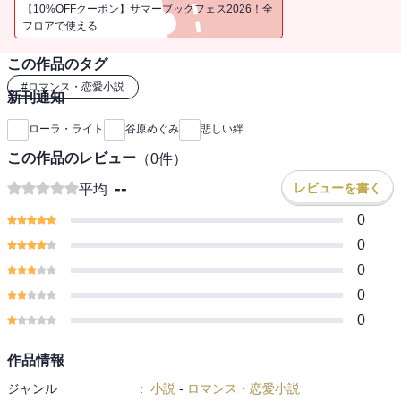
されたあと完全に無視され、いたたまれなくなってエヴァが帰ろう
【10%OFFクーポン】サマーブックフェス2026！全
としたとき、彼が憎しみの矢を放った。「相変わらず逃げるのが得
フロアで使える
意だな」■“秘密の新しい命(シークレツト・ベビー)の物語”――新し
この作品のタグ
い命の存在を伝えたくても伝えられないヒロインの、切ない愛の物
語。断ち切れない絆を描きます。
#
ロマンス・恋愛小説
新刊通知
ローラ・ライト
谷原めぐみ
悲しい絆
この作品のレビュー
（
0
件）
--
レビューを書く
平均
0
0
0
0
0
作品情報
ジャンル
:
小説
-
ロマンス・恋愛小説