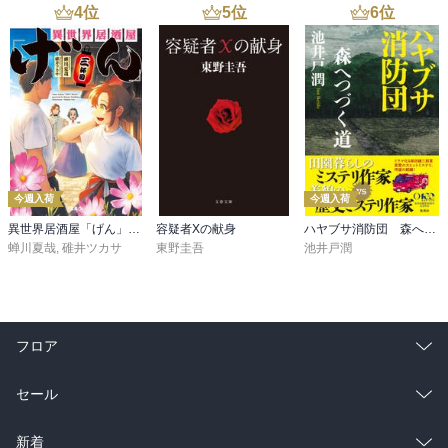
4
位
5
位
6
位
今週入荷
今週入荷
異世界居酒屋「げん」三杯目
容疑者Xの献身
ハヤブサ消防団 森へつづく道
蝉川夏哉
,
碓井ツカサ
東野圭吾
池井戸潤
フロア
総合
コミック
セール
ラノベ
小説
総合
コミック
新着