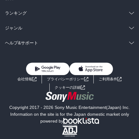
雑誌・グラビア
ビジネス・実用
ラノベ
小説
総合
コミック
ランキング
BL・TL
雑誌・グラビア
ビジネス・実用
ラノベ
小説
総合
コミック
ジャンル
BL・TL
雑誌・グラビア
ビジネス・実用
ラノベ
小説
コミック
男性コミック
ヘルプ&サポート
BL・TL
雑誌・グラビア
ビジネス・実用
女性コミック
コミック誌
初めての方へ
ヘルプ
BL・TL
ライトノベル
男子向けラノベ
よくあるご質問
お問い合わせ
会社情報
プライバシーポリシー
ご利用条件
女子向けラノベ
小説
利用規約
クッキーの詳細
国内小説
海外小説
Copyright 2017 - 2026 Sony Music Entertainment(Japan) Inc.
ミステリー
SF
Information on the site is for the Japan domestic market only
powered by
歴史・時代小説
文学