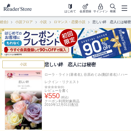
はじめて
会員登録
サインイン
検索
(総合)
小説フロア
小説
ロマンス・恋愛小説
悲しい絆 恋人には秘密
悲しい絆 恋人には秘密
小説
ローラ・ライト(著者名)
,
谷原めぐみ(翻訳者名)
/
ハー
レクイン・リクエスト
(
0
)
レビューを書く
¥
550
(税込)
クーポン利用対象商品
2010年12月01日
配信