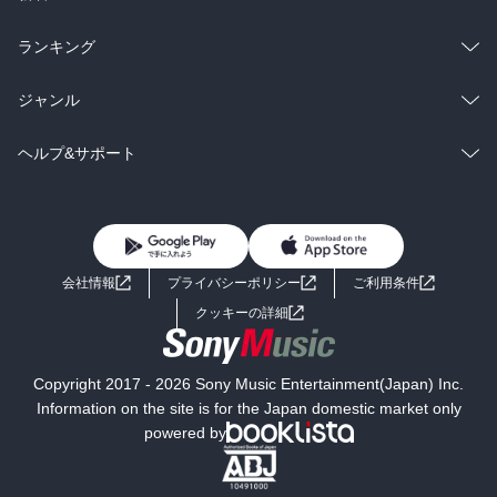
雑誌・グラビア
ビジネス・実用
ラノベ
小説
総合
コミック
ランキング
BL・TL
雑誌・グラビア
ビジネス・実用
ラノベ
小説
総合
コミック
ジャンル
BL・TL
雑誌・グラビア
ビジネス・実用
ラノベ
小説
コミック
男性コミック
ヘルプ&サポート
BL・TL
雑誌・グラビア
ビジネス・実用
女性コミック
コミック誌
初めての方へ
ヘルプ
BL・TL
ライトノベル
男子向けラノベ
よくあるご質問
お問い合わせ
会社情報
プライバシーポリシー
ご利用条件
女子向けラノベ
小説
利用規約
クッキーの詳細
国内小説
海外小説
Copyright 2017 - 2026 Sony Music Entertainment(Japan) Inc.
ミステリー
SF
Information on the site is for the Japan domestic market only
powered by
歴史・時代小説
文学