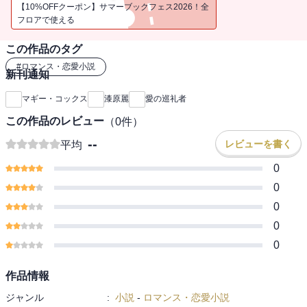
ンドロの反応は冷ややかだった。ところが、イザベラが巡礼の旅に
【10%OFFクーポン】サマーブックフェス2026！全
ついていつか本に書きたいと言うと、レアンドロは突如、熱心に話
フロアで使える
をしてくれた。それどころか彼は、別れる段になって思いもかけな
この作品のタグ
い誘いの言葉を口にした。
#
ロマンス・恋愛小説
新刊通知
マギー・コックス
漆原麗
愛の巡礼者
この作品のレビュー
（
0
件）
--
レビューを書く
平均
0
0
0
0
0
作品情報
ジャンル
:
小説
-
ロマンス・恋愛小説