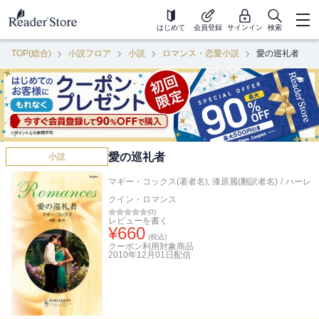
はじめて
会員登録
サインイン
検索
TOP(総合)
小説フロア
小説
ロマンス・恋愛小説
愛の巡礼者
愛の巡礼者
小説
マギー・コックス(著者名)
,
漆原麗(翻訳者名)
/
ハーレ
クイン・ロマンス
(
0
)
レビューを書く
¥
660
(税込)
クーポン利用対象商品
2010年12月01日
配信