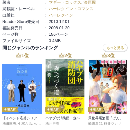
著者
:
マギー・コックス
,
漆原麗
掲載誌・レーベル
:
ハーレクイン・ロマンス
出版社
:
ハーレクイン
Reader Store発売日
:
2010.12.01
書誌発売日
:
2008.01.20
ページ数
:
156ページ
ファイルサイズ
:
0.4MB
同じジャンルのランキング
もっと見る
1
位
2
位
3
位
今週入荷
今週入荷
今週入荷
【イベント応募シリアルコード付】池田匡志出演・オーディオフォトブック「あの日」SPECIAL EDITION（音声／動画付）
ハヤブサ消防団 森へつづく道
異世界居酒屋「げん」三杯目
池田匡志
,
七寒六温
,
konoko58
池井戸潤
,
村崎キコ
蝉川夏哉
,
碓井ツカサ