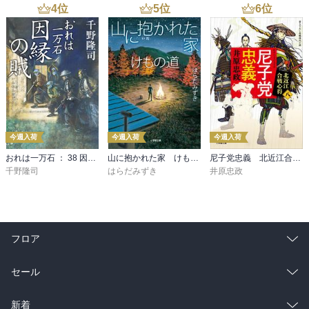
4
位
5
位
6
位
今週入荷
今週入荷
今週入荷
おれは一万石 ： 38 因縁の賊
山に抱かれた家 けもの道
尼子党忠義 北近江合戦心得〈八〉
千野隆司
はらだみずき
井原忠政
フロア
総合
コミック
セール
ラノベ
小説
総合
コミック
新着