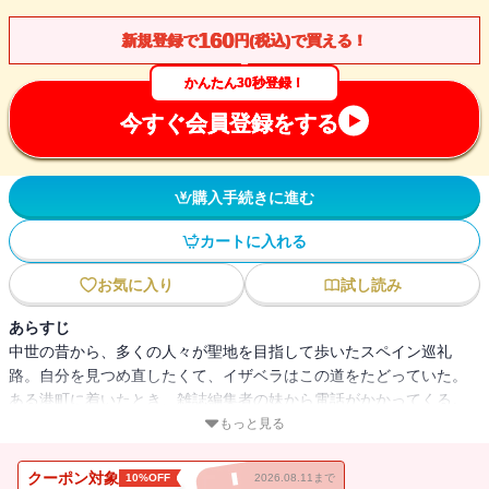
160
新規登録で
円(税込)で買える！
かんたん30秒登録！
今すぐ会員登録をする
購入手続きに進む
カートに入れる
お気に入り
試し読み
あらすじ
中世の昔から、多くの人々が聖地を目指して歩いたスペイン巡礼
路。自分を見つめ直したくて、イザベラはこの道をたどっていた。
ある港町に着いたとき、雑誌編集者の妹から電話がかかってくる。
有名な映画監督レアンドロ・レイエスがその町に一泊するので、マ
もっと見る
スコミ嫌いの彼にインタビューしてほしいという。強引な妹に押し
切られ、しぶしぶ教えられた居酒屋に行ったものの、案の定、レア
クーポン対象
10%OFF
2026.08.11まで