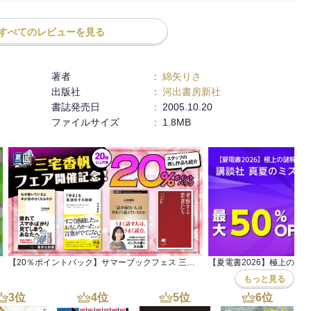
すべてのレビューを見る
著者
:
綿矢りさ
出版社
:
河出書房新社
書誌発売日
:
2005.10.20
ファイルサイズ
:
1.8MB
【20％ポイントバック】サマーブックフェス 三宅香帆フェア開催記念！約20冊対象
もっと見る
3
位
4
位
5
位
6
位