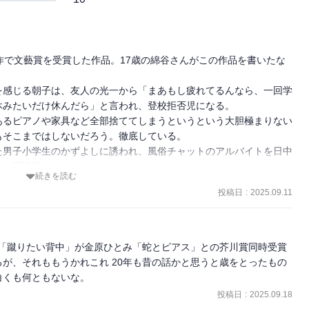
作で文藝賞を受賞した作品。17歳の綿谷さんがこの作品を書いたな
を感じる朝子は、友人の光一から「まあもし疲れてるんなら、一回学
みたいだけ休んだら」と言われ、登校拒否児になる。

あるピアノや家具など全部捨ててしまうというという大胆極まりない
そこまではしないだろう。徹底している。

た男子小学生のかずよしに誘われ、風俗チャットのアルバイトを日中
が居場所となった。

続きを読む
新鮮さというか若々しさというか瑞々しさを感じさせる小説。

投稿日
:
2025.09.11
共感してしまう自分がいる。

大人びているだけでなく物知りで、風俗チャットのアルバイトまで提
生何回目なの？と思ってしまうほど。

た現実の世界へと戻ってくる朝子。本人は、『何が変わった？　何も
、「蹴りたい背中」が金原ひとみ「蛇とピアス」との芥川賞同時受賞
。』と思っているが、『ただ、今私は人間に会いたいと感じている。
が、それももうかれこれ 20年も昔の話かと思うと歳をとったもの
き過ぎてしまわない、生身の人間達に沢山会って、その人達を大切に
白くも何ともないな。
が体の奥でくすぶっていた』とあるように、ネットの世界でのやり取
投稿日
:
2025.09.18
成長を遂げたように思う。