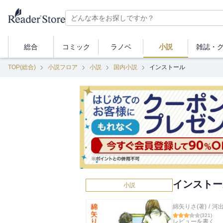
総合
コミック
ラノベ
小説
雑誌・
TOP(総合)
小説フロア
小説
国内小説
インストール
インストー
小説
綿矢りさ(著)
/
河
(
321
)
レビューを書く