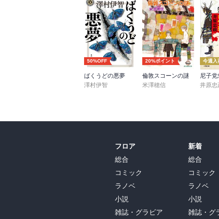
50%OFF
20%ポイント
今週入
ばくうどの悪夢
倫敦スコーンの謎
澤村伊智
米澤穂信
井原忠
フロア
新着
総合
総合
コミック
コミック
ラノベ
ラノベ
小説
小説
雑誌・グラビア
雑誌・グ