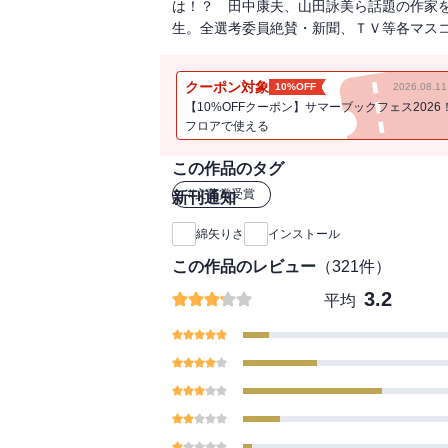
は！？ 田中康夫、山田詠美ら話題の作家
生。全選考委員絶賛・新聞、ＴＶ等各マス
クーポン対象
10%OFF
2026.08.
【10%OFFクーポン】サマーブックフェス2026
フロアで使える
この作品のタグ
#
文藝賞受賞
新刊通知
綿矢りさ
インストール
この作品のレビュー
（
321
件）
3.2
平均