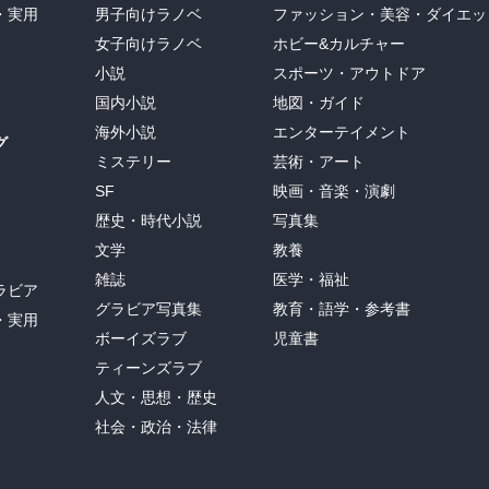
・実用
男子向けラノベ
ファッション・美容・ダイエッ
女子向けラノベ
ホビー&カルチャー
小説
スポーツ・アウトドア
国内小説
地図・ガイド
海外小説
エンターテイメント
グ
ミステリー
芸術・アート
SF
映画・音楽・演劇
歴史・時代小説
写真集
文学
教養
雑誌
医学・福祉
ラビア
グラビア写真集
教育・語学・参考書
・実用
ボーイズラブ
児童書
ティーンズラブ
人文・思想・歴史
社会・政治・法律