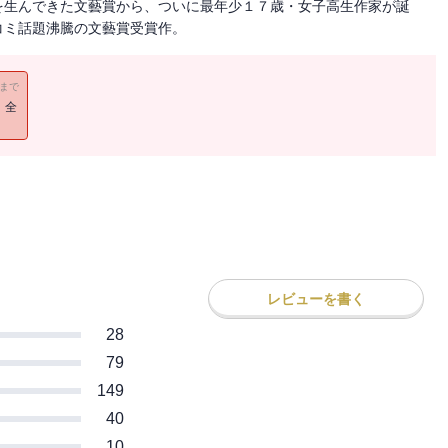
を生んできた文藝賞から、ついに最年少１７歳・女子高生作家が誕
コミ話題沸騰の文藝賞受賞作。
11まで
！全
レビューを書く
28
79
149
40
10