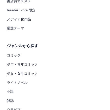
書店員オススメ
Reader Store 限定
メディア化作品
厳選テーマ
ジャンルから探す
コミック
少年・青年コミック
少女・女性コミック
ライトノベル
小説
雑誌
グラビア