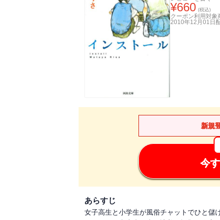
¥
660
(税込)
クーポン利用対象
2010年12月01日
新規
今す
あらすじ
女子高生と小学生が風俗チャットでひと儲