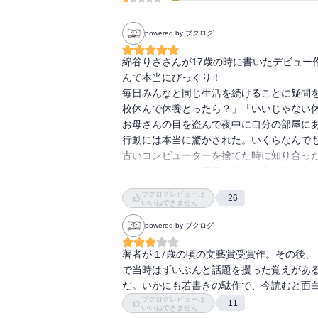
powered by ブクログ
綿谷りささんが17歳の時に書いたデビュー
んて本当にびっくり！

毎日みんなと同じ生活を続けることに疑問
校休んで休養とったら？」「いいじゃない休
お母さんの目を盗んで夜中に自分の部屋に
行動には本当に驚かされた。いくらなんでも
古いコンピューターを捨てた時に知り合っ
することになり、男子小学生の家の押し入れ
とにかく面白い。今まで読んだ本とは違う、
ブクログレビューは
26
しかも、主人公の一つ一つの言葉に納得いや
いいねできません
かずよしという小学生の男の子も、言動が
powered by ブクログ
案してくるなんて。本当に小学生なのか、人
現実の世界からネットの世界へ、そしてま
著者が 17歳の頃の文藝賞受賞作。その後
変わらない、私は未だ無個性のろくでなし
で当時はずいぶんと話題を攫った覚えがある
昔からの私を知っていて、そしてすぐに行
だ。いかにも若書きの駄作で、今読むと面
したいと思った。忘れていた真面目な本能
ブクログレビューは
11
いいねできません
りや母親とのやり取り等を通して、大きな