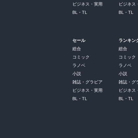
ビジネス・実用
ビジネス
BL・TL
BL・TL
セール
ランキン
総合
総合
コミック
コミック
ラノベ
ラノベ
小説
小説
雑誌・グラビア
雑誌・グ
ビジネス・実用
ビジネス
BL・TL
BL・TL