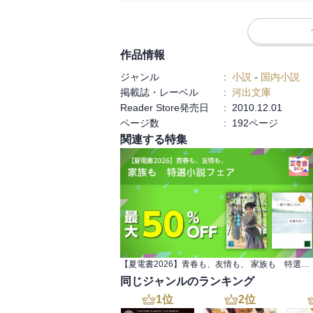
作品情報
ジャンル
:
小説
-
国内小説
掲載誌・レーベル
:
河出文庫
Reader Store発売日
:
2010.12.01
ページ数
:
192ページ
関連する特集
【夏電書2026】青春も、友情も、 家族も 特選小説フェア
同じジャンルのランキング
1
位
2
位