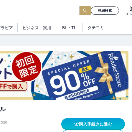
詳細検索
はじ
グラビア
ビジネス
・実用
BL・TL
タテヨミ
ル
出文庫
購入手続きに進む