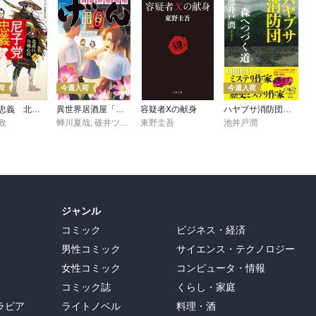
荷
今週入荷
今週入荷
尼子党忠義 北近江合戦心得〈八〉
異世界居酒屋「げん」三杯目
容疑者Xの献身
ハヤブサ消防団 森へつづく道
政
蝉川夏哉
,
碓井ツカサ
東野圭吾
池井戸潤
ジャンル
コミック
ビジネス・経済
男性コミック
サイエンス・テクノロジー
女性コミック
コンピュータ・情報
コミック誌
くらし・家庭
ラビア
ライトノベル
料理・酒