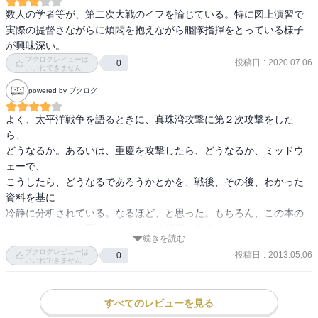
数人の学者等が、第二次大戦のイフを論じている。特に図上演習で
実際の提督さながらに煩悶を抱えながら艦隊指揮をとっている様子
が興味深い。
ブクログレビューは
投稿日
:
2020.07.06
0
いいねできません
powered by ブクログ
よく、太平洋戦争を語るときに、真珠湾攻撃に第２次攻撃をした
ら、

どうなるか。あるいは、重慶を攻撃したら、どうなるか、ミッドウ
ェーで、

こうしたら、どうなるであろうかとかを、戦後、その後、わかった
資料を基に

冷静に分析されている。なるほど、と思った。もちろん、この本の
とおりになるとは限らないが、ある程度の参考になりました。

続きを読む
その中で、重慶に対する作戦は、少し、楽観的過ぎる感じがする。
ブクログレビューは
投稿日
:
2013.05.06
0
このようにうまくいかないと思うし、その間に、米軍の反抗が始ま
いいねできません
ると思う。

また、本土決戦を行っていたら、どれほど、悲惨か、おそらく、本
すべてのレビューを見る
土決戦をした場合には、これに近いことが戦後に起こった可能性が