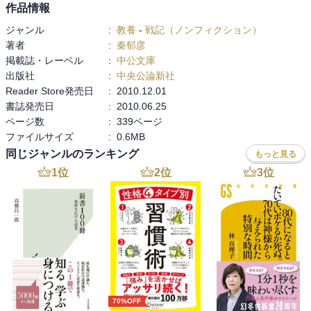
高いと思う。参考になりました。
作品情報
ジャンル
:
教養
-
戦記（ノンフィクション）
著者
:
秦郁彦
掲載誌・レーベル
:
中公文庫
出版社
:
中央公論新社
Reader Store発売日
:
2010.12.01
書誌発売日
:
2010.06.25
ページ数
:
339ページ
ファイルサイズ
:
0.6MB
同じジャンルのランキング
もっと見る
1
位
2
位
3
位
70%OFF