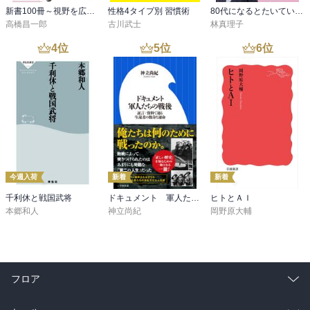
新書100冊～視野を広げる読書～
性格4タイプ別 習慣術
80代になるとたいていボケるか死ぬ。70代は神様から与えられた特別な時間
高橋昌一郎
古川武士
林真理子
4
位
5
位
6
位
今週入荷
新着
新着
千利休と戦国武将
ドキュメント 軍人たちの戦後 ～証言・資料で辿る生還者の数奇な運命～（小学館新書）
ヒトとＡＩ
本郷和人
神立尚紀
岡野原大輔
フロア