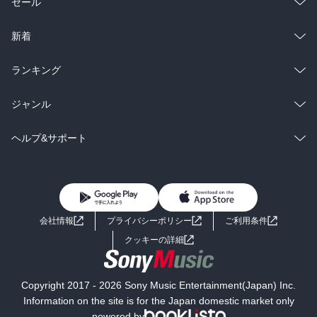
総合
コミック
セール
ラノベ
小説
総合
コミック
新着
雑誌・グラビア
ビジネス・実用
ラノベ
小説
総合
コミック
ランキング
BL・TL
雑誌・グラビア
ビジネス・実用
ラノベ
小説
総合
コミック
ジャンル
BL・TL
雑誌・グラビア
ビジネス・実用
ラノベ
小説
コミック
男性コミック
ヘルプ&サポート
BL・TL
雑誌・グラビア
ビジネス・実用
女性コミック
コミック誌
初めての方へ
ヘルプ
BL・TL
ライトノベル
男子向けラノベ
よくあるご質問
お問い合わせ
会社情報
プライバシーポリシー
ご利用条件
女子向けラノベ
小説
利用規約
クッキーの詳細
国内小説
海外小説
Copyright 2017 - 2026 Sony Music Entertainment(Japan) Inc.
ミステリー
SF
Information on the site is for the Japan domestic market only
powered by