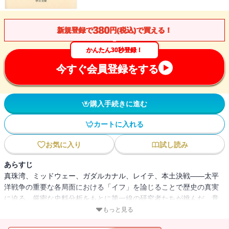
380
新規登録で
円(税込)で買える！
かんたん30秒登録！
今すぐ会員登録をする
購入手続きに進む
カートに入れる
お気に入り
試し読み
あらすじ
真珠湾、ミッドウェー、ガダルカナル、レイテ、本土決戦――太平
洋戦争の重要な各局面における「イフ」を論じることで歴史の真実
に迫る。厳密な史料分析をもとに第一線の研究者たちが挑んだ、意
欲的な太平洋戦争史。
もっと見る