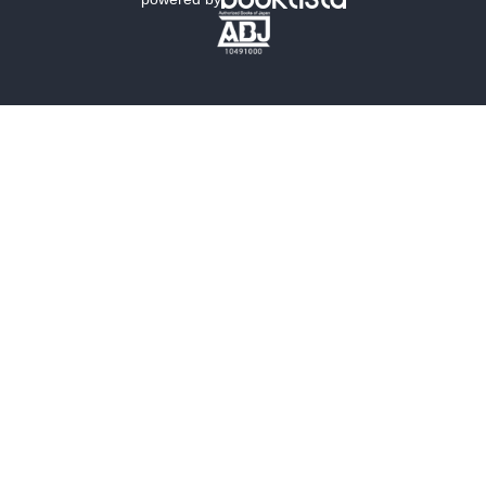
歴史・時代小説
文学
雑誌
グラビア写真集
ボーイズラブ
ティーンズラブ
人文・思想・歴史
社会・政治・法律
ビジネス・経済
サイエンス・テクノロジー
コンピュータ・情報
くらし・家庭
料理・酒
ファッション・美容・ダイエット
ホビー&カルチャー
スポーツ・アウトドア
地図・ガイド
エンターテイメント
芸術・アート
映画・音楽・演劇