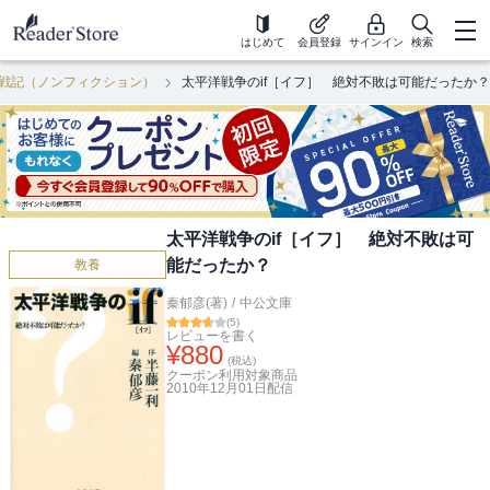
はじめて
会員登録
サインイン
検索
戦記（ノンフィクション）
太平洋戦争のif［イフ］ 絶対不敗は可能だったか？
太平洋戦争のif［イフ］ 絶対不敗は可
能だったか？
教養
秦郁彦(著)
/
中公文庫
(
5
)
レビューを書く
¥
880
(税込)
クーポン利用対象商品
2010年12月01日
配信