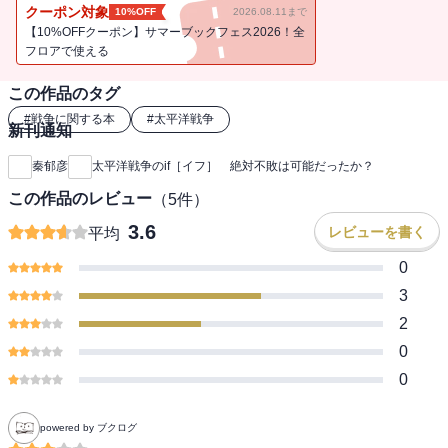
クーポン対象
10%OFF
2026.08.11まで
【10%OFFクーポン】サマーブックフェス2026！全
フロアで使える
この作品のタグ
#
戦争に関する本
#
太平洋戦争
新刊通知
秦郁彦
太平洋戦争のif［イフ］ 絶対不敗は可能だったか？
この作品のレビュー
（
5
件）
3.6
レビューを書く
平均
0
3
2
0
0
powered by ブクログ