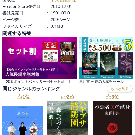
Reader Store発売日
:
2010.12.01
書誌発売日
:
1991.09.01
ページ数
:
209ページ
ファイルサイズ
:
0.4MB
関連する特集
【20％ポイントバック＆一部セット割引】 人気長編小説対象
早川書房 夏の大感謝セール
同じジャンルのランキング
もっと見る
1
位
2
位
3
位