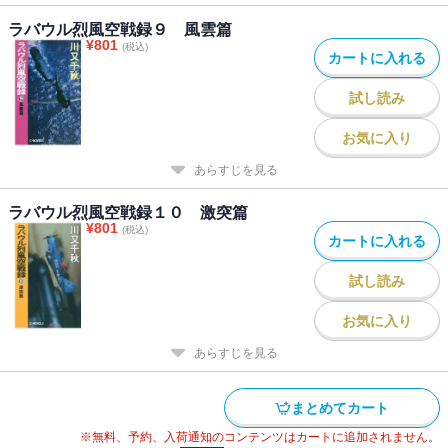
ラバウル烈風空戦録９ 風雲篇
¥
801
(税込)
カートに入れる
試し読み
お気に入り
あらすじを見る
ラバウル烈風空戦録１０ 激突篇
¥
801
(税込)
カートに入れる
試し読み
お気に入り
あらすじを見る
まとめてカート
※無料、予約、入荷通知のコンテンツはカートに追加されません。