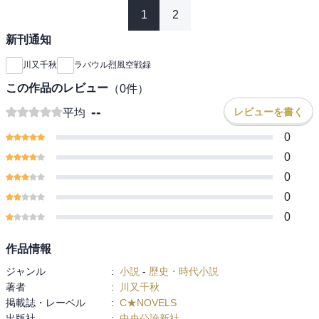
1
2
新刊通知
川又千秋
ラバウル烈風空戦録
この作品のレビュー
（
0
件）
--
レビューを書く
平均
0
0
0
0
0
作品情報
ジャンル
:
小説
-
歴史・時代小説
著者
:
川又千秋
掲載誌・レーベル
:
C★NOVELS
出版社
:
中央公論新社