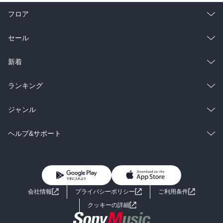
フロア
総合
コミック
セール
ラノベ
小説
総合
コミック
新着
雑誌・グラビア
ビジネス・実用
ラノベ
小説
総合
コミック
ランキング
BL・TL
雑誌・グラビア
ビジネス・実用
ラノベ
小説
総合
コミック
ジャンル
BL・TL
雑誌・グラビア
ビジネス・実用
ラノベ
小説
コミック
男性コミック
ヘルプ&サポート
BL・TL
雑誌・グラビア
ビジネス・実用
女性コミック
コミック誌
初めての方へ
ヘルプ
BL・TL
ライトノベル
男子向けラノベ
よくあるご質問
お問い合わせ
会社情報
プライバシーポリシー
ご利用条件
女子向けラノベ
小説
利用規約
クッキーの詳細