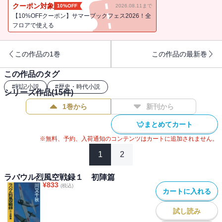
ファイアと激突。両軍ともに、南太平洋で作戦可能な空母のすべて
クーポン対象
10%OFF
2026.08.11まで
を投入した大海戦だが、その勝敗は……。
【10%OFFクーポン】サマーブックフェス2026！全
フロアで使える
この作品の1巻
この作品の最新巻
この作品のタグ
#
戦記小説
#
歴史・時代小説
シリーズ作品(
15
件)
1巻から
新刊から
まとめてカート
※無料、予約、入荷通知のコンテンツはカートに追加されません。
1
2
ラバウル烈風空戦録１ 初陣篇
¥
833
(税込)
カートに入れる
試し読み