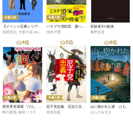
今週入荷
今週入荷
【イベント応募シリアルコード付】池田匡志出演・オーディオフォトブック「あの日」SPECIAL EDITION（音声／動画付）
ハヤブサ消防団 森へつづく道
容疑者Xの献身
池田匡志
,
七寒六温
,
konoko58
池井戸潤
,
村崎キコ
東野圭吾
4
位
5
位
6
位
今週入荷
今週入荷
今週入荷
異世界居酒屋「げん」三杯目
尼子党忠義 北近江合戦心得〈八〉
山に抱かれた家 けもの道
蝉川夏哉
,
碓井ツカサ
井原忠政
はらだみずき