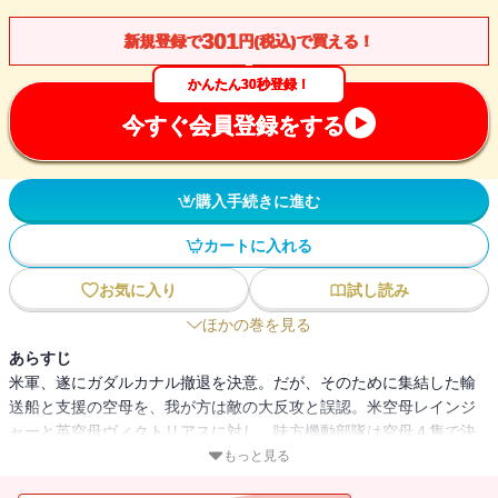
301
新規登録で
円(税込)で買える！
かんたん30秒登録！
今すぐ会員登録をする
購入手続きに進む
カートに入れる
お気に入り
試し読み
ほかの巻を見る
あらすじ
米軍、遂にガダルカナル撤退を決意。だが、そのために集結した輸
送船と支援の空母を、我が方は敵の大反攻と誤認。米空母レインジ
ャーと英空母ヴィクトリアスに対し、味方機動部隊は空母４隻で決
戦を挑む。ミッドウェーの再現を期す米英軍。その濃密な弾幕をか
もっと見る
いくぐって殺到する九九艦爆と九七艦攻。零戦も迎え撃つ英軍シー