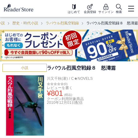
はじめて
会員登録
サインイン
検索
小説
歴史・時代小説
ラバウル烈風空戦録
ラバウル烈風空戦録８ 怒濤篇
ラバウル烈風空戦録８ 怒濤篇
小説
川又千秋(著)
/
C★NOVELS
(
0
)
レビューを書く
¥
801
(税込)
クーポン利用対象商品
2010年12月01日
配信