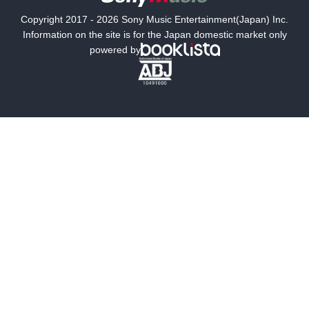
国内小説
海外小説
Copyright 2017 - 2026 Sony Music Entertainment(Japan) Inc.
ミステリー
SF
Information on the site is for the Japan domestic market only
powered by
歴史・時代小説
文学
雑誌
グラビア写真集
ボーイズラブ
ティーンズラブ
人文・思想・歴史
社会・政治・法律
ビジネス・経済
サイエンス・テクノロジー
コンピュータ・情報
くらし・家庭
料理・酒
ファッション・美容・ダイエット
ホビー&カルチャー
スポーツ・アウトドア