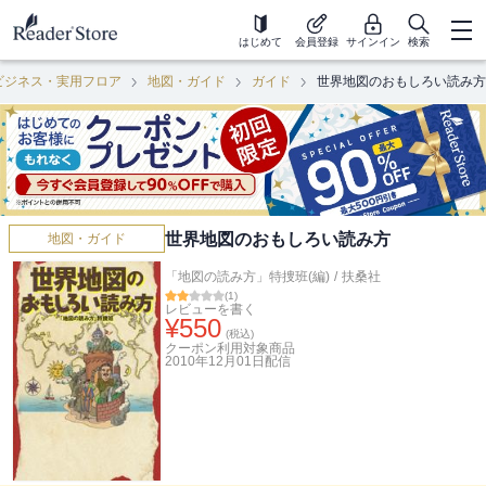
はじめて
会員登録
サインイン
検索
ビジネス・実用フロア
地図・ガイド
ガイド
世界地図のおもしろい読み方
世界地図のおもしろい読み方
地図・ガイド
「地図の読み方」特捜班(編)
/
扶桑社
(
1
)
レビューを書く
¥
550
(税込)
クーポン利用対象商品
2010年12月01日
配信