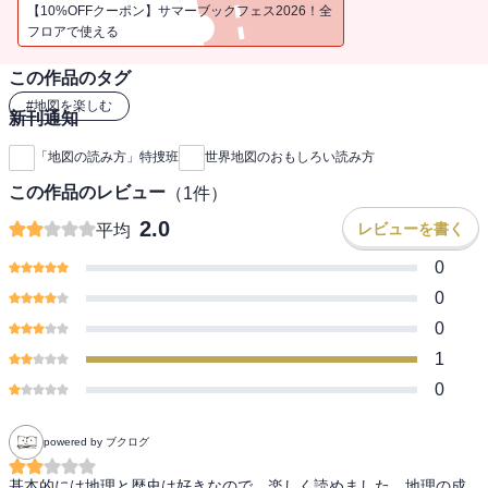
る。手軽にして奥深い、世界地図のおもしろさを本書から存分に読
【10%OFFクーポン】サマーブックフェス2026！全
み取ってほしい。
フロアで使える
この作品のタグ
#
地図を楽しむ
新刊通知
「地図の読み方」特捜班
世界地図のおもしろい読み方
この作品のレビュー
（
1
件）
2.0
レビューを書く
平均
0
0
0
1
0
powered by ブクログ
基本的には地理と歴史は好きなので、楽しく読めました。地理の成