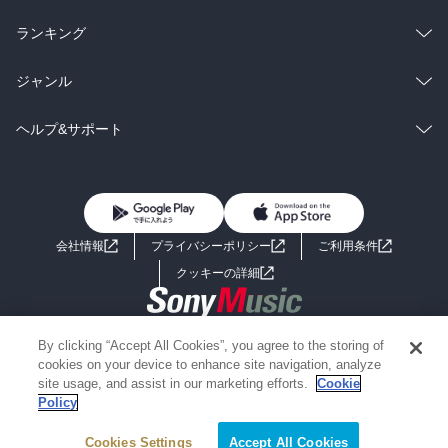
雑誌・グラビア
ビジネス・実用
ラノベ
小説
総合
コミック
ランキング
BL・TL
雑誌・グラビア
ビジネス・実用
ラノベ
小説
総合
コミック
ジャンル
BL・TL
雑誌・グラビア
ビジネス・実用
ラノベ
小説
コミック
男性コミック
ヘルプ&サポート
BL・TL
雑誌・グラビア
ビジネス・実用
女性コミック
コミック誌
初めての方へ
ヘルプ
BL・TL
ライトノベル
男子向けラノベ
よくあるご質問
お問い合わせ
会社情報
プライバシーポリシー
ご利用条件
女子向けラノベ
小説
利用規約
クッキーの詳細
国内小説
海外小説
Copyright 2017 - 2026 Sony Music Entertainment(Japan) Inc.
By clicking “Accept All Cookies”, you agree to the storing of
ミステリー
SF
Information on the site is for the Japan domestic market only
cookies on your device to enhance site navigation, analyze
powered by
site usage, and assist in our marketing efforts.
Cookie
Policy
歴史・時代小説
文学
Cookies Settings
Accept All Cookies