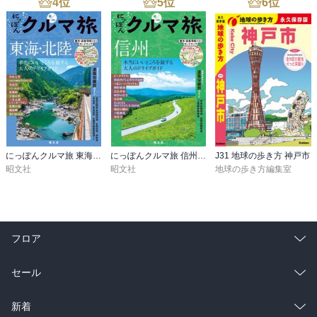
4
位
5
位
6
位
にっぽんクルマ旅 東海・北陸’26
にっぽんクルマ旅 信州’26
J31 地球の歩き方 神戸市
昭文社
昭文社
地球の歩き方編集室
フロア
総合
コミック
セール
ラノベ
小説
総合
コミック
新着