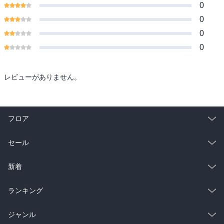
0
0
0
0
レビューがありません。
フロア
総合
コミック
セール
ラノベ
小説
総合
コミック
新着
雑誌・グラビア
ビジネス・実用
ラノベ
小説
総合
コミック
ランキング
BL・TL
雑誌・グラビア
ビジネス・実用
ラノベ
小説
総合
コミック
ジャンル