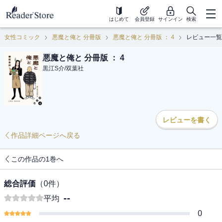
はじめて
会員登録
サインイン
検索
女性コミック
悪魔と俺と 分冊版
悪魔と俺と 分冊版 ： 4
レビュー一覧
悪魔と俺と 分冊版 ： 4
黒江S介
/
双葉社
レビューを書く
作品詳細ページへ戻る
この作品の1巻へ
総合評価
（
0
件）
--
平均
0