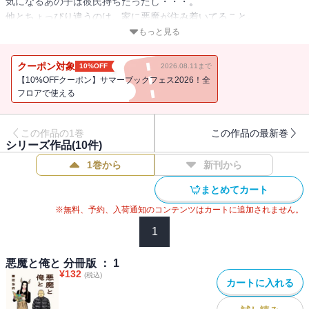
気になるあの子は彼氏持ちだったし・・・。
他とちょっぴり違うのは、家に悪魔が住み着いてること。
人間をそそのかしたり悪さをするでもなく、「プラごみは分別して
もっと見る
や」とか実家の母親みたいなことばかり言ってくる。
関西弁オカンな悪魔とフツーの成人男性の、温かくて愛おしい日
クーポン対象
10%OFF
2026.08.11まで
常。
【10%OFFクーポン】サマーブックフェス2026！全
フロアで使える
この作品の1巻
この作品の最新巻
シリーズ作品(
10
件)
1巻から
新刊から
まとめてカート
※無料、予約、入荷通知のコンテンツはカートに追加されません。
1
悪魔と俺と 分冊版 ： 1
¥
132
(税込)
カートに入れる