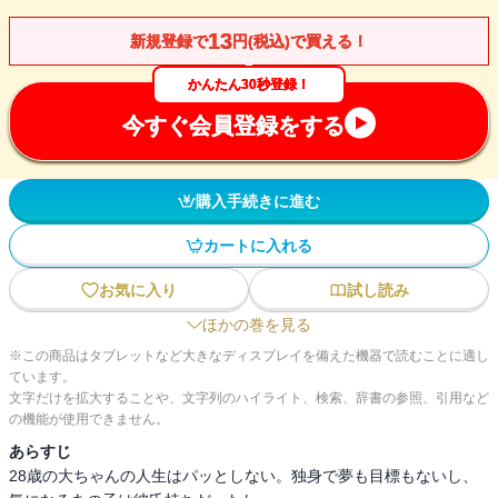
13
新規登録で
円(税込)で買える！
かんたん30秒登録！
今すぐ会員登録をする
購入手続きに進む
カートに入れる
お気に入り
試し読み
ほかの巻を見る
※この商品はタブレットなど大きなディスプレイを備えた機器で読むことに適し
ています。
文字だけを拡大することや、文字列のハイライト、検索、辞書の参照、引用など
の機能が使用できません。
あらすじ
28歳の大ちゃんの人生はパッとしない。独身で夢も目標もないし、