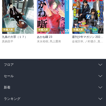
今週入荷
今週入荷
今週入荷
九条の大罪（１７）
あかね噺 23
週刊少年マガジン 2026年36・37号[2026年8月5日発売]
真鍋昌平
末永裕樹
,
馬上鷹将
金城宗幸
,
ノ村優介
,
真島ヒロ
フロア
総合
コミック
セール
ラノベ
小説
総合
コミック
新着
雑誌・グラビア
ビジネス・実用
ラノベ
小説
総合
コミック
ランキング