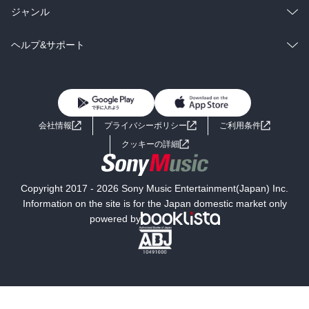
BL・TL
雑誌・グラビア
ビジネス・実用
ラノベ
小説
総合
コミック
ジャンル
BL・TL
雑誌・グラビア
ビジネス・実用
ラノベ
小説
コミック
男性コミック
ヘルプ&サポート
BL・TL
雑誌・グラビア
ビジネス・実用
女性コミック
コミック誌
初めての方へ
ヘルプ
BL・TL
ライトノベル
男子向けラノベ
よくあるご質問
お問い合わせ
会社情報
プライバシーポリシー
ご利用条件
女子向けラノベ
小説
利用規約
クッキーの詳細
国内小説
海外小説
Copyright 2017 - 2026 Sony Music Entertainment(Japan) Inc.
ミステリー
SF
Information on the site is for the Japan domestic market only
powered by
歴史・時代小説
文学
雑誌
グラビア写真集
ボーイズラブ
ティーンズラブ