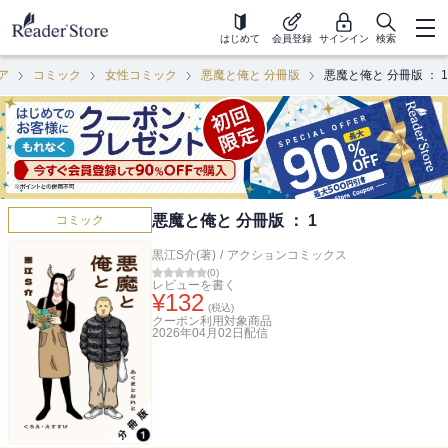
はじめて
会員登録
サインイン
検索
ア
コミック
女性コミック
悪魔と俺と 分冊版
悪魔と俺と 分冊版 ： 1
悪魔と俺と 分冊版 ： 1
コミック
黒江S介(著)
/
アクションコミックス
(
0
)
レビューを書く
¥
132
(税込)
クーポン利用対象商品
2026年04月02日
配信