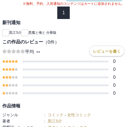
※無料、予約、入荷通知のコンテンツはカートに追加されません。
1
新刊通知
黒江S介
悪魔と俺と 分冊版
この作品のレビュー
（
0
件）
--
レビューを書く
平均
0
0
0
0
0
作品情報
ジャンル
:
コミック
-
女性コミック
著者
:
黒江S介