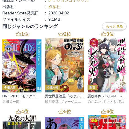
掲載誌・レーベル
:
アクションコミックス
出版社
:
双葉社
Reader Store発売日
:
2026.04.02
ファイルサイズ
:
9.1MB
同じジャンルのランキング
もっと見る
1
位
2
位
3
位
今週入荷
今週入荷
新着
ONE PIECE モノクロ版 115
異世界居酒屋「のぶ」(22)
悪役令嬢レベル99 ～私は裏ボスですが魔王ではありません～ その６
尾田栄一郎
蝉川夏哉
,
ヴァージニア二等兵
のこみ
,
転
,
七夕さとり
,
Tea
4
位
5
位
6
位