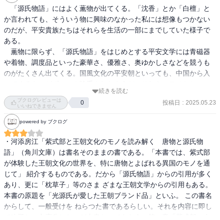
つけることが物語や当時の社会の中でどんな意味を持ちうるのかが
　「源氏物語」にはよく薫物が出てくる。「沈香」とか「白檀」と
説明されていく。

か言われても、そういう物に興味のなかった私には想像もつかない
一般向けに親しみやすい書き方がされているので、まるでカルチャ
のだが、平安貴族たちはそれらを生活の一部にまでしていた様子で
ーセンターの講座を聞いているかのようだった。

ある。

　薫物に限らず、「源氏物語」をはじめとする平安文学には青磁器
かつて『源氏物語』や『栄花物語』を読んで、衣装や調度品の描写
や着物、調度品といった豪華さ、優雅さ、奥ゆかしさなどを競うも
が延々と続くのに値を上げてしまった。

のがたくさん出てくる。国風文化の平安朝といっても、中国から入
でも、この本で、例えば唐綾の社会的評価を知ると、中宮定子の積
ってくるものがずいぶん珍重されたようだ。それらのモノたちにつ
善寺法要の衣装の豪華さが理解でき、『源氏物語』の衣配りの場面
続きを読む
いて素人向けに解説してくれるのが、河添氏のこの本だ。「源氏物
では、六条院の栄華を象徴する場面とはいえ、それに匹敵する格の
ブクログレビューは
投稿日
:
2025.05.23
0
語」等の原文や現代語訳も要所要所で適量掲載されており、平安文
いいねできません
衣装は現れないということを知ると、ちょっと見方が変わってく
学に興味はあるが敷居が高いと思っていた人にとっては良い入門書
る。

powered by ブクログ
と言えるかもしれない。
薫物に関して、源氏物語以外ではあまり特定のお香と四季を結び付
・河添房江「紫式部と王朝文化のモノを読み解く　唐物と源氏物
ける発想がないという指摘も、意外で印象に残った。

語」（角川文庫）は書名そのままの書である。「本書では、紫式部
が体験した王朝文化の世界を、特に唐物とよばれる異国のモノを通
渤海国、高麗（光源氏に「光る君」と命名するのは高麗人という設
じて」 紹介するものである。だから「源氏物語」からの引用が多く
定になっているが、著者によればそれは天子に相当する呼び名で、
あり、更に「枕草子」等のさま ざまな王朝文学からの引用もある。
帝位につく可能性を失った代償ではないかとのこと）といったネッ
本書の原題を「光源氏が愛した王朝ブランド品」といふ。 この書名
トワークについては、きっと以前自分が読んだ本にあったと思う
からして、一般受けを ねらつた書であるらしい。それを内容に即し
が、あらためて読むと面白い。

て改題し、文庫化したのが本書なのであらう。第一章「紫式部の人