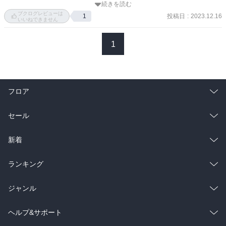
続きを読む
生と唐物」に始まり、第十六章「舶来ペットの功罪」で終はる。最
ブクログレビューは
投稿日
:
2023.12.16
1
ガラス器については、平安期には厚手で大きなものもt来ることがで
初だけは モノではなく人である。ここを読んだら、後は自由に適当
いいねできません
きたイスラムガラスと、それを模倣して宋で作られたガラスがあっ
に読めば良い。香から猫まである。実に様々である。紫式部の身の
たということで、両方とも貴重品ではあるが、源氏物語の朝顔の斎
回りは唐物、今少し広く言ふと舶来品に取り囲まれてゐたのだと知
1
院に関わる描写の美しさが印象的だった。

れる。そんな書であるが、個人的にはかういふ文体と次を予告する
これまであまり注目しなかった人物だが、すばらしくセンスのいい
やうな章の進め方には違和感を覚える。それを気にしながら読んで
人だとわかった。

ゐた。

・平安時代の唐物といつても私はほとんど知らない。ネコといつて
フロア
巻末には舶来のペットが取り上げられ、「唐猫」がフォーカスされ
も、現在のネコと同じか違ふのか、ここから分からない。 すべてが
る。

さうである。第十五章 は「王朝の紙の使いみち」である。紙がなけ
総合
コミック
セール
猫好きの一条天皇が、生まれたばかりの飼い猫の産養をしたという
れば王朝文化がかうして残つてゐるのかと思ふのだが、しかし、そ
「小右記」の記事については、ここで初めて知った。

の紙はいかなるモノでいかにして作られてゐたのか、つまり紙の使
ラノベ
小説
総合
コミック
新着
その猫ののちの姿が「枕草子」の「命婦のおとと」だったとされて
用以前の状況を私は知らない。使ふ人がゐれば作る人がゐる。平安
いた。

時代は、「平城天皇の大同年間（八 〇六〜八一〇）は朝廷の製紙所
雑誌・グラビア
ビジネス・実用
ラノベ
小説
本当かどうかはわからないが、そんなつながりがあったら楽しい。
である紙屋院（『かんやいん』とも）が、図書寮の別所として、紙
総合
コミック
ランキング
屋川のほとりに設けられ、多くの紙が生産されてい」（２３８頁）
BL・TL
たさうである。この先は書いてないが、しかし、どうやらこの時代
雑誌・グラビア
ビジネス・実用
ラノベ
小説
総合
コミック
ジャンル
にも紙屋院の紙が使はれてゐたらしい。「美しかった紙屋院の紙」
（２５１頁）にその一端が見える。国産の紙が美しかつたのなら唐
BL・TL
雑誌・グラビア
ビジネス・実用
ラノベ
小説
コミック
男性コミック
ヘルプ&サポート
物の紙はどうであつたのか。唐の紙 とは「狭義の意味では、北宋か