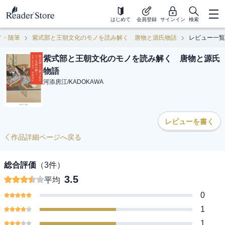
はじめて
会員登録
サインイン
検索
イ・随筆
紫式部と王朝文化のモノを読み解く 唐物と源氏物語
レビュー一覧
紫式部と王朝文化のモノを読み解く 唐物と源氏
物語
河添房江
/
KADOKAWA
レビューを書く
作品詳細ページへ戻る
総合評価
（
3
件）
3.5
平均
0
1
1