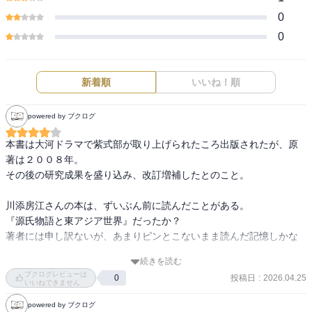
0
0
新着順
いいね！順
powered by ブクログ
本書は大河ドラマで紫式部が取り上げられたころ出版されたが、原
著は２００８年。

その後の研究成果を盛り込み、改訂増補したとのこと。

川添房江さんの本は、ずいぶん前に読んだことがある。

『源氏物語と東アジア世界』だったか？

著者には申し訳ないが、あまりピンとこないまま読んだ記憶しかな
い。

続きを読む
ブクログレビューは
投稿日
:
2026.04.25
0
が、本書は面白く読むことができた。

いいねできません
「唐物」（当時の輸入品）をキーワードに、それを持つこと、身に
powered by ブクログ