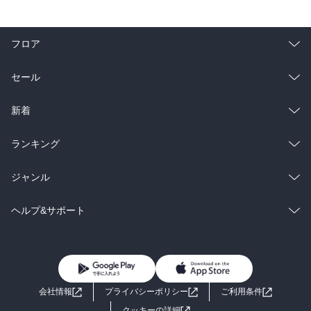
フロア
総合
コミック
セール
ラノベ
小説
総合
コミック
新着
雑誌・グラビア
ビジネス・実用
ラノベ
小説
総合
コミック
ランキング
BL・TL
雑誌・グラビア
ビジネス・実用
ラノベ
小説
総合
コミック
ジャンル
BL・TL
雑誌・グラビア
ビジネス・実用
ラノベ
小説
コミック
男性コミック
ヘルプ&サポート
BL・TL
雑誌・グラビア
ビジネス・実用
女性コミック
コミック誌
初めての方へ
ヘルプ
BL・TL
ライトノベル
男子向けラノベ
よくあるご質問
お問い合わせ
会社情報
プライバシーポリシー
ご利用条件
女子向けラノベ
小説
利用規約
クッキーの詳細