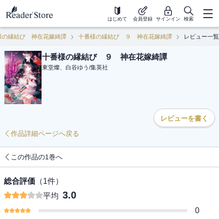
はじめて
会員登録
サインイン
検索
様の縁結び 神在花嫁綺譚
十番様の縁結び ９ 神在花嫁綺譚
レビュー一覧
十番様の縁結び ９ 神在花嫁綺譚
東堂燦、白谷ゆう
/
集英社
レビューを書く
作品詳細ページへ戻る
この作品の1巻へ
総合評価
（
1
件）
3.0
平均
0