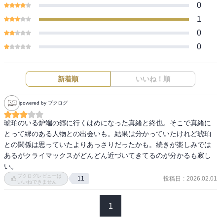
0
1
0
0
新着順
いいね！順
powered by ブクログ
琥珀のいる炉端の郷に行くはめになった真緒と終也。そこで真緒に
とって縁のある人物との出会いも。結果は分かっていたけれど琥珀
との関係は思っていたよりあっさりだったかも。続きが楽しみでは
あるがクライマックスがどんどん近づいてきてるのが分かるも寂し
い。
ブクログレビューは
投稿日
:
2026.02.01
11
いいねできません
1