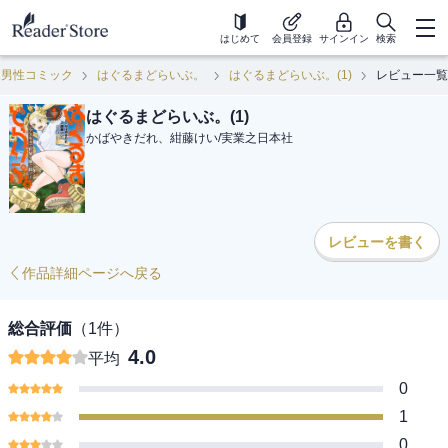
はじめて
会員登録
サインイン
検索
男性コミック
はぐるまどらいぶ。
はぐるまどらいぶ。(1)
レビュー一覧
はぐるまどらいぶ。(1)
かばやきだれ、紺藤けい
/
実業之日本社
レビューを書く
作品詳細ページへ戻る
総合評価
（
1
件）
4.0
平均
0
1
0