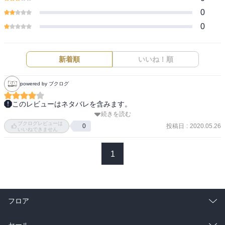
0
0
新着順
いいね！順
powered by ブクログ
このレビューはネタバレを含みます。
続きを読む
結構お話しがweb版(書籍版未読)と変わっている。

ブクログレビューは
投稿日
:
2020.05.26
0
いいねできません
時限石とアナライズカードの登場が早いせいで、両親が話しを聞か
ないせっかちさんに見えるかもしれない。まぁ話しの展開を早くす
1
るためしょうがないのかもしれない。

ただ、100点の娘の髪の色と瞳の色の件は、省かないでほしかったな
ぁ。あそこは両親の愛情がすごく感じられるところなのに。

フロア
概念結合する前に、スケイルスケーターの原型を使ってるけど、ア
総合
コミック