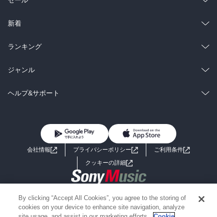
セール
シストなしで、場所に追いつくのは難しいのでは？

いや、森の中ならともかく、街道で障害物がなくある程度整地され
ているなら、原始的な歯車状態でもなんとかなるのか？んー

ラノベ
小説
総合
コミック
新着
ベッドを落とした件が省かれて、ストーンスタンプで一緒に起こし
雑誌・グラビア
ビジネス・実用
ラノベ
小説
総合
コミック
ランキング
ている。ベッドでなくても成り立ちはするが、日常生活内での行動
に対する、クラウンギアの思考方法を考えると、残して欲しかった
BL・TL
雑誌・グラビア
ビジネス・実用
ラノベ
小説
総合
コミック
ジャンル
ところ。ストーンスタンプと岩でわざわざ名称を分けたりとか、ク
ラウンが気にしてたところだったからこそね。

BL・TL
雑誌・グラビア
ビジネス・実用
ラノベ
小説
コミック
男性コミック
ヘルプ&サポート
あと猫のエピソードが追加されている。子供3人組との関連を深める
BL・TL
雑誌・グラビア
ビジネス・実用
女性コミック
コミック誌
初めての方へ
ヘルプ
ためだと思うけど、クマに対する注意がない。これだと後悔が生ま
れにくくくないか？まぁ2話までしか読んでないのでわからないけ
BL・TL
ライトノベル
男子向けラノベ
よくあるご質問
お問い合わせ
ど。

会社情報
プライバシーポリシー
ご利用条件
女子向けラノベ
小説
追記

利用規約
クッキーの詳細
1年以上たってから2話以降を読んだので、いい具合に前の忘れてて
あまり違和感なく読める。
国内小説
海外小説
Copyright 2017 - 2026 Sony Music Entertainment(Japan) Inc.
By clicking “Accept All Cookies”, you agree to the storing of
ミステリー
SF
Information on the site is for the Japan domestic market only
cookies on your device to enhance site navigation, analyze
powered by
site usage, and assist in our marketing efforts.
Cookie