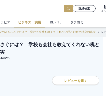
詳細検索
はじ
グラビア
ビジネス
・実用
BL・TL
タテヨミ
フの穴をふさぐには？ 学校も会社も教えてくれない税とお金と社会の真実
レ
さぐには？ 学校も会社も教えてくれない税と
実
OKAWA
レビューを書く