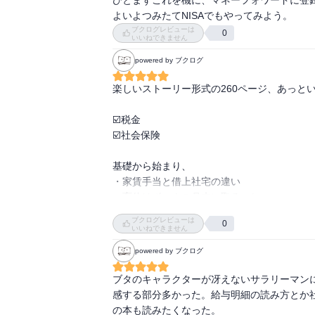
よいよつみたてNISAでもやってみよう。
ブクログレビューは
0
いいねできません
powered by ブクログ
楽しいストーリー形式の260ページ、あっとい
☑️税金

☑️社会保険

基礎から始まり、

・家賃手当と借上社宅の違い

・育休はボーナス月末に取るべし

など深いところまで解説。

ブクログレビューは
0
いいねできません
そして

powered by ブクログ
☑️家計改善

ブタのキャラクターが冴えないサラリーマン
☑️クレカのリボ払い

感する部分多かった。給与明細の読み方とか
☑️ネット詐欺や悪徳商法

の本も読みたくなった。