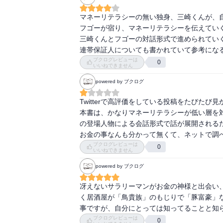
マネーリテラシーの無い独身、三崎くんが、
フゴーが宿り、マネーリテラシーを伝えていく
三崎くんとフゴーの対話形式で進められていく
連帯保証人についても書かれていて参考にな
ブクログレビューは
0
いいねできません
powered by ブクログ
Twitterで高評価をしている投稿をたびた
本書は、かなりマネーリテラシーが低い層を
の登場人物による会話形式で話が展開されるた
お金の事なんも分かって無くて、ネットで調
ブクログレビューは
0
いいねできません
powered by ブクログ
冴えないサラリーマンがお金の神様と出会い
く居酒屋が「鳥貴族」のもじりで「豚富豪」
事ですが、自分にとっては知ってることと知
ブクログレビューは
0