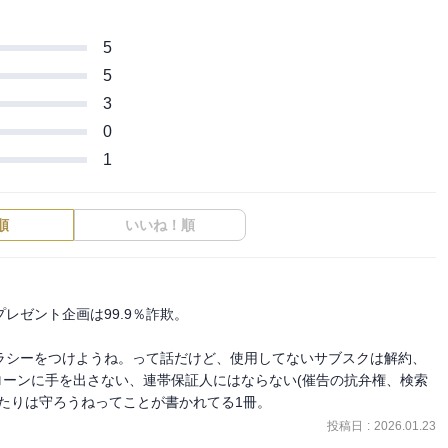
5
5
3
0
1
順
いいね！順
レゼント企画は99.9％詐欺。

ラシーをつけようね。って話だけど、使用してないサブスクは解約、
ローンに手を出さない、連帯保証人にはならない(催告の抗弁権、検索
たりは守ろうねってことが書かれてる1冊。
投稿日
:
2026.01.23