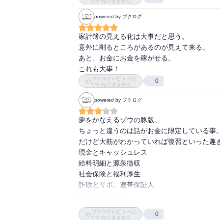
いいねできません
powered by ブクログ
家計簿の見える化は大事だと思う。

意外に削るところがあるのが見えて来る。

あと、お金にお金を稼がせる。

これも大事！
ブクログレビューは
0
いいねできません
powered by ブクログ
夢をかなえるゾウの豚版。

ちょっと違うのは話がお金に限定している事
だけど大筋がわかっていれば復習といった趣き
現金とキャッシュレス

給料明細と源泉徴収

社会保険と福利厚生

詐欺とリボ、連帯保証人

家計の見える化

資産運用

ブクログレビューは
0
ふるさと納税

いいねできません