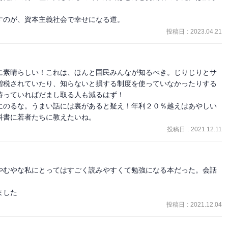
すのが、資本主義社会で幸せになる道。
溢れているが、資産を守る方法で基本的かつ具体的、そして読みやす
投稿日
:
2023.04.21
MLM勧誘の例は日常茶飯事であるからこそ、知らない人には知ってお
に素晴らしい！これは、ほんと国民みんなが知るべき。じりじりとサ
増税されていたり、知らないと損する制度を使っていなかったりする
できたし、株式投資のざっくりした学びを得ることができた。

っていればだまし取る人も減るはず！

にのるな。うまい話には裏があると疑え！年利２０％越えはあやしい
科書に若者たちに教えたいね。
投稿日
:
2021.12.11
やむやな私にとってはすごく読みやすくて勉強になる本だった。会話
ました
投稿日
:
2021.12.04