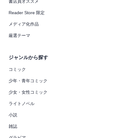
書店員オススメ
Reader Store 限定
メディア化作品
厳選テーマ
ジャンルから探す
コミック
少年・青年コミック
少女・女性コミック
ライトノベル
小説
雑誌
グラビア