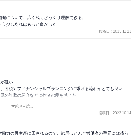
識について、広く浅くざっくり理解できる。

もう少しあればもっと良かった
投稿日
:
2023.11.21
゙低い

節税やフィナンシャルプランニングに繋げる流れがとても良い

今風の詐欺の紹介などに作者の愛を感じた

続きを読む
投稿日
:
2023.10.14
のワンストップ特例制度の紹介があっていいんじゃあないかと思う

労働力の再生産に回されるので、結局ほとんど労働者の手元には残ら