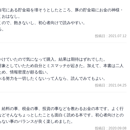
自宅にある貯金箱を壊そうとしたところ、豚の貯金箱にお金の神様・
おはなし。

ので、飽きないし、初心者向けで読みやすい。

る。
投稿日
:
2021.07.12
び見かけていたので気になって購入。結果は期待はずれでした。

対象としていたため自分とミスマッチが起きた。加えて、本書は二人
め、情報密度が頗る低い。

べる努力を一切したくないって人なら、読んでみてもよい。
投稿日
:
2021.04.25
、給料の事、税金の事、投資の事などを教わるお金の本です。よく行
などそんなちょっとしたことも面白く読める本です。初心者向けとの
らない事のバランスが良く楽しめました。
投稿日
:
2020.09.08