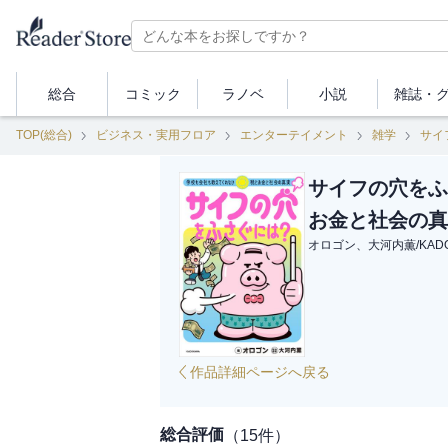
総合
コミック
ラノベ
小説
雑誌・
TOP(総合)
ビジネス・実用フロア
エンターテイメント
雑学
サイ
サイフの穴をふ
お金と社会の真
オロゴン、大河内薫
/
KAD
作品詳細ページへ戻る
総合評価
（
15
件）