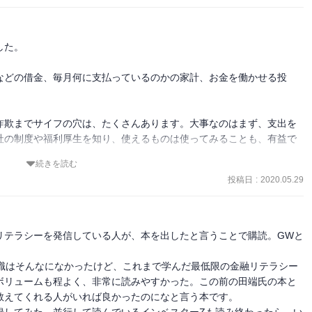
た。

などの借金、毎月何に支払っているのかの家計、お金を働かせる投
詐欺までサイフの穴は、たくさんあります。大事なのはまず、支出を
社の制度や福利厚生を知り、使えるものは使ってみることも、有益で
続きを読む
投稿日
:
2020.05.29
金融リテラシーを発信している人が、本を出したと言うことで購読。GWと
知識はそんなになかったけど、これまで学んだ最低限の金融リテラシー
ボリュームも程よく、非常に読みやすかった。この前の田端氏の本と
えてくれる人がいれば良かったのになと言う本です。

録してみた。並行して読んでいるインベスターZも読み終わったら、い