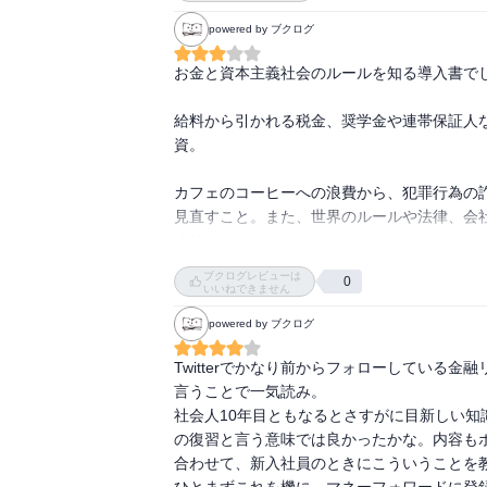
マルチ商法
powered by ブクログ
お金と資本主義社会のルールを知る導入書でし
給料から引かれる税金、奨学金や連帯保証人
資。

カフェのコーヒーへの浪費から、犯罪行為の
見直すこと。また、世界のルールや法律、会
すぞ。
ブクログレビューは
0
いいねできません
powered by ブクログ
Twitterでかなり前からフォローしている
言うことで一気読み。

社会人10年目ともなるとさすがに目新しい
の復習と言う意味では良かったかな。内容も
合わせて、新入社員のときにこういうことを教
ひとまずこれを機に、マネーフォワードに登