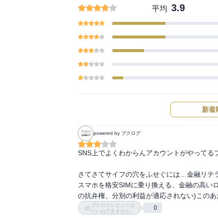
3.9
平均
新着
powered by ブクログ
SNS上でよくわからんアカウントがやってるプ
さてさてサイフの穴をふせぐには…金融リテ
スマホを格安SIMに乗り換える、金融の高い
の抗弁権、分別の利益が適応されない)このあ
ブクログレビューは
0
いいねできません