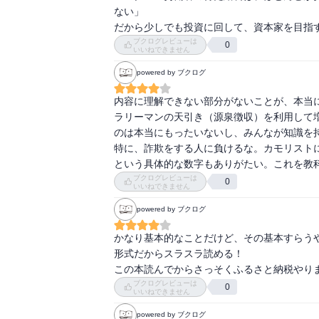
ない」

だから少しでも投資に回して、資本家を目指
カネを増やす方法に関しては無尽蔵に情報が
ブクログレビューは
0
い指南書は当書が初めて。

いいねできません
powered by ブクログ
SNSを利用した詐欺やハニートラップによる
いてほしい情報。

内容に理解できない部分がないことが、本当
ラリーマンの天引き（源泉徴収）を利用して
自分自身も連帯保証人の法的な効果を知ることが
のは本当にもったいないし、みんなが知識を持
特に、詐欺をする人に負けるな。カモリスト
ぜひとも他人に紹介したい一冊。
という具体的な数字もありがたい。これを教
ブクログレビューは
0
いいねできません
powered by ブクログ
かなり基本的なことだけど、その基本すらう
形式だからスラスラ読める！

この本読んでからさっそくふるさと納税やり
ブクログレビューは
0
いいねできません
powered by ブクログ