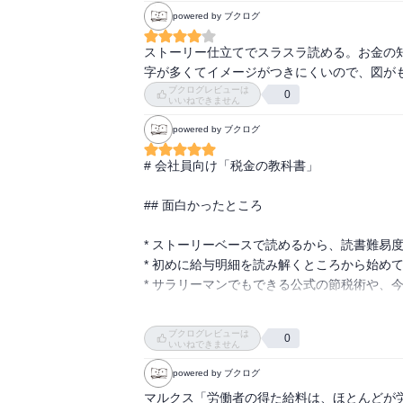
powered by ブクログ
ストーリー仕立てでスラスラ読める。お金の知
字が多くてイメージがつきにくいので、図が
ブクログレビューは
0
いいねできません
powered by ブクログ
# 会社員向け「税金の教科書」

## 面白かったところ

* ストーリーベースで読めるから、読書難易度か
* 初めに給与明細を読み解くところから始めて、
* サラリーマンでもできる公式の節税術や、
## 微妙だったところ

ブクログレビューは
0
いいねできません
* サラリーマン向けであるため、ふるさと納税
powered by ブクログ
マルクス「労働者の得た給料は、ほとんどが
## 感想
