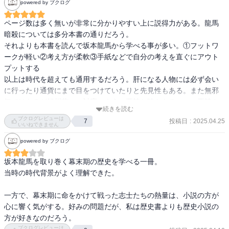
なのか、それとも薩摩藩説や土佐藩説など味方に殺されたのか。こ
powered by ブクログ
れらについてもむしろ龍馬は殺されやすい宿場に逗留し、目立ちや
すい行動を数多くしていた部分に原因があるとも考えられる。

ページ数は多く無いが非常に分かりやすい上に説得力がある。龍馬
暗殺については多分本書の通りだろう。

龍馬が現代に生きていたら、恐らくはTwitterなどのソーシャルメデ
それよりも本書を読んで坂本龍馬から学べる事が多い。①フットワ
ィアをまめに更新し、自身がどこにいて何をしているのかを事細か
ークが軽い②考え方が柔軟③手紙などで自分の考えを直ぐにアウト
にアピールするような自己顕示欲とオープンさを発揮したことだろ
プットする

う。それが周囲との軋轢や争いごとを生み時には炎上といった事態
以上は時代を超えても通用するだろう。肝になる人物には必ず会い
も辞さないベンチャー社長といった感じではないか。
に行ったり通貨にまで目をつけていたりと先見性もある。また無邪
気ではあるが紀州藩への対応のように悪辣な時もある。この悪辣さ
続きを読む
は関わりたくは無いが味方にしたら大きいだろうと思える。
ブクログレビューは
投稿日
:
2025.04.25
7
いいねできません
powered by ブクログ
坂本龍馬を取り巻く幕末期の歴史を学べる一冊。

当時の時代背景がよく理解できた。

一方で、幕末期に命をかけて戦った志士たちの熱量は、小説の方が
心に響く気がする。好みの問題だが、私は歴史書よりも歴史小説の
方が好きなのだろう。
ブクログレビューは