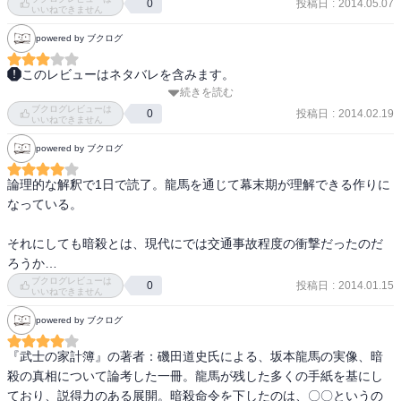
投稿日
:
2014.05.07
0
誰に暗殺されたのか、その黒幕はだれか・・・ここには何も謎はな
いいねできません
いと言い切る。大河ドラマに出ておりますね。
powered by ブクログ
このレビューはネタバレを含みます。
続きを読む
2014.1.31～2.11 読了

ブクログレビューは
龍馬暗殺犯を従来からの本命・見廻組であることをを古文書から検
投稿日
:
2014.02.19
0
いいねできません
証、同時に傍説に根拠がないことを証明している。
powered by ブクログ
論理的な解釈で1日で読了。龍馬を通じて幕末期が理解できる作りに
なっている。

それにしても暗殺とは、現代にでは交通事故程度の衝撃だったのだ
ろうか…
ブクログレビューは
投稿日
:
2014.01.15
0
いいねできません
powered by ブクログ
『武士の家計簿』の著者：磯田道史氏による、坂本龍馬の実像、暗
殺の真相について論考した一冊。龍馬が残した多くの手紙を基にし
ており、説得力のある展開。暗殺命令を下したのは、〇〇というの