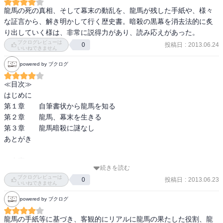
龍馬の死の真相、そして幕末の動乱を、龍馬が残した手紙や、様々
な証言から、解き明かして行く歴史書。暗殺の黒幕を消去法的に炙
り出していく様は、非常に説得力があり、読み応えがあった。
ブクログレビューは
投稿日
:
2013.06.24
0
いいねできません
powered by ブクログ
≪目次≫

はじめに

第１章　　自筆書状から龍馬を知る

第２章　　龍馬、幕末を生きる

第３章　　龍馬暗殺に謎なし

あとがき

≪内容≫

続きを読む
『武士の家計簿』の磯田先生の本。磯田先生がとても信頼できるの
ブクログレビューは
投稿日
:
2013.06.23
0
は、文献をきちんと読みこんでいるから。龍馬の生き方、その暗殺
いいねできません
の謎ともに、わかりやすく書かれています（謎の解読は読んでから
powered by ブクログ
にしてください）。元本は２０１０年刊のものですが、文庫になっ
て手に取りやすいので、幕末ファンの方は是非！。龍馬の魅力は少
龍馬の手紙等に基づき、客観的にリアルに龍馬の果たした役割、龍