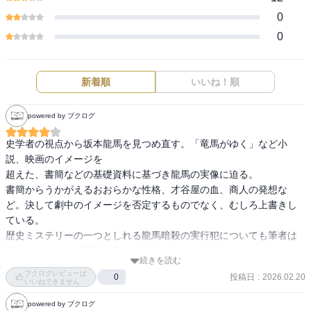
0
0
新着順
いいね！順
powered by ブクログ
史学者の視点から坂本龍馬を見つめ直す。「竜馬がゆく」など小
説、映画のイメージを

超えた、書簡などの基礎資料に基づき龍馬の実像に迫る。

書簡からうかがえるおおらかな性格、才谷屋の血、商人の発想な
ど。決して劇中のイメージを否定するものでなく、むしろ上書きし
ている。

歴史ミステリーの一つとしれる龍馬暗殺の実行犯についても筆者は
謎はないとして、回答を出している。

続きを読む
特に「竜馬がゆく」読者には楽しめる一冊であろう。
ブクログレビューは
投稿日
:
2026.02.20
0
いいねできません
powered by ブクログ