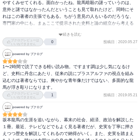
やすくみせてくれる。面白かったね。龍馬暗殺の謎っていうのは、
意外と謎ではなかったんだということも見て取れたけど、同時にそ
れはこの著者の主張でもある。ちがう意見の人もいるのだろうな、
専門家の中にも。まぁここで提示された史料と論の組立から考える
と、著者の論旨は明解だと思うけど。
続きを読む
ブクログレビューは
投稿日
:
2020.05.27
0
いいねできません
powered by ブクログ
1〜2時間で読了できる軽い読み物。ですます調は少し気になるけ
ど、史料に丹念にあたり、従来の説にプラスアルファの視点を組み
込むのは著者ならでは。爽やかな青年像だけではない、多面的な龍
馬が浮き彫りになります。
ブクログレビューは
投稿日
:
2019.05.21
1
いいねできません
powered by ブクログ
坂本龍馬の生涯を追いながら、幕末の社会、経済、政治を解説した
１冊。最近、テレビなどでもよく見る著者だが、史実を丁寧に押さ
えつつ歴史を解説してくれるので納得がいく。また、史実を踏まえ