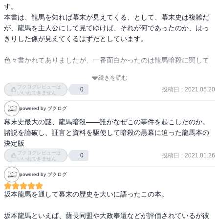
す。

本書は、龍馬を知れば幕末が見えてくる、として、幕末史は複雑だ
が、龍馬を主人公にして見てゆけば、それが何であったのか、はっ
きりした像が見えてくるはずだとしています。

色々書かれてありましたが、一番面白かったのは龍馬暗殺に関して
ですね。

続きを読む
新選組黒幕説とか色々あるようですが、磯田先生が現存する史料か
ブクログレビューは
投稿日
:
2021.05.20
0
ら虚心坦懐に調べれば下手人は見回組で、指示を出したのは会津藩
いいねできません
幹部だということです。

powered by ブクログ
幕末史最大の謎、龍馬暗殺――誰がなぜこの事件を起こしたのか。
他に興味を惹かれたのは、紀州藩船明光丸と海援隊のいろは丸が衝
諸説を論破し、証言と資料を駆使して暗殺の黒幕に迫った龍馬本の
突して沈没した「いろは丸」事件で、龍馬が紀州藩との交渉に際し
決定版
鉄砲類も乗せていたと「はったり（嘘）」を言って巨額の賠償金を
ブクログレビューは
投稿日
:
2021.01.26
0
ぶんどったことですね。

いいねできません
龍馬には褒められない一面もあったということです。
powered by ブクログ
坂本龍馬を通して幕末の歴史を大いに語ったこの本。

坂本龍馬といえば、薩長同盟や大政奉還などが評価されているが彼