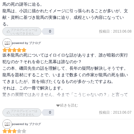
しも変わってませんから…。
馬の死の謎等に迫る。

龍馬は、小説に描かれたイメージに引っ張られることが多いが、文
献・資料に基づき龍馬の実像に迫り、成程という内容になってい
る。
ブクログレビューは
投稿日
:
2013.06.08
0
いいねできません
powered by ブクログ
坂本龍馬の死についてはイロイロな話があります、誰が暗殺の実行
犯なのか？それを命じた黒幕は誰なのか？

この本、磯田先生の話を理解して、長年の疑問が解決しそうです。

龍馬を題材にすることで、いままで数多くの作家が龍馬の死を描い
てきましたが、首を傾げたくなるものが多かったですよね。

それは、この一冊で解決します。

驚きの展開ではありません、今まで「こうじゃないの？」と言って
いた展開の箔押しです。

続きを読む
その他にも、この本からは龍馬の周りにいた人間たちの真の姿、そ
ブクログレビューは
投稿日
:
2013.06.07
0
して「とってもやっかいな龍馬」を感じられます。
いいねできません
powered by ブクログ