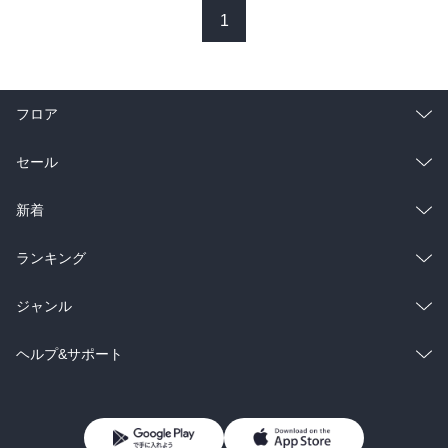
1
また、ラストまで一気に引き込まれる龍馬暗殺の謎解き。

作者はもはや当時の資料が次から次へと明らかにされており、謎で
も何でもないという。

たしかに、当時の資料、証言、状況証拠を駆使して解かれていく謎
フロア
を前にこれまでワクワクしていたモノが次第に薄れていく。

最後に作者はこう締めている。

総合
コミック
セール
「龍馬ほどの人物が殺されたのだから、その犯人はできるだけ大物
であって欲しい。あるいは何かとてつもない大きな陰謀が事件の裏
ラノベ
小説
総合
コミック
新着
にあって欲しい。そういう龍馬に対する敬意の念に発した「願望」
が我々の中にあるのかもしれません。」

雑誌・グラビア
ビジネス・実用
ラノベ
小説
総合
コミック
ランキング
はい、すいません。仰るとおりです。だから真実を知りたくともで
BL・TL
雑誌・グラビア
ビジネス・実用
ラノベ
小説
総合
コミック
ジャンル
きれば謎は謎のままトンデモな論説でこれからもずっと歴史ロマン
を追い続けたい。これが、一読者の願望なのです…(^^;)ハハハ。
BL・TL
雑誌・グラビア
ビジネス・実用
ラノベ
小説
コミック
男性コミック
ヘルプ&サポート
BL・TL
雑誌・グラビア
ビジネス・実用
女性コミック
コミック誌
初めての方へ
ヘルプ
BL・TL
ライトノベル
男子向けラノベ
よくあるご質問
お問い合わせ