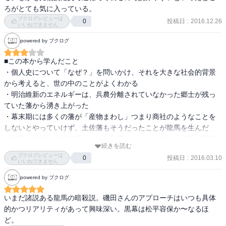
ろがとても気に入っている。
て書く本が面白い。

ブクログレビューは
投稿日
:
2016.12.26
0
いいねできません
これからも、トリビア集みたいな手抜きの本を書くより、磯田なら
powered by ブクログ
ではの切り口の本を期待したい。
■この本から学んだこと

・個人史について「なぜ？」を問いかけ、それを大きな社会的背景
から考えると、世の中のことがよくわかる

・明治維新のエネルギーは、兵農分離されていなかった郷士が残っ
ていた藩から湧き上がった

・幕末期には多くの藩が「産物まわし」つまり商社のようなことを
しないとやっていけず、土佐藩もそうだったことが龍馬を生んだ

・龍馬の業績は大政奉還よりも、海軍をつくり、個人の海軍で幕府
続きを読む
の海軍をやぶったこと

ブクログレビューは
投稿日
:
2016.03.10
0
・龍馬の才は、政治的変動を商業に転換すること

いいねできません
・龍馬暗殺は会津藩が見廻り組に命じたもの
powered by ブクログ
いまだ諸説ある龍馬の暗殺説。磯田さんのアプローチはいつも具体
的かつリアリティがあって興味深い。黒幕は松平容保か〜なるほ
ど。