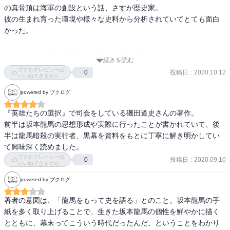
の真骨頂は海軍の創設という話、さすが歴史家。

彼の生まれ育った環境や様々な史料から分析されていてとても面白
かった。

彼の為人を自筆の手紙から分析した第一章。

続きを読む
龍馬を中心とした幕末の流れを把握できる第二章。

ブクログレビューは
投稿日
:
2020.10.12
0
そして龍馬暗殺の黒幕に迫る第三章。

いいねできません
powered by ブクログ
幕末はややこしいけど面白い、それを実感できる本でした。
『英雄たちの選択』で司会をしている磯田道史さんの著作。

前半は坂本龍馬の思想形成や実際に行ったことが書かれていて、後
半は龍馬暗殺の実行者、黒幕を資料をもとに丁寧に解き明かしてい
て興味深く読めました。
ブクログレビューは
投稿日
:
2020.09.10
0
いいねできません
powered by ブクログ
著者の意図は、「龍馬をもって史を語る」とのこと。坂本龍馬の手
紙を多く取り上げることで、生きた坂本龍馬の個性を鮮やかに描く
とともに、幕末ってこういう時代だったんだ、ということをわかり