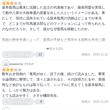
坂本龍馬は幕末に活躍した志士の代表格であり、薩長同盟を実現し
て船中八策や大政奉還の原案を出した人というイメージがある。果
たして、現代に流布されている坂本龍馬の功績はどこまでが本当
で、どこまでが司馬遼太郎などのフィクションによって作られたも
のなのだろうか。そして、誰がなぜ龍馬を暗殺したのか。

気鋭の歴史学者によって、龍馬の手紙など実存する資料を丹念に調
査した結果、シンプルな龍馬像が浮かび上がってくる。そもそも、
続きを読む
龍馬は姉などに宛てた手紙が数多く残っている。筆まめかつ、自身
ブクログレビューは
投稿日
:
2025.11.22
11
の考えや恋愛までも開けっ広げに書いている。だからこそ後世の
いいねできません
人々は龍馬を扱いやすいし、様々な創作が生まれる余地がある。

powered by ブクログ
一方で龍馬の功績については慎重な評価が必要である。薩長同盟や
数年おき恒例の「竜馬がゆく」読了の後、続けて読みました。事実
大政奉還のような出来事については、歴史の流れとして不可避の状
を論理的に整理して、淡々と諭されると、その説得力たるや。英雄
況になっておりそこに龍馬の働きが活きたとは考えづらい。しかし
視など余計なものは取り払って、シンプルに見えてくる坂本龍馬に
実質的に日本初の海軍であった海援隊の設立については、むしろも
も、しっかり魅力はある。

っと評価されても良い。

とても読みやすく、さすが磯田先生。
ブクログレビューは
投稿日
:
2025.11.04
0
いいねできません
誰が龍馬を殺したのか。新選組や京都見廻組といった幕府側の暗殺