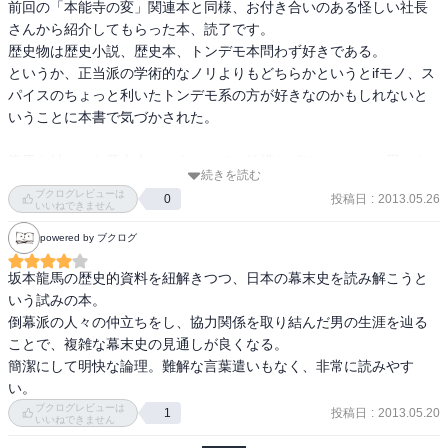
前回の「本能寺の変」関連本と同様、お付き合いのある怪しい社長
さんから紹介してもらった本、読了です。

歴史物は歴史小説、歴史本、トンデモ本問わず好きである。

というか、正当派の学術的なノリよりもどちらかというとifモノ、ス
パイスのちょっと利いたトンデモ系の方が好きなのかもしれないと
いうことに本書で気づかされた。

龍馬を軸とした幕末史ということで、結構なボリュームかと思いき
続きを読む
や索引含めても231ページしかないので結構さらっと読み終えた。

ブクログレビューは
投稿日
:
2013.05.26
0
『龍馬』という人物が如何にしてできあがったかから、幕末の活
いいねできません
躍、そして暗殺の真実と一通りの作者が史実を客観的に分析してい
powered by ブクログ
った上で龍馬像が浮かび上がる。

坂本龍馬の歴史的資料を紐解きつつ、日本の幕末史を読み解こうと
なにより新鮮だったのは、亀山社中・海援隊の位置づけだった。

いう試みの本。

従来、日本で初めての株式会社とか薩長土をつなぐ武器商人とかど
倒幕派の人々の仲立ちをし、協力関係を取り結んだ男の生涯を辿る
ちらかというと経済的な位置づけがなされていたこの両組織を「海
ことで、複雑な幕末史の見通しが良くなる。

軍」それも私的な海軍としてとらえ、その功績を史実から整理して
簡潔にして明快な論理。難解な言葉遣いもなく、非常に読みやす
いくくだりは新鮮であり、当時列強諸国が何のために国力を集中さ
い。
せる必要があったのか？また、幕末の日本でなぜ神戸操練所に佐
ブクログレビューは
投稿日
:
2013.05.20
1
いいねできません
幕・尊皇を問わず人材が集められていたのか？の謎が一気に晴らさ
れる点が秀逸である。
