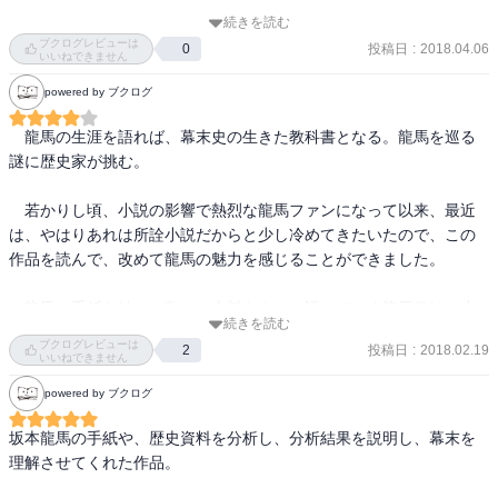
れたとぼくは勘ぐっています。

続きを読む
これ敵対している側に読まれたら不味いじゃんって内容もバンバン
ブクログレビューは
投稿日
:
2018.04.06
0
書いちゃってて、著者もいうように自分は死なないという根拠のな
いいねできません
だって、彼ほどフットワークが良く、各方面との顔が利く人物はと
い自信と奔放であけすけな性格が調書でもあるけど短所でもあり寿
powered by ブクログ
ても利用価値があったからです。

命を縮めたんだろうな。

　龍馬の生涯を語れば、幕末史の生きた教科書となる。龍馬を巡る
こういうことを言うと、龍馬フリークから総攻撃されてしまうでし
第三章は龍馬の暗殺について様々な説を手紙とその他の資料などを
謎に歴史家が挑む。

ょうが、使い走り、あるいはメッセンジャーボーイだったんじゃな
用いて分析し、結論を出している。

いかと思うのです。

　若かりし頃、小説の影響で熱烈な龍馬ファンになって以来、最近
この本が出た後だと思うけど、一度テレビで著者と同じ説を取って
は、やはりあれは所詮小説だからと少し冷めてきたいたので、この
・・・・・・・・

るのを見た覚えがあるな。　NHKだったかな？
作品を読んで、改めて龍馬の魅力を感じることができました。

磯田道史先生は流石にそこまで言わないけれど、坂本竜馬という人
　龍馬の手紙を始め、数々の史料をもとに語っていく龍馬像は、小
物の評価のされ方はちょっと違うのではないかとこの本で書いてい
続きを読む
説とは違った冷静な視点で龍馬に迫ることができました。

ます。

ブクログレビューは
投稿日
:
2018.02.19
2
いいねできません
　龍馬暗殺の真犯人説も説得力があり、自分もこの著者の考え方に
まさしくぼくと同意見・・・・と心強く思ったのですが、そこはそ
powered by ブクログ
納得しました。

れ歴史の専門家ですから、そんな言い方はしません。

坂本龍馬の手紙や、歴史資料を分析し、分析結果を説明し、幕末を
　自分の中で龍馬の存在がまた少し大きくなりました。
理解させてくれた作品。

それより、彼を評価すべき点は、ういう政治思想ではなく、海運ビ
ジネスに於いてだと喝破しているのです。
