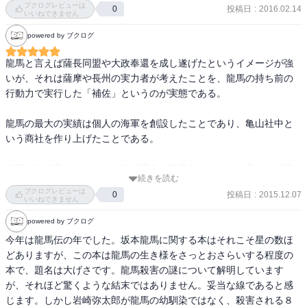
ブクログレビューは
投稿日
:
2016.02.14
0
いいねできません
powered by ブクログ
龍馬と言えば薩長同盟や大政奉還を成し遂げたというイメージが強
いが、それは薩摩や長州の実力者が考えたことを、龍馬の持ち前の
行動力で実行した「補佐」というのが実態である。

龍馬の最大の実績は個人の海軍を創設したことであり、亀山社中と
いう商社を作り上げたことである。

龍馬は政治家というよりも政治現象を事業化することに長けた「商
続きを読む
人」であった。

ブクログレビューは
投稿日
:
2015.12.07
0
いいねできません
powered by ブクログ
今年は龍馬伝の年でした。坂本龍馬に関する本はそれこそ星の数ほ
龍馬暗殺にはいまだに様々な諸説が飛び交っているが実はそれほど
どありますが、この本は龍馬の生き様をさっとおさらいする程度の
謎はない。

本で、題名は大げさです。龍馬殺害の謎について解明しています
が、それほど驚くような結末ではありません。妥当な線であると感
実行犯は京都見廻り組であり、その実行を指示した黒幕は会津藩の
じます。しかし岩崎弥太郎が龍馬の幼馴染ではなく、殺害される８
松平容保である可能性が濃厚である。