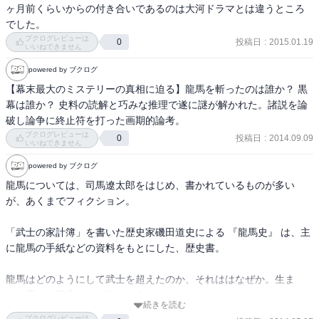
ヶ月前くらいからの付き合いであるのは大河ドラマとは違うところ
でした。
ブクログレビューは
投稿日
:
2015.01.19
0
いいねできません
powered by ブクログ
【幕末最大のミステリーの真相に迫る】龍馬を斬ったのは誰か？ 黒
幕は誰か？ 史料の読解と巧みな推理で遂に謎が解かれた。諸説を論
破し論争に終止符を打った画期的論考。
ブクログレビューは
投稿日
:
2014.09.09
0
いいねできません
powered by ブクログ
龍馬については、司馬遼太郎をはじめ、書かれているものが多い
が、あくまでフィクション。

「武士の家計簿」を書いた歴史家磯田道史による 『龍馬史』 は、主
に龍馬の手紙などの資料をもとにした、歴史書。

龍馬はどのようにして武士を超えたのか、それははなぜか。生ま
れ、育った環境とその後の出会いだという。

続きを読む
ブクログレビューは