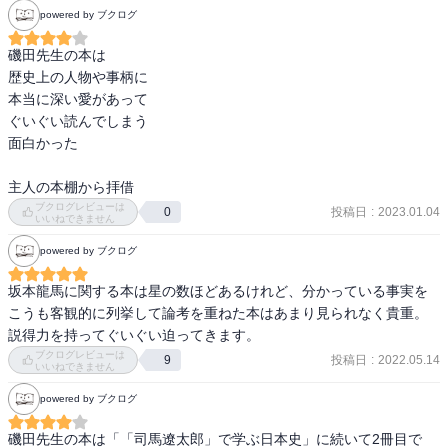
powered by ブクログ
磯田先生の本は

歴史上の人物や事柄に

本当に深い愛があって

ぐいぐい読んでしまう

面白かった

主人の本棚から拝借
ブクログレビューは
投稿日
:
2023.01.04
0
いいねできません
powered by ブクログ
坂本龍馬に関する本は星の数ほどあるけれど、分かっている事実を
こうも客観的に列挙して論考を重ねた本はあまり見られなく貴重。
説得力を持ってぐいぐい迫ってきます。
ブクログレビューは
投稿日
:
2022.05.14
9
いいねできません
powered by ブクログ
磯田先生の本は「「司馬遼太郎」で学ぶ日本史」に続いて2冊目で