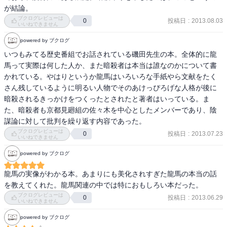
が結論。
ブクログレビューは
投稿日
:
2013.08.03
0
いいねできません
powered by ブクログ
いつもみてる歴史番組でお話されている磯田先生の本。全体的に龍
馬って実際は何した人か、また暗殺者は本当は誰なのかについて書
かれている。やはりというか龍馬はいろいろな手紙やら文献をたく
さん残しているように明るい人物でそのあけっぴろげな人格が後に
暗殺されるきっかけをつくったとされたと著者はいっている。ま
た、暗殺者も京都見廻組の佐々木を中心としたメンバーであり、陰
謀論に対して批判を繰り返す内容であった。
ブクログレビューは
投稿日
:
2013.07.23
0
いいねできません
powered by ブクログ
龍馬の実像がわかる本。あまりにも美化されすぎた龍馬の本当の話
を教えてくれた。龍馬関連の中では特におもしろい本だった。
ブクログレビューは
投稿日
:
2013.06.29
0
いいねできません
powered by ブクログ