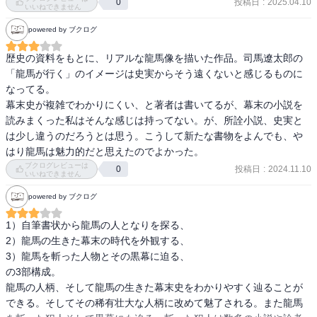
投稿日
:
2025.04.10
0
いいねできません
powered by ブクログ
歴史の資料をもとに、リアルな龍馬像を描いた作品。司馬遼太郎の
「龍馬が行く」のイメージは史実からそう遠くないと感じるものに
なってる。

幕末史が複雑でわかりにくい、と著者は書いてるが、幕末の小説を
読みまくった私はそんな感じは持ってない。が、所詮小説、史実と
は少し違うのだろうとは思う。こうして新たな書物をよんでも、や
はり龍馬は魅力的だと思えたのでよかった。
ブクログレビューは
投稿日
:
2024.11.10
0
いいねできません
powered by ブクログ
1）自筆書状から龍馬の人となりを探る、

2）龍馬の生きた幕末の時代を外観する、

3）龍馬を斬った人物とその黒幕に迫る、

の3部構成。

龍馬の人柄、そして龍馬の生きた幕末史をわかりやすく辿ることが
できる。そしてその稀有壮大な人柄に改めて魅了される。また龍馬