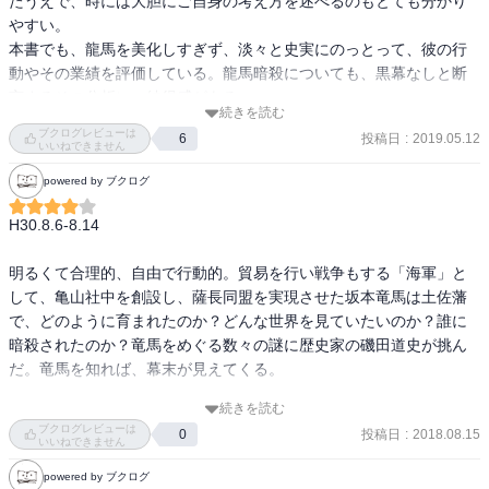
たうえで、時には大胆にご自身の考え方を述べるのもとても分かり
やすい。

本書でも、龍馬を美化しすぎず、淡々と史実にのっとって、彼の行
動やその業績を評価している。龍馬暗殺についても、黒幕なしと断
言するその分析に、納得感がある。
続きを読む
ブクログレビューは
投稿日
:
2019.05.12
6
いいねできません
powered by ブクログ
H30.8.6-8.14

明るくて合理的、自由で行動的。貿易を行い戦争もする「海軍」と
して、亀山社中を創設し、薩長同盟を実現させた坂本竜馬は土佐藩
で、どのように育まれたのか？どんな世界を見ていたいのか？誰に
暗殺されたのか？竜馬をめぐる数々の謎に歴史家の磯田道史が挑ん
だ。竜馬を知れば、幕末が見えてくる。

続きを読む
（感想）

ブクログレビューは
投稿日
:
2018.08.15
0
この著者、文章上手ですね、読ませてくれました。
いいねできません
powered by ブクログ