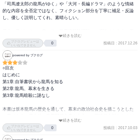
「司馬遼太郎の龍馬がゆく」や「大河・長編ドラマ」のような情緒
的な内容を全否定ではなく、フィクション部分を丁寧に補足・反論
これには流石脱帽しました。

し、優しく説明してくれ、素晴らしい。

海運といえば、彼が興した亀山社中という商社兼海運会社兼個人海
最大の見どころは、安っぽい龍馬暗殺陰謀説への反論であろう。著
軍ですが、磯田氏はこれを「薩摩のダミー会社」と評するのです。

続きを読む
者の学者としての矜持を感じる。

ブクログレビューは
投稿日
:
2017.12.26
0
これは上手い表現です。

いいねできません
調査研究の甘い視点を活字にするな！という著者の心意気を読めた
powered by ブクログ
のは、私だけでないはず。
龍馬は尊皇攘夷を主張する（下級）武士であるよりも、優れたビジ
ネスマンとしての才能を評価すべきというのです。

○目次

はじめに

これは、まさに目から鱗で、ぼくが漠然と感じていた胡散臭い龍馬
第1章:自筆書状から龍馬を知る

像をきれいに取り払ってくれました。

第2章:龍馬、幕末を生きる

第3章:龍馬暗殺に謎なし

・・・・・・・・

本書は坂本龍馬の歴史を通して、幕末の政治社会史を描こうとした
幕末から明治維新に至る過程はとても複雑で理解しにくいもので
一冊である。基本的に龍馬関係文書を中心に、同時代史料をふんだ
続きを読む
す。

んに用いて叙述されている点で巷の龍馬関係の書籍よりは史実を積
ブクログレビューは
投稿日
:
2017.10.03
0
み重ねた手堅い内容となっている。

いいねできません
ここで、龍馬という人物に着目して、彼の動きを追いかけていく
powered by ブクログ