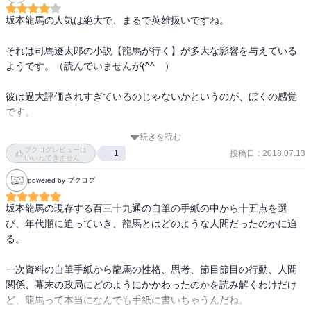
坂本龍馬の人気は絶大で、まるで英雄扱いですね。

それは司馬遼太郎の小説【龍馬が行く】が多大な影響を与えている
ようです。（読んでいませんが(^^ゞ）

彼は過大評価されすぎているのじゃないかというのが、ぼくの感覚
です。

続きを読む
彼が評価される実績は：

ブクログレビューは
投稿日
:
2018.07.13
1
いいねできません
１）薩長同盟を仲介した

powered by ブクログ
２）大政奉還を実現させた

坂本龍馬の現存する百三十九通の自筆の手紙の中から十五点を選
び、年代順に追っていき、龍馬とはどのような人間だったのかに迫
３）船中八策によって新政府の青写真を描いた

る。

でしょうが、彼が独自に編み出したのではなく、受け売りだったと
一次資料の自筆手紙から龍馬の性格、思考、節目節目の行動、人間
いうほうが正しいのです。

関係、幕末の政局にどのようにかかわったのかを読み解くわけだけ
ど、龍馬って本当になんでも手紙に書いちゃうんだね。

それより、彼が主導したのではなく、そういう方向に上手く利用さ