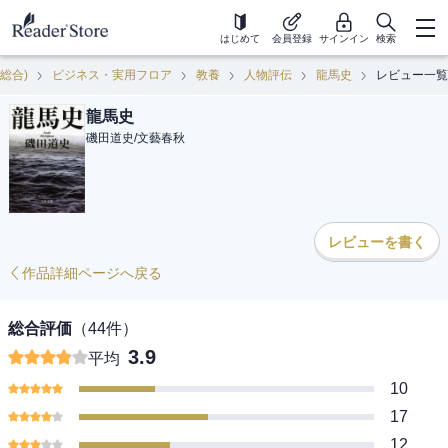
はじめて
会員登録
サインイン
検索
(総合)
ビジネス・実用フロア
教養
人物評伝
龍馬史
レビュー一覧
龍馬史
磯田道史
/
文藝春秋
レビューを書く
作品詳細ページへ戻る
総合評価
（
44
件）
3.9
平均
10
17
12