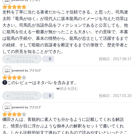
と、複雑だった構図がすっきり理解できるのではないかという意図
しかし、著者の磯田氏神ーの専門が近世史であり、明治維新史が専
でこの本は書かれています

門ではないため、所々幕末政治史の間違った評価が多いのが残念。

史料を丁寧に当たる著者だからこそ信頼できる、と思った。司馬遼
例えば、現実的に政治問題として「討幕」が出てくるのは早くとも
太郎『竜馬がゆく』が現代人に坂本龍馬のイメージを与えた功罪は
。

慶應3年9月以降なのに、それ以前(下手すると文久期まで)に遡ってた
大きい。司馬氏が当該作品をフィクションであると公言しても、他
り、「倒幕」と「討幕」の区別が出来ていなかったり、薩長盟約の
に龍馬を伝える一般書が無かったことも大きい。その意味で、本書
その意図は、かなり成功しているといえるでしょう。

解釈が間違っていたりと問題点は多い。

は龍馬の手紙や、幕末の情勢から、龍馬が志士として活躍するまで
せめて、本を執筆するのであれば明治維新史の専門の先行研究あた
の経緯、そして暗殺の首謀者を断定するまでの筆致で、歴史学者と
明治維新に関わった多くの人物を繋げるのに、龍馬ほど適任はいな
りはしっかり押さえてもらいたい。

しての所見を知ることができた。
いからです。

ブクログレビューは
投稿日
:
2017.08.17
0
いいねできません
龍馬の暗殺に関する章では、関係者の史料を示して、実行犯や指示
ただ、残念なことは龍馬は大政奉還後にすぐ暗殺されてしまい、そ
者を紐解いている。史料解読によって可能性を高め、一つの史実を
powered by ブクログ
の後の維新の推移を語る語り部にはなれなかったことです。

再構築していく歴史学の醍醐味が本章により、読者に伝わることだ
ろう。

このレビューはネタバレを含みます。
そこで磯田先生、龍馬暗殺の推移を微に入り細に入り、ほぼ本の半
続きを読む
アメリカのフェリーが日本に開国を求めたのは、捕鯨船などの寄港
分を費やして書いてしまいます。

ブクログレビューは
幕末政治史は一般人にとっては大変理解の難しいテーマなので、龍
地や補給地を確保するのが当面の目的でしたが、イギリスは日本の
投稿日
:
2017.01.20
0
いいねできません
馬を切り口にして興味関心を持ってもらうきっかけの1冊になると思
生糸やお茶といった、当時のヨーロッパで要望されていた交易品を
まさに、歴史オタクの面目躍如といったところでしょうか。

powered by ブクログ
う。
安定して入手することを望んでいました  

会津藩は近代型エリート教育、薩摩藩は戦国時代がフリーズドライ
磯田さんは、客観的に素人でも分かるように記載してくれる解説
これは本としては、余計だった。

されて残っていた教育と言っていいでしょう
と、情景が目に浮かぶような御本人の解釈をセットで書いてくれ
る。しかも比較的短文で連ねてくれるので読みやすいといったとこ
まあ、前回読んだ「素顔の西郷隆盛」と同じように、テーマを絞っ