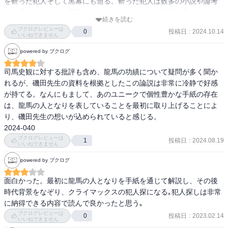
を斬った犯人そして黒幕にも迫る。斬った犯人は数多の小説や論考
でお目にかかるが、黒幕は・・？このあたりも、興味を惹かれる。
続きを読む
ブクログレビューは
投稿日
:
2024.10.14
0
いいねできません
powered by ブクログ
司馬史観に対する批評も含め、龍馬の功績について疑問が多く聞か
れるが、磯田先生の資料を根拠としたこの論説は非常に冷静で好感
が持てる。なんにもまして、あのユニークで個性豊かな手紙の存在
は、龍馬の人となりを表していることを最初に取り上げることによ
り、磯田先生の想いが込められていると感じる。

2024-040
ブクログレビューは
投稿日
:
2024.08.19
1
いいねできません
powered by ブクログ
面白かった。最初に龍馬の人となりを手紙を通じて解説し、その後
時代背景をなぞり、クライマックスの犯人探になる｡犯人探しは非常
に納得できる内容で読んで良かったと思う｡
ブクログレビューは
投稿日
:
2023.02.14
0
いいねできません