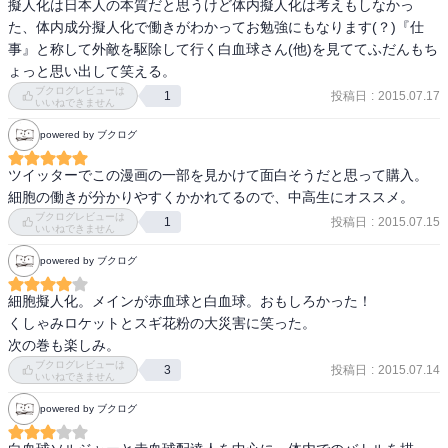
擬人化は日本人の本質だと思うけど体内擬人化は考えもしなかっ
面白く生物のお勉強もできます。

た、体内成分擬人化で働きがわかってお勉強にもなります(？)『仕
（ただ、お勉強の注釈の字が私には小さすぎて難儀しました）

事』と称して外敵を駆除して行く白血球さん(他)を見ててふだんもち
ょっと思い出して笑える。
1話目のロケット発射、花粉、臨場感凄いです。笑いました。
ブクログレビューは
投稿日
:
2015.07.17
1
いいねできません
powered by ブクログ
ツイッターでこの漫画の一部を見かけて面白そうだと思って購入。 
細胞の働きが分かりやすくかかれてるので、中高生にオススメ。
ブクログレビューは
投稿日
:
2015.07.15
1
いいねできません
powered by ブクログ
細胞擬人化。メインが赤血球と白血球。おもしろかった！

くしゃみロケットとスギ花粉の大災害に笑った。

次の巻も楽しみ。
ブクログレビューは
投稿日
:
2015.07.14
3
いいねできません
powered by ブクログ