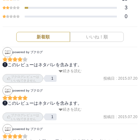
3
0
新着順
いいね！順
powered by ブクログ
このレビューはネタバレを含みます。
続きを読む
普通に面白かった(笑)

ブクログレビューは
ちゃんとひとつひとつの役割などをわかりやすく説明していて、勉
投稿日
:
2015.07.20
1
いいねできません
強にもなりそう。生物が苦手だった自分もスラスラと理解できてし
powered by ブクログ
まうほどに(笑)

キラーＴ細胞とか血小板とか、うまく特徴を捉えて擬人化できてる
このレビューはネタバレを含みます。
なぁと・・・・２巻も買う！
続きを読む
娘から、読みたい！　とのリクエスト。

ブクログレビューは
投稿日
:
2015.07.20
1
いいねできません
人の細胞を擬人化したお話です。

powered by ブクログ
どうやら、赤血球のお姉さんと、白血球のお兄さんが主人公（？）
のようです。
