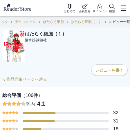
はじめて
会員登録
サインイン
検索
ミック
男性コミック
はたらく細胞
はたらく細胞（１）
レビュー一覧
はたらく細胞（１）
清水茜
/
講談社
レビューを書く
作品詳細ページへ戻る
総合評価
（
106
件）
4.1
平均
32
31
18