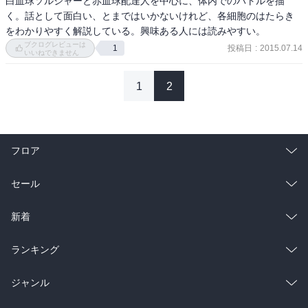
白血球ソルジャーと赤血球配達人を中心に、体内でのバトルを描
く。話として面白い、とまではいかないけれど、各細胞のはたらき
をわかりやすく解説している。興味ある人には読みやすい。
ブクログレビューは
投稿日
:
2015.07.14
1
いいねできません
1
2
フロア
総合
コミック
セール
ラノベ
小説
総合
コミック
新着
雑誌・グラビア
ビジネス・実用
ラノベ
小説
総合
コミック
ランキング
BL・TL
雑誌・グラビア
ビジネス・実用
ラノベ
小説
総合
コミック
ジャンル