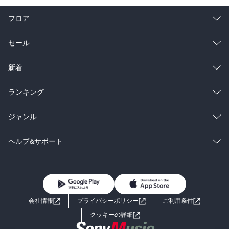
フロア
総合
コミック
セール
ラノベ
小説
総合
コミック
新着
雑誌・グラビア
ビジネス・実用
ラノベ
小説
総合
コミック
ランキング
BL・TL
雑誌・グラビア
ビジネス・実用
ラノベ
小説
総合
コミック
ジャンル
BL・TL
雑誌・グラビア
ビジネス・実用
ラノベ
小説
コミック
男性コミック
ヘルプ&サポート
BL・TL
雑誌・グラビア
ビジネス・実用
女性コミック
コミック誌
初めての方へ
ヘルプ
BL・TL
ライトノベル
男子向けラノベ
よくあるご質問
お問い合わせ
会社情報
プライバシーポリシー
ご利用条件
女子向けラノベ
小説
利用規約
クッキーの詳細