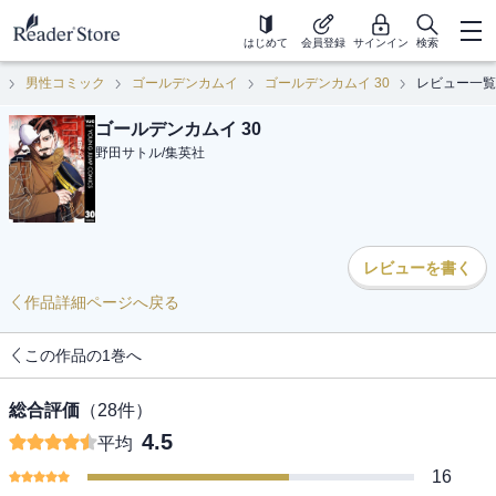
はじめて
会員登録
サインイン
検索
男性コミック
ゴールデンカムイ
ゴールデンカムイ 30
レビュー一覧
ゴールデンカムイ 30
野田サトル
/
集英社
レビューを書く
作品詳細ページへ戻る
この作品の1巻へ
総合評価
（
28
件）
4.5
平均
16