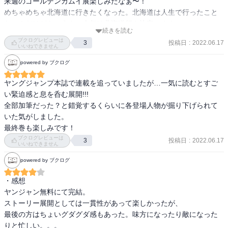
来週のゴールデンカムイ展楽しみだなぁ〜！

めちゃめちゃ北海道に行きたくなった。北海道は人生で行ったこと
続きを読む
ブクログレビューは
投稿日
:
2022.06.17
3
いいねできません
powered by ブクログ
ヤングジャンプ本誌で連載を追っていましたが…一気に読むとすご
い緊迫感と息を呑む展開!!!

全部加筆だった？と錯覚するくらいに各登場人物が掘り下げられて
いた気がしました。

最終巻も楽しみです！
ブクログレビューは
投稿日
:
2022.06.17
3
いいねできません
powered by ブクログ
・感想

ヤンジャン無料にて完結。

ストーリー展開としては一貫性があって楽しかったが、

最後の方はちょいグダグダ感もあった。味方になったり敵になった
りと忙しい。。。
