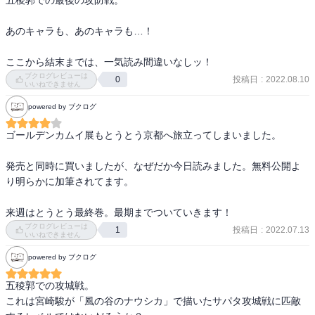
五稜郭での最後の攻防戦。

　それだけ重感のある1ページ1ページ、一コマ一コマである。

でしたが、ソフィアがアシリパに言い残した

「未来はあなたが選んで！」に思わず涙しました。

あのキャラも、あのキャラも…！

　今巻も最高に面白かった。星八つで評価したい一巻である。
「任せる」という意味にもとれますがむしろここでは「あなたは自
由に生きていい」と言っているように思えます。ソフィアがアシリ
ここから結末までは、一気読み間違いなしッ！
パ自身を大事に思っているからこそ出てきた言葉でしょう。うるる
ブクログレビューは
投稿日
:
2022.08.10
0
いいねできません
っ。

powered by ブクログ
谷垣の行方が気になるんですが…生きててほしい。インカラマッと
赤ちゃんのためにも。って谷垣の子ども、針のように剛毛なの笑っ
ゴールデンカムイ展もとうとう京都へ旅立ってしまいました。

た。
発売と同時に買いましたが、なぜだか今日読みました。無料公開よ
り明らかに加筆されてます。

来週はとうとう最終巻。最期までついていきます！
ブクログレビューは
投稿日
:
2022.07.13
1
いいねできません
powered by ブクログ
五稜郭での攻城戦。

これは宮崎駿が「風の谷のナウシカ」で描いたサパタ攻城戦に匹敵