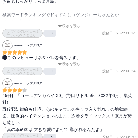
お前もしっかりしろよ月島。

検索ワードランキングでドキドキし（ゲンジローちゃんとか）

こっそり検索したりとか

続きを読む
無料公開に、動かされそうになったりしたが

ブクログレビューは
投稿日
:
2022.06.24
0
コミックス発売まで待ってよかったと私は思った。
いいねできません
powered by ブクログ
このレビューはネタバレを含みます。
続きを読む
五稜郭編がクライマックスを迎え、都丹、二階堂と男たちの散り様
ブクログレビューは
も激しい。土方、尾形、牛山そして鶴見など、バトルシーンでの見
投稿日
:
2022.06.24
0
いいねできません
せ場も多い。血が流れないところでも、今巻では、本心が鹿児島弁
powered by ブクログ
でこぼれ出る鯉登の姿がまた印象深かった。

次巻、最終巻。アイヌと和人との共闘を描いた稀有な漫画をどのよ
45冊目『ゴールデンカムイ 30」(野田サトル 著、2022年6月、集英
うに着地させるか、期待して待ちたい。
社)

五稜郭防衛線も佳境。あのキャラこのキャラ入り乱れての地獄絵
図。圧倒的ハイテンションのまま、次巻クライマックス！来月が待
ち遠しい！

「真の革命家は 大きな愛によって 導かれるんだよ」
ブクログレビューは
投稿日
:
2022.06.20
6