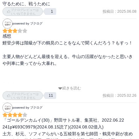
守るために、戦うために
これから色々精算されていくのか。どうなっていくんだ。
ブクログレビューは
投稿日
:
2025.06.08
1
いいねできません
powered by ブクログ
感想

鯉登少将は階級が下の鶴見のことをなんで聞くんだろう？もすっ！

主要人物がどんどん最後を迎える。牛山の活躍がなかったと思いき
や列車に乗ってから大暴れ。

あらすじ

続きを読む
永倉たちは回天丸の砲弾を使って艦船を沈める。鯉登少将死亡。

ブクログレビューは
投稿日
:
2025.02.26
11
いいねできません
守口が第七師団に制圧され、内部に侵入されて徐々に土方軍は劣勢
powered by ブクログ
になっていく。

「ゴールデンカムイ(30)」野田サトル著、集英社、2022.06.22

土方軍は脱出することに、谷垣が助けにくる。汽車に乗ったが第七
241p¥693C9979(2024.08.15読了)(2024.08.02借入)

師団の増兵に出くわす。
土方、杉元、ソフィアらがいる五稜郭を第七師団・鶴見中尉が攻め