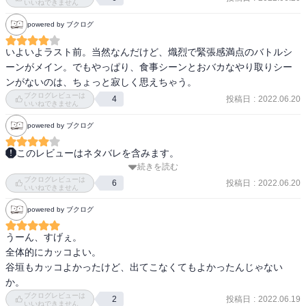
いいねできません
powered by ブクログ
いよいよラスト前。当然なんだけど、熾烈で緊張感満点のバトルシ
ーンがメイン。でもやっぱり、食事シーンとおバカなやり取りシー
ンがないのは、ちょっと寂しく思えちゃう。
ブクログレビューは
投稿日
:
2022.06.20
4
いいねできません
powered by ブクログ
このレビューはネタバレを含みます。
続きを読む
鯉登少尉の加筆修正は、鶴見中尉への疑問と彼の真っ直ぐさがグッ
ブクログレビューは
と増していて最高に良かった。

投稿日
:
2022.06.20
6
いいねできません
ソフィアさんが仲間の名前を叫ぶシーンに切なくなり、都丹さんの
powered by ブクログ
静かな最期に涙して、アシリパさんと一緒に感情がグチャグチャ状
態に。

うーん、すげぇ。

ずっと放置されていた回天丸の主砲が何で使えるのか、本誌では説
全体的にカッコよい。

明されてなかったけれど、こちらも加筆で理由が描かれていてリア
谷垣もカッコよかったけど、出てこなくてもよかったんじゃない
リティが増した。

か。
次で最終巻なのが信じられない…。次巻はどんな加筆がされている
ブクログレビューは
投稿日
:
2022.06.19
2
のか楽しみ。
いいねできません