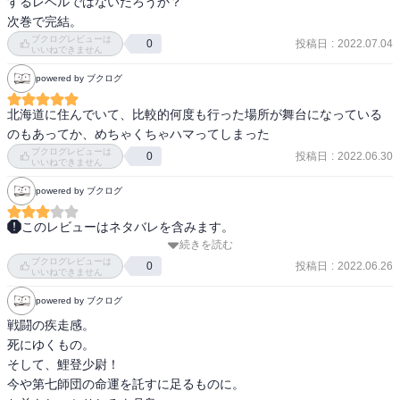
するレベルではないだろうか？

次巻で完結。
ブクログレビューは
投稿日
:
2022.07.04
0
いいねできません
powered by ブクログ
北海道に住んでいて、比較的何度も行った場所が舞台になっている
のもあってか、めちゃくちゃハマってしまった
ブクログレビューは
投稿日
:
2022.06.30
0
いいねできません
powered by ブクログ
このレビューはネタバレを含みます。
続きを読む
怒涛のクライマックス。

ブクログレビューは
双子の死、流石の演出に脱帽。

投稿日
:
2022.06.26
0
いいねできません
鶴見中尉のラスボス感。そこに立ち向かう不死身軍団。どちらが勝
powered by ブクログ
ってもおかしくない。

次で終わるのは少し寂しいけれど、話的には長すぎずにいい感じ。
戦闘の疾走感。

死にゆくもの。

そして、鯉登少尉！

今や第七師団の命運を託すに足るものに。
