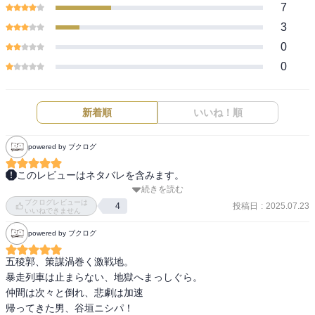
7
3
0
0
新着順
いいね！順
powered by ブクログ
このレビューはネタバレを含みます。
続きを読む
表紙のイケおじは誰よ。

ブクログレビューは
額当てしてるっぽいけど傷が無い。

投稿日
:
2025.07.23
4
いいねできません
若い頃か。

powered by ブクログ
鯉登が旗手してるの胸熱。

五稜郭、策謀渦巻く激戦地。

新八おじいちゃんとか、結局みんなで鯉登に稽古をつけてるみたい
暴走列車は止まらない、地獄へまっしぐら。

になってる。

仲間は次々と倒れ、悲劇は加速

帰ってきた男、谷垣ニシパ！

汽車に乗ったら敵がぎっしりって、もうギャグでしょ。
