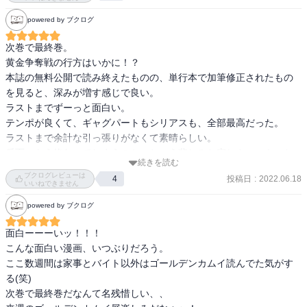
powered by ブクログ
次巻で最終巻。

黄金争奪戦の行方はいかに！？

本誌の無料公開で読み終えたものの、単行本で加筆修正されたもの
を見ると、深みが増す感じで良い。

ラストまでずーっと面白い。

テンポが良くて、ギャグパートもシリアスも、全部最高だった。

ラストまで余計な引っ張りがなくて素晴らしい。

反面、もう終わってしまうのか、という悲しみと寂しさに、もっと
続きを読む
引っ張ってくれてもよかったのに！と要らぬ文句をつけたくなる。

ブクログレビューは
投稿日
:
2022.06.18
4
もっともっと、ゴールデンカムイの世界を見続けたかった！

いいねできません
次の巻も待ち遠しい。
powered by ブクログ
面白ーーーいッ！！！

こんな面白い漫画、いつぶりだろう。

ここ数週間は家事とバイト以外はゴールデンカムイ読んでた気がす
る(笑)

次巻で最終巻だなんて名残惜しい、、
