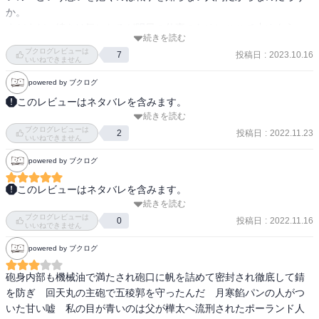
か。

第301話　第二陣

まだまだ、続きは気になるが明日の仕事のためにここで止めよう。

第302話　社内暴力

続きを読む
もう、これ以上、死なないでほしい。甘いとは解っているけれど、
ブクログレビューは
投稿日
:
2023.10.16
7
そんな気持ちですっと眠られるだろうか。
☆関連書籍(既読)

いいねできません
「ゴールデンカムイ(1)」野田サトル著、集英社、2015.01.24

powered by ブクログ
「ゴールデンカムイ(11)」野田サトル著、集英社、2017.08.23

このレビューはネタバレを含みます。
「ゴールデンカムイ(21)」野田サトル著、集英社、2020.03.24

続きを読む
【あらすじ】

「ゴールデンカムイ(26)」野田サトル著、集英社、2021.06.23

ブクログレビューは
君のまわりに、金の滴が降り注ぐ。見つかった金塊とそして、北海
投稿日
:
2022.11.23
2
「ゴールデンカムイ(27)」野田サトル著、集英社、2021.09.22

いいねできません
道の土地の権利書。最後の戦場、五稜郭に突撃する第七師団! 迎え撃
「ゴールデンカムイ(28)」野田サトル著、集英社、2021.12.22

powered by ブクログ
つは、二回目の土方歳三!! 開戦! 大詰め第30巻!!!!!!!

「ゴールデンカムイ(29)」野田サトル著、集英社、2022.04.24

「カムイ・ユーカラ」山本多助著、平凡社ライブラリー、
このレビューはネタバレを含みます。
・‥…━━━☆・‥…━━━☆・‥…━━━☆

1993.11.15

続きを読む
　最終決戦は五稜郭の地を抜け出し、第二陣を運ぶ汽車へと移行し
「アイヌ人物誌」松浦武四郎著・更科源蔵・吉田豊訳、平凡社ライ
ブクログレビューは
ていく。

投稿日
:
2022.11.16
0
感想は最終巻にまとめて記載予定です。
いいねできません
ブラリー、2002.01.09

　30巻では凄絶な戦争が描かれ、その悲哀と狂気、静と動がいかん
「知里幸恵『アイヌ神謡集』」中川裕著、NHK出版、2022.09.01

powered by ブクログ
なくコマを震わせている。

「コタンの口笛（第一部・上）」石森延男著、偕成社文庫、
砲身内部も機械油で満たされ砲口に帆を詰めて密封され徹底して錆
1976.09.

　しかし、それにしても、多くの人々が死んでいった。

を防ぎ　回天丸の主砲で五稜郭を守ったんだ　月寒餡パンの人がつ
「コタンの口笛（第一部・下）」石森延男著、偕成社文庫、
　無名のキャラは言わずもがな、ここまで戦い続けた多くが、敵味
いた甘い嘘　私の目が青いのは父が樺太へ流刑されたポーランド人
1976.10.

方問わず命を落としている。
