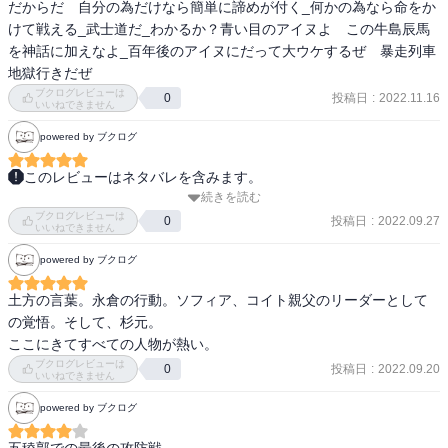
だからだ　自分の為だけなら簡単に諦めが付く_何かの為なら命をか
「コタンの口笛（第二部・上）」石森延男著、偕成社文庫、
けて戦える_武士道だ_わかるか？青い目のアイヌよ　この牛島辰馬
1976.12.

　艦と共にあることを選んだ鯉登司令官。

を神話に加えなよ_百年後のアイヌにだって大ウケするぜ　暴走列車
「コタンの口笛（第二部・下）」石森延男著、偕成社文庫、
　音を失い、静かな世界に眠った都丹。

地獄行きだぜ
1976.12.

　兄弟仲良く地獄に落ちた浩平・洋平。

ブクログレビューは
投稿日
:
2022.11.16
（アマゾンより）

0
　死兵となって殿を務めながら、最後に過去を捨てきれなかったソ
いいねできません
君のまわりに、金の滴が降り注ぐ。見つかった金塊とそして、北海
フィア。

powered by ブクログ
道の土地の権利書。最後の戦場、五稜郭に突撃する第七師団! 迎え撃
　ここだけ静けさが支配し、読み合いの一歩先を行かれてしまった
つは、二回目の土方歳三!! 開戦! 大詰め第30巻!!!!!!!
ロシア人狙撃兵。

このレビューはネタバレを含みます。
続きを読む
五稜郭の戦い⇒暴走列車の戦いがこの巻。

　ワンシーンを切り出しただけでも「薩摩の示現流 vs. 天然理心流」
ブクログレビューは
共に戦ったキャラも、憎たらしい＆キモかった敵キャラもざくざく
投稿日
:
2022.09.27
0
いいねできません
（※正確には永倉が理心流かは微妙だが）やら「日本とロシアの狙
死んでいく…。ヤンジャンのアプリで最終まで読んでいるので単行
撃兵対決」やら見どころが多すぎる！

powered by ブクログ
本はおさらい読書になるんですが、この作品については一話ずつ読
　終盤に、杉本と土方が肩を並べて戦う新旧の英雄の歩みだけでも
みすすめるよりも単行本でがっつり読まないと全貌がわかりにくい
土方の言葉。永倉の行動。ソフィア、コイト親父のリーダーとして
一巻分買うだけの値打ちがある。

です。なので読むならぜひ単行本で。アプリで1話ずつは詳細にメモ
の覚悟。そして、杉元。

を残さないと忘れてしまう。

ここにきてすべての人物が熱い。
　最終局面へと向かう物語だが、中だるみだなんて一切ありえな
ブクログレビューは
い。

投稿日
:
2022.09.20
0
今回の感想はとにかく

いいねできません
　そんなボルテージを高めていく一巻だった。

・鯉登がめっちゃかっこよくなってる

powered by ブクログ
　過去を踏みつける鶴見中尉の無惨な振る舞いだけでも、星一個二
・牛山のパワーすごすぎ

個分はある。
