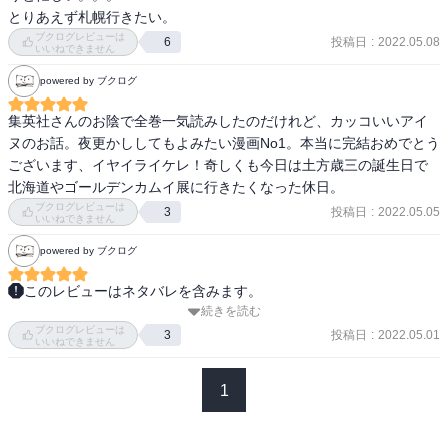
とりあえず札幌行きたい。
ブクログレビューは
投稿日
:
2022.05.08
6
いいねできません
powered by ブクログ
集英社さんのお陰で全巻一気読みしたのだけれど、カッコいいアイ
ヌのお話。夜更かししてもよみたい漫画No1。本当に完結おめでとう
ございます、イヤイライケレ！奇しくも今日は土方歳三の誕生日で
北海道やゴールデンカムイ展に行きたくなった休日。
ブクログレビューは
投稿日
:
2022.05.05
3
いいねできません
powered by ブクログ
このレビューはネタバレを含みます。
続きを読む
笑いあり、シリアスありとてもよい作品だった。

ブクログレビューは
ちんこ先生が大好きだったな・・・

投稿日
:
2022.05.01
3
いいねできません
アリシバさんと杉本、白石のチームはずっと見ていたかった
1