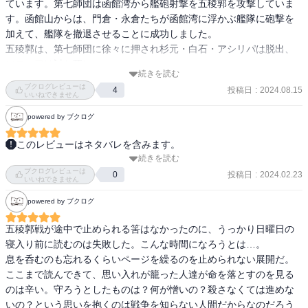
ています。第七師団は函館湾から艦砲射撃を五稜郭を攻撃していま
す。函館山からは、門倉・永倉たちが函館湾に浮かぶ艦隊に砲撃を
加えて、艦隊を撤退させることに成功しました。

五稜郭は、第七師団に徐々に押され杉元・白石・アシリパは脱出、
ソフィアは討ち死に。

続きを読む
杉元たちは、馬では逃げ切れないと判断し、通りかかった列車に乗
ブクログレビューは
投稿日
:
2024.08.15
4
り換えたら、乗っていたのは、第七師団の増援部隊だった。さてど
いいねできません
うなりますか！

powered by ブクログ
次の巻で、完結です。やれやれ！

このレビューはネタバレを含みます。
【目次】

続きを読む
この漫画も容赦なく人が死んでいったけど、個人的には過去の栄光
第291話　骨董品

ブクログレビューは
や夢に囚われた人たちが死んでいった感。でも、チンポ先生は生き
投稿日
:
2024.02.23
0
いいねできません
第292話　函館湾海戦

ていて欲しかった。アシリパさんを守ったのは、アイヌの未来が、
第293話　侵入者

powered by ブクログ
とか、彼女の背負うものの重さが、とかじゃなくて、咄嗟にという
第294話　静寂

感じだったのが泣けた。普段からアシリパさんの事を大事に思って
五稜郭戦が途中で止められる筈はなかったのに、うっかり日曜日の
第295話　ふたり

たからこそ、咄嗟に庇っちゃったんだろうなって思うと泣いた。拝
寝入り前に読むのは失敗した。こんな時間になろうとは…。

第296話　武士道

んだ。土方さんもずっとかっこよかった。新撰組だった。彼はここ
息を呑むのも忘れるくらいページを繰るのを止められない展開だ。

第297話　五稜郭脱出

で終わるんだなってすごく納得してしまったけど、大好きなキャラ
ここまで読んできて、思い入れが籠った人達が命を落とすのを見る
第298話　ウイルクの娘

だったので泣いた。
のは辛い。守ろうとしたものは？何が憎いの？殺さなくては進めな
第299話　許し

いの？という思いを抱くのは戦争を知らない人間だからなのだろう
第300話　再延長戦
