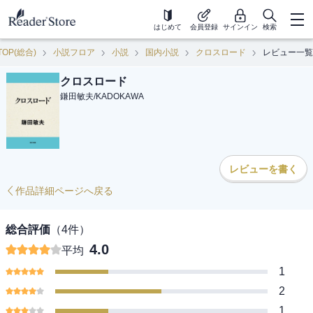
はじめて
会員登録
サインイン
検索
TOP(総合)
小説フロア
小説
国内小説
クロスロード
レビュー一覧
クロスロード
鎌田敏夫
/
KADOKAWA
レビューを書く
作品詳細ページへ戻る
総合評価
（
4
件）
4.0
平均
1
2
1