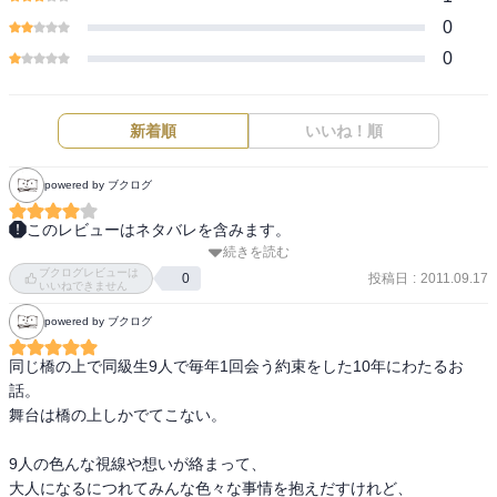
0
0
新着順
いいね！順
powered by ブクログ
このレビューはネタバレを含みます。
続きを読む
９人の同級生が、あることをきっかけに、高校時代に通っていた橋
ブクログレビューは
の上で毎年１回だけ会うという設定の小説です。これが１０年間続
投稿日
:
2011.09.17
0
いいねできません
くのですが、そこには、恋愛、不倫、仕事、夢など、さまざまな思
powered by ブクログ
惑の揺れ動きが描かれています。

同じ橋の上で同級生9人で毎年1回会う約束をした10年にわたるお
２４歳から３４歳までの、彼、彼女らの軌跡が、淡々と描かれてい
話。

て、いま３２歳の僕としては、すごく感慨深いものがありました。

舞台は橋の上しかでてこない。

社会にもまれて、変わっていく彼らの姿が、すごく等身大で良かっ
9人の色んな視線や想いが絡まって、

た。でも、実際に変わっていくのは自分の見せ方なんだなーって思
大人になるにつれてみんな色々な事情を抱えだすけれど、
