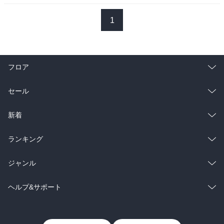
表紙の9つの花は彼ら九人をあらわしているんだろうな 

1
『平凡に生きるには、才能がいる』 

この小説には深いものが描かれている気がする 

フロア
涙はでなかったがせつない感動作
総合
コミック
セール
ラノベ
小説
総合
コミック
新着
雑誌・グラビア
ビジネス・実用
ラノベ
小説
総合
コミック
ランキング
BL・TL
雑誌・グラビア
ビジネス・実用
ラノベ
小説
総合
コミック
ジャンル
BL・TL
雑誌・グラビア
ビジネス・実用
ラノベ
小説
コミック
男性コミック
ヘルプ&サポート
BL・TL
雑誌・グラビア
ビジネス・実用
女性コミック
コミック誌
初めての方へ
ヘルプ