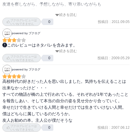
いました。中身は変わっていない（良い意味で）。

友達を察しながら、予想しながら、寄り添いながらも

会うのは年に一回。

人はみんな歳をとるごとに仮面のようなものをかぶっていくのかも
続きを読む
中にはその年に一度に来れない人もいる。

しれませんが、本当はみんな「仮面の下の俺（私）を見て」って思
ブクログレビューは
投稿日
:
2011.09.05
0
いいねできません
っているのではないでしょうか？

印象的なのは、主人公の言う

powered by ブクログ
「世の中には二種類の人間がいる。幸せだけで生きていける人間
それにしてもラストシーンは切なかったです。でもこの小説のラス
と、幸せだけでは生きていけない人間。 」というフレーズ。

このレビューはネタバレを含みます。
トとして、あれで良かったんですね。

続きを読む
読始：2007,9,25 

幸せが続くと窒息しそうになって、激しいものを求める人間と、

ブクログレビューは
読了：2007,9,27 

投稿日
:
2009.05.29
0
９人の登場人物がいるので、きっと「あなた」に似た人もそこにい
いいねできません
多少つまらなくとも平凡な幸せの時間を送っていける人間。

ると思いますよ。
powered by ブクログ
20代から30代にかけての成長を毎年毎年10年にわたって描いていく
これに自分はこっちですってはっきりと言える人って

作品 

高校時代の好きだった人を思い出しました。気持ちを伝えることは
きっとそう多くはいないはずで、

10歳と20歳、30歳を描きわけることはできても26歳27歳28歳を描き
出来なかったけど・・・

そんなアンバランスな振り子を心に持ちながら

分けるのは難しい 

すべての物語が橋の上で行われている。それぞれが1年であったこと
誰かの存在や、誰かの言葉に影響されて、

だがそれを成し遂げた作品 

を報告しあい、そして本当の自分の姿を見せ分かり合っていく。

大きくあっちに揺れたりこっちに揺れたりするのかなと思う

幸せだけで生きていける人間と幸せだけでは生きていけない人間。
まだまだ未熟な31の夏の感想。

同級生の葬儀で再開した9人 

僕はどちらに属しているのだろうか。

以後十年、橋の上での友達以上の特別な時間 

友人お勧めの本。主人公が僕だそうな
本そのものは、とても読みやすくて一気に読める。
この橋の上でなら全てをさらけだせる 

ブクログレビューは
投稿日
:
2007.06.12
0
いいねできません